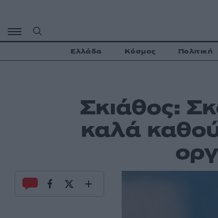
Μετάβαση
σε
περιεχόμενο
Ελλάδα
Κόσμος
Πολιτική
Σκιάθος: Σ
καλά καθού
οργ