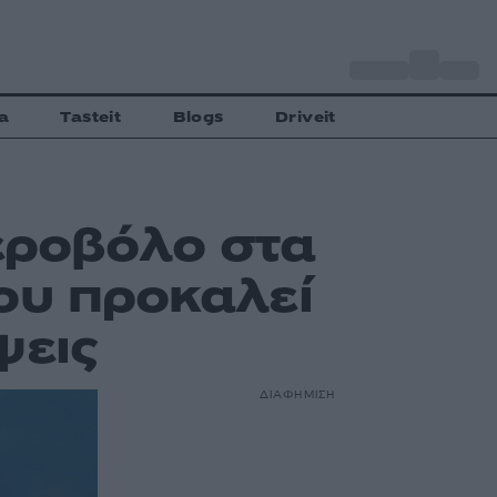
o
Αθήνα
28
C
a
Tasteit
Blogs
Driveit
εροβόλο στα
ου προκαλεί
ψεις
ΔΙΑΦΗΜΙΣΗ