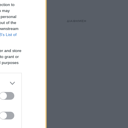
ection to
ou may
 personal
ΔΙΑΦΗΜΙΣΗ
out of the
 downstream
B’s List of
er and store
to grant or
ed purposes