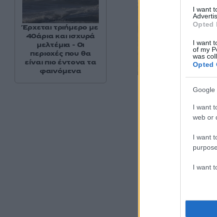
I want 
Advertis
Opted 
Έρχεται τριήμερο με
40άρια και ισχυρά
I want t
μελτέμια - Οι
of my P
περιοχές που θα
was col
είναι πιο έντονα τα
Opted 
φαινόμενα
Google 
I want t
web or d
I want t
purpose
I want 