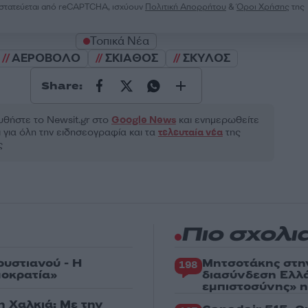
ροστατεύεται από reCAPTCHA, ισχύουν
Πολιτική Απορρήτου
&
Όροι Χρήσης
της
Τοπικά Νέα
ΑΕΡΟΒΟΛΟ
ΣΚΙΑΘΟΣ
ΣΚΥΛΟΣ
Share:
θήστε το Νewsit.gr στο
Google News
και ενημερωθείτε
 για όλη την ειδησεογραφία και τα
τελευταία νέα
της
ς
Πιο σχολι
ρυστιανού - Η
Μητσοτάκης στη
198
μοκρατία»
διασύνδεση Ελλ
εμπιστοσύνης» η
η Χαλκιά: Με την