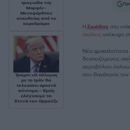
τραγωδία της
Προ
Μαρφίν -
Μεταφέρθηκε
απευθείας από το
αεροδρόμιο
Η
Σκιάθος
στο επίκ
σκύλος
υπέκυψε στ
Νέα φρικαλεότητα 
δεσποζόμενος σκύλ
αεροβόλου όπλου. 
που θανάτωσε τον 
Τραμπ: «Ο πόλεμος
με το Ιράν θα
τελειώσει αρκετά
σύντομα – Εμείς
ελέγχουμε τα
Στενά του Ορμούζ»