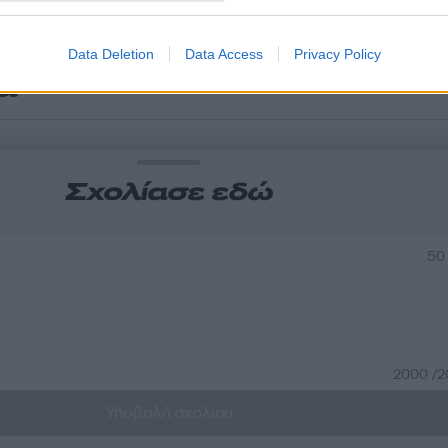
Data Deletion
Data Access
Privacy Policy
α
Σχολίασε εδώ
50
2000 /
Υποβολή σχολίου