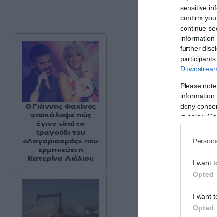
sensitive in
confirm you
continue se
information 
further disc
participants
Downstream 
Please note
information 
Ο Γιάννης Φακίνος
deny consent
αποκάλυψε πώς
in below Go
έγινε viral το
τραγούδι του
«Λογαριασμός» που
Persona
ερμηνεύει η
Κατερίνα Λιόλιου
I want t
Opted 
I want t
Opted 