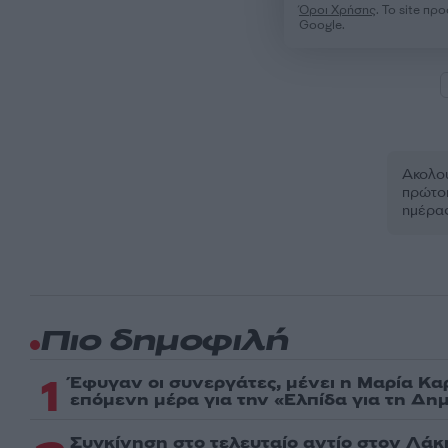
Όροι Χρήσης
. Το site π
Google.
Ακολου
πρώτοι
ημέρα
Πιο δημοφιλή
1
Έφυγαν οι συνεργάτες, μένει η Μαρία Κα
επόμενη μέρα για την «Ελπίδα για τη Δη
Συγκίνηση στο τελευταίο αντίο στον Λάκ