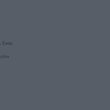
. Ενας
υτόν