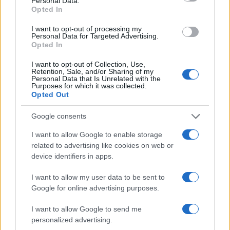
Personal Data.
Opted In
I want to opt-out of processing my
2000 /2000
Personal Data for Targeted Advertising.
Opted In
Υποβολή σχολίου
I want to opt-out of Collection, Use,
Retention, Sale, and/or Sharing of my
Όροι Χρήσης
. Το site προστατεύεται από reCAPTCHA, ισχύουν
Personal Data that Is Unrelated with the
Πολιτική Απορρήτου
&
Όροι Χρήσης
της Google.
Purposes for which it was collected.
Opted Out
Τοπικά Νέα
ΑΥΛΗ
ΗΡΑΚΛΕΙΟ
ΚΡΕΜΑΣΜΕΝΟΣ
Google consents
ΚΡΗΤΗ
I want to allow Google to enable storage
related to advertising like cookies on web or
Share:
device identifiers in apps.
Ακολουθήστε το Νewsit.gr στο
Google News
και
I want to allow my user data to be sent to
ενημερωθείτε πρώτοι για όλη την ειδησεογραφία και τα
Google for online advertising purposes.
τελευταία νέα
της ημέρας
I want to allow Google to send me
personalized advertising.