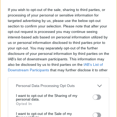
If you wish to opt-out of the sale, sharing to third parties, or
processing of your personal or sensitive information for
Σε πορτοκαλί συναγερμό
Οι Χούθι ανέλαβαν τ
targeted advertising by us, please use the below opt-out
για φωτιές η χώρα και τη
ευθύνη για την επίθεσ
section to confirm your selection. Please note that after your
Δευτέρα: Στα 9 μποφόρ οι
διυλιστήριο της Saud
opt-out request is processed you may continue seeing
άνεμοι – Πάνω από 400
Aramco στη Σαουδι
interest-based ads based on personal information utilized by
πυρκαγιές σε 10 ημέρες
Αραβία
us or personal information disclosed to third parties prior to
your opt-out. You may separately opt-out of the further
disclosure of your personal information by third parties on the
Σχόλια
IAB’s list of downstream participants. This information may
also be disclosed by us to third parties on the
IAB’s List of
Downstream Participants
that may further disclose it to other
third parties.
Please note that this website/app uses one or more Google
Personal Data Processing Opt Outs
Σχολίασε εδώ
services and may gather and store information including but
not limited to your visit or usage behaviour. You may click to
I want to opt-out of the Sharing of my
personal data.
grant or deny consent to Google and its third-party tags to
50 /50
Opted In
use your data for below specified purposes in below Google
consent section.
I want to opt-out of the Sale of my