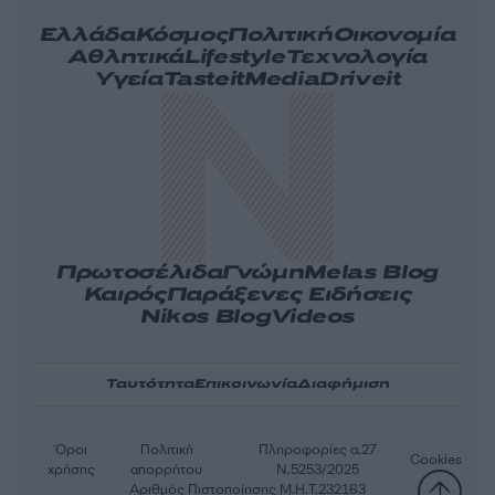
Ελλάδα
Κόσμος
Πολιτική
Οικονομία
Αθλητικά
Lifestyle
Τεχνολογία
Υγεία
Tasteit
Media
Driveit
Πρωτοσέλιδα
Γνώμη
Melas Blog
Καιρός
Παράξενες Ειδήσεις
Nikos Blog
Videos
Ταυτότητα
Επικοινωνία
Διαφήμιση
Όροι
Πολιτική
Πληροφορίες α.27
Cookies
χρήσης
απορρήτου
Ν.5253/2025
Αριθμός Πιστοποίησης Μ.Η.Τ.232163