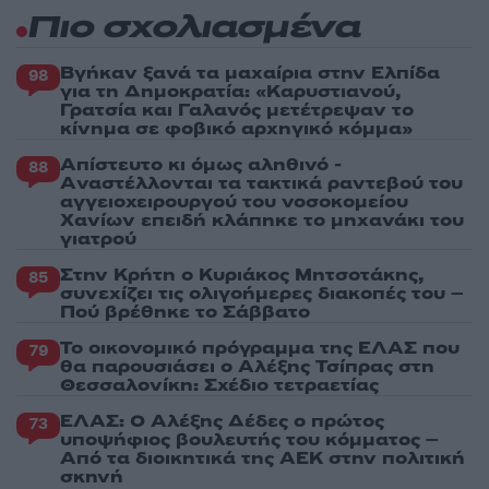
Πιο σχολιασμένα
Βγήκαν ξανά τα μαχαίρια στην Ελπίδα
98
για τη Δημοκρατία: «Καρυστιανού,
Γρατσία και Γαλανός μετέτρεψαν το
κίνημα σε φοβικό αρχηγικό κόμμα»
Απίστευτο κι όμως αληθινό -
88
Aναστέλλονται τα τακτικά ραντεβού του
αγγειοχειρουργού του νοσοκομείου
Χανίων επειδή κλάπηκε το μηχανάκι του
γιατρού
Στην Κρήτη ο Κυριάκος Μητσοτάκης,
85
συνεχίζει τις ολιγοήμερες διακοπές του –
Πού βρέθηκε το Σάββατο
Το οικονομικό πρόγραμμα της ΕΛΑΣ που
79
θα παρουσιάσει ο Αλέξης Τσίπρας στη
Θεσσαλονίκη: Σχέδιο τετραετίας
ΕΛΑΣ: Ο Αλέξης Δέδες ο πρώτος
73
υποψήφιος βουλευτής του κόμματος –
Από τα διοικητικά της ΑΕΚ στην πολιτική
σκηνή