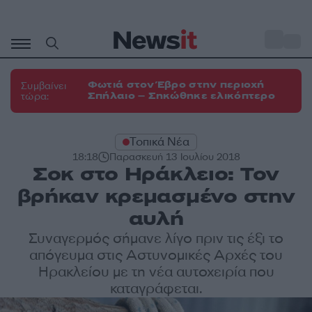
Μετάβαση
σε
o
32
περιεχόμενο
Φωτιά στον Έβρο στην περιοχή
Συμβαίνει
Σπήλαιο – Σηκώθηκε ελικόπτερο
τώρα:
Τοπικά Νέα
18:18
Παρασκευή 13 Ιουλίου 2018
Σοκ στο Ηράκλειο: Τον
βρήκαν κρεμασμένο στην
αυλή
Συναγερμός σήμανε λίγο πριν τις έξι το
απόγευμα στις Αστυνομικές Αρχές του
Ηρακλείου με τη νέα αυτοχειρία που
καταγράφεται.