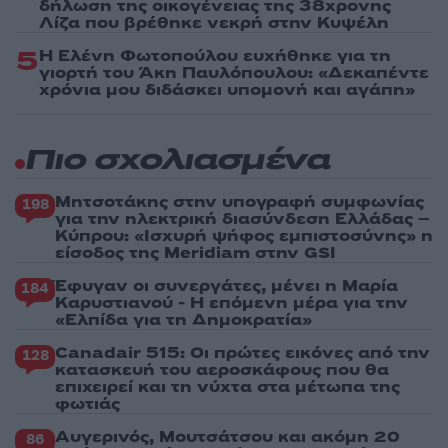
δήλωση της οικογένειας της 38χρονης
Λίζα που βρέθηκε νεκρή στην Κυψέλη
5
Η Ελένη Φωτοπούλου ευχήθηκε για τη
γιορτή του Άκη Παυλόπουλου: «Δεκαπέντε
χρόνια μου διδάσκει υπομονή και αγάπη»
Πιο σχολιασμένα
Μητσοτάκης στην υπογραφή συμφωνίας
198
για την ηλεκτρική διασύνδεση Ελλάδας –
Κύπρου: «Ισχυρή ψήφος εμπιστοσύνης» η
είσοδος της Meridiam στην GSI
Έφυγαν οι συνεργάτες, μένει η Μαρία
184
Καρυστιανού - Η επόμενη μέρα για την
«Ελπίδα για τη Δημοκρατία»
Canadair 515: Οι πρώτες εικόνες από την
128
κατασκευή του αεροσκάφους που θα
επιχειρεί και τη νύχτα στα μέτωπα της
φωτιάς
Αυγερινός, Μουτσάτσου και ακόμη 20
86