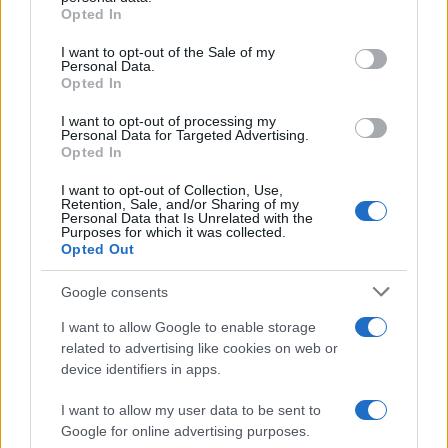
grant or deny consent to Google and its third-party tags to
Opted In
50 /50
use your data for below specified purposes in below Google
consent section.
I want to opt-out of the Sale of my
Personal Data.
Opted In
I want to opt-out of processing my
2000 /2000
Personal Data for Targeted Advertising.
Opted In
Υποβολή σχολίου
I want to opt-out of Collection, Use,
Retention, Sale, and/or Sharing of my
Όροι Χρήσης
. Το site προστατεύεται από reCAPTCHA, ισχύουν
Personal Data that Is Unrelated with the
Purposes for which it was collected.
Πολιτική Απορρήτου
&
Όροι Χρήσης
της Google.
Opted Out
Θεσσαλία
ΑΠΑΓΧΟΝΙΣΜΟΣ
ΒΟΛΟΣ
ΕΙΔΗΣΕΙΣ
Google consents
ΕΛΔΕ
ΚΡΕΜΑΣΜΕΝΟΣ
ΚΡΕΜΑΣΤΗΚΕ
I want to allow Google to enable storage
related to advertising like cookies on web or
Share:
device identifiers in apps.
Ακολουθήστε το Νewsit.gr στο
Google News
και
I want to allow my user data to be sent to
ενημερωθείτε πρώτοι για όλη την ειδησεογραφία και τα
Google for online advertising purposes.
τελευταία νέα
της ημέρας