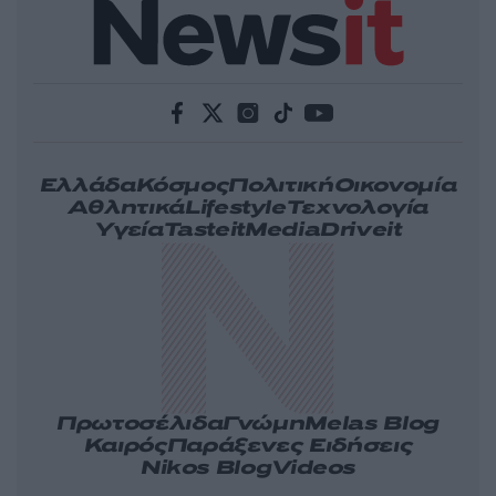
Ελλάδα
Κόσμος
Πολιτική
Οικονομία
Αθλητικά
Lifestyle
Τεχνολογία
Υγεία
Tasteit
Media
Driveit
Πρωτοσέλιδα
Γνώμη
Melas Blog
Καιρός
Παράξενες Ειδήσεις
Nikos Blog
Videos