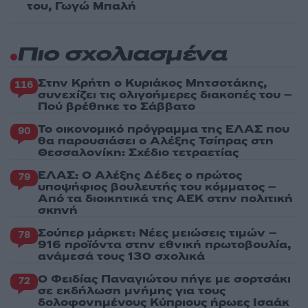
του, Γωγώ Μπαλή
Πιο σχολιασμένα
Στην Κρήτη ο Κυριάκος Μητσοτάκης,
116
συνεχίζει τις ολιγοήμερες διακοπές του –
Πού βρέθηκε το Σάββατο
Το οικονομικό πρόγραμμα της ΕΛΑΣ που
90
θα παρουσιάσει ο Αλέξης Τσίπρας στη
Θεσσαλονίκη: Σχέδιο τετραετίας
ΕΛΑΣ: Ο Αλέξης Δέδες ο πρώτος
79
υποψήφιος βουλευτής του κόμματος –
Από τα διοικητικά της ΑΕΚ στην πολιτική
σκηνή
Σούπερ μάρκετ: Νέες μειώσεις τιμών –
78
916 προϊόντα στην εθνική πρωτοβουλία,
ανάμεσά τους 130 σχολικά
Ο Φειδίας Παναγιώτου πήγε με σορτσάκι
72
σε εκδήλωση μνήμης για τους
δολοφονημένους Κύπριους ήρωες Ισαάκ