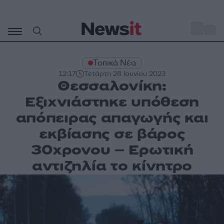
Μετάβαση
σε
o
27
περιεχόμενο
Τοπικά Νέα
12:17
Τετάρτη 28 Ιουνίου 2023
Θεσσαλονίκη:
Εξιχνιάστηκε υπόθεση
απόπειρας απαγωγής και
εκβίασης σε βάρος
30χρονου – Ερωτική
αντιζηλία το κίνητρο