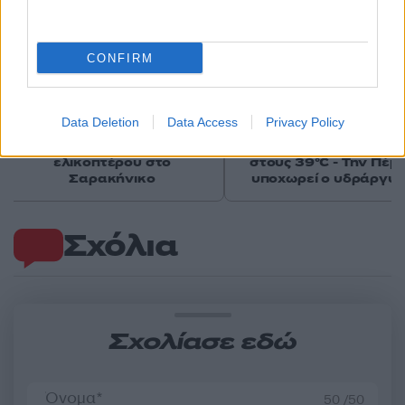
CONFIRM
Μήλος: Οι «γκρίζες ζώνες»
«Εκρηκτικό κοκτέιλ
Data Deletion
Data Access
Privacy Policy
του νόμου για την
σήμερα με ανέμους έω
προσγείωση του
μποφόρ και θερμοκρα
ελικοπτέρου στο
στους 39°C - Την Πέμ
Σαρακήνικο
υποχωρεί ο υδράργυ
Σχόλια
Σχολίασε εδώ
50 /50