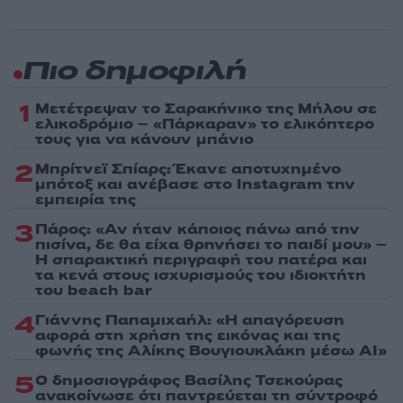
Πιο δημοφιλή
1
Μετέτρεψαν το Σαρακήνικο της Μήλου σε
ελικοδρόμιο – «Πάρκαραν» το ελικόπτερο
τους για να κάνουν μπάνιο
2
Μπρίτνεϊ Σπίαρς: Έκανε αποτυχημένο
μπότοξ και ανέβασε στο Instagram την
εμπειρία της
3
Πάρος: «Αν ήταν κάποιος πάνω από την
πισίνα, δε θα είχα θρηνήσει το παιδί μου» –
Η σπαρακτική περιγραφή του πατέρα και
τα κενά στους ισχυρισμούς του ιδιοκτήτη
του beach bar
4
Γιάννης Παπαμιχαήλ: «Η απαγόρευση
αφορά στη χρήση της εικόνας και της
φωνής της Αλίκης Βουγιουκλάκη μέσω AI»
5
Ο δημοσιογράφος Βασίλης Τσεκούρας
ανακοίνωσε ότι παντρεύεται τη σύντροφό