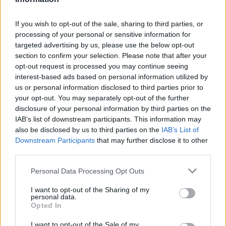
If you wish to opt-out of the sale, sharing to third parties, or
processing of your personal or sensitive information for
targeted advertising by us, please use the below opt-out
section to confirm your selection. Please note that after your
opt-out request is processed you may continue seeing
interest-based ads based on personal information utilized by
Ωστόσο, το θύμα
κατάφερε να διαφύγει
και με
us or personal information disclosed to third parties prior to
ασθενοφόρο του ΕΚΑΒ μεταφέρθηκε σε
your opt-out. You may separately opt-out of the further
disclosure of your personal information by third parties on the
νοσοκομείο της πόλης, όπου νοσηλεύτηκε,
IAB’s list of downstream participants. This information may
σύμφωνα με ανακοίνωση της Αστυνομίας.
also be disclosed by us to third parties on the
IAB’s List of
Downstream Participants
that may further disclose it to other
third parties.
Κατόπιν ο ίδιος απευθύνθηκε στις Αρχές
καταγγέλλοντας όσα προηγήθηκαν. Η δικογραφία
Please note that this website/app uses one or more Google
Personal Data Processing Opt Outs
που σχηματίστηκε από την Αστυνομία αφορά,
services and may gather and store information including but
not limited to your visit or usage behaviour. You may click to
I want to opt-out of the Sharing of my
κατά περίπτωση, τις πράξεις της απόπειρας
personal data.
grant or deny consent to Google and its third-party tags to
Opted In
αρπαγής, της εκβίασης, της βαριάς σωματικής
use your data for below specified purposes in below Google
βλάβης, της απειλής και της παράβαση του
consent section.
I want to opt-out of the Sale of my