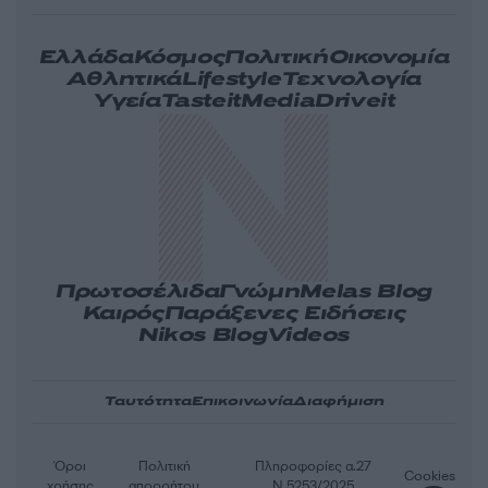
Ελλάδα
Κόσμος
Πολιτική
Οικονομία
Αθλητικά
Lifestyle
Τεχνολογία
Υγεία
Tasteit
Media
Driveit
Πρωτοσέλιδα
Γνώμη
Melas Blog
Καιρός
Παράξενες Ειδήσεις
Nikos Blog
Videos
Ταυτότητα
Επικοινωνία
Διαφήμιση
Όροι
Πολιτική
Πληροφορίες α.27
Cookies
χρήσης
απορρήτου
Ν.5253/2025