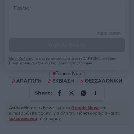
2000 /2000
Υποβολή σχολίου
Όροι Χρήσης
. Το site προστατεύεται από reCAPTCHA, ισχύουν
Πολιτική Απορρήτου
&
Όροι Χρήσης
της Google.
Τοπικά Νέα
ΑΠΑΓΩΓΗ
ΕΚΒΙΑΣΗ
ΘΕΣΣΑΛΟΝΙΚΗ
Share:
Ακολουθήστε το Νewsit.gr στο
Google News
και
ενημερωθείτε πρώτοι για όλη την ειδησεογραφία και τα
τελευταία νέα
της ημέρας