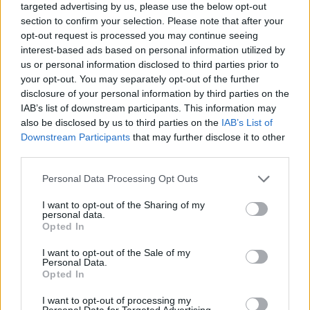
targeted advertising by us, please use the below opt-out
section to confirm your selection. Please note that after your
opt-out request is processed you may continue seeing
interest-based ads based on personal information utilized by
us or personal information disclosed to third parties prior to
your opt-out. You may separately opt-out of the further
Αν τα χάσατε
disclosure of your personal information by third parties on the
IAB’s list of downstream participants. This information may
also be disclosed by us to third parties on the
IAB’s List of
Downstream Participants
that may further disclose it to other
third parties.
Please note that this website/app uses one or more Google
Personal Data Processing Opt Outs
services and may gather and store information including but
not limited to your visit or usage behaviour. You may click to
I want to opt-out of the Sharing of my
personal data.
grant or deny consent to Google and its third-party tags to
Opted In
use your data for below specified purposes in below Google
Τραγωδία με 4χρονο αγόρι
Ζέστη και θυελλώδε
consent section.
I want to opt-out of the Sale of my
στην Πάρο: Τα τρία σημεία
άνεμοι, με ριπές που 
Personal Data.
που εστιάζουν οι
φτάνουν τα 80 χλμ/ώρ
Opted In
αστυνομικοί για τον πνιγμό
«Red Code» σε 6 περιο
στην πισίνα
για κίνδυνο πυρκαγι
I want to opt-out of processing my
Personal Data for Targeted Advertising.