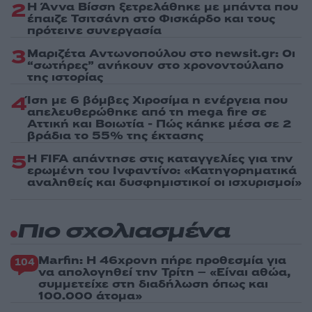
2
Η Άννα Βίσση ξετρελάθηκε με μπάντα που
έπαιζε Τσιτσάνη στο Φισκάρδο και τους
πρότεινε συνεργασία
3
Μαριζέτα Αντωνοπούλου στο newsit.gr: Οι
“σωτήρες” ανήκουν στο χρονοντούλαπο
της ιστορίας
4
Ίση με 6 βόμβες Χιροσίμα η ενέργεια που
απελευθερώθηκε από τη mega fire σε
Αττική και Βοιωτία - Πώς κάηκε μέσα σε 2
βράδια το 55% της έκτασης
5
Η FIFA απάντησε στις καταγγελίες για την
ερωμένη του Ινφαντίνο: «Κατηγορηματικά
αναληθείς και δυσφημιστικοί οι ισχυρισμοί»
Πιο σχολιασμένα
Marfin: Η 46χρονη πήρε προθεσμία για
104
να απολογηθεί την Τρίτη – «Είναι αθώα,
συμμετείχε στη διαδήλωση όπως και
100.000 άτομα»