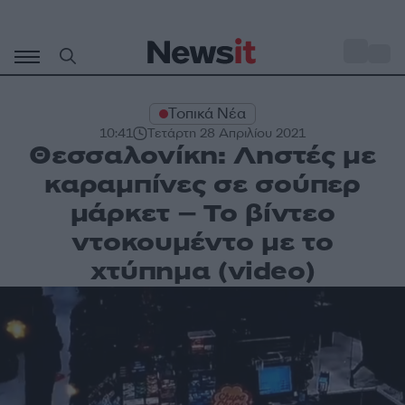
Μετάβαση
σε
o
31
περιεχόμενο
Τοπικά Νέα
10:41
Τετάρτη 28 Απριλίου 2021
Θεσσαλονίκη: Ληστές με
καραμπίνες σε σούπερ
μάρκετ – Το βίντεο
ντοκουμέντο με το
χτύπημα (video)