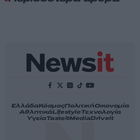
Ελλάδα
Κόσμος
Πολιτική
Οικονομία
Αθλητικά
Lifestyle
Τεχνολογία
Υγεία
Tasteit
Media
Driveit