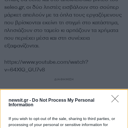
seleo.gr, οι δύο ληστές εισβάλουν στο σούπερ
μάρκετ απειλούν με τα όπλα τους εργαζόμενους
που βρίσκονται εκείνη τη στιγμή στο κατάστημα,
πλησιάζουν στο ταμείο κι αρπάζουν τα χρήματα
που περιέχει μέσα και στη συνέχεια
εξαφανίζονται.
https://www.youtube.com/watch?
v=64XlG_GU7v8
ΔΙΑΦΗΜΙΣΗ
newsit.gr -
Do Not Process My Personal
Information
If you wish to opt-out of the sale, sharing to third parties, or
processing of your personal or sensitive information for