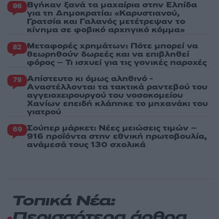
Βγήκαν ξανά τα μαχαίρια στην Ελπίδα
96
για τη Δημοκρατία: «Καρυστιανού,
Γρατσία και Γαλανός μετέτρεψαν το
κίνημα σε φοβικό αρχηγικό κόμμα»
Μεταφορές χρημάτων: Πότε μπορεί να
82
θεωρηθούν δωρεές και να επιβληθεί
φόρος – Τι ισχυεί για τις γονικές παροχές
Απίστευτο κι όμως αληθινό -
79
Aναστέλλονται τα τακτικά ραντεβού του
αγγειοχειρουργού του νοσοκομείου
Χανίων επειδή κλάπηκε το μηχανάκι του
γιατρού
Σούπερ μάρκετ: Νέες μειώσεις τιμών –
69
916 προϊόντα στην εθνική πρωτοβουλία,
ανάμεσά τους 130 σχολικά
Τοπικά Νέα:
Περισσότερα άρθρα