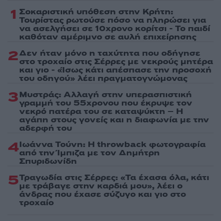
1
Σοκαριστική υπόθεση στην Κρήτη:
Τουρίστας ρωτούσε πόσο να πληρώσει για
να ασελγήσει σε 10χρονο κορίτσι - Το παιδί
καθόταν αμέριμνο σε αυλή επιχείρησης
2
Δεν ήταν μόνο η ταχύτητα που οδήγησε
στο τροχαίο στις Σέρρες με νεκρούς μητέρα
και γιο - «Ίσως κάτι απέσπασε την προσοχή
του οδηγού» λέει πραγματογνώμονας
3
Μυστράς: Αλλαγή στην υπερασπιστική
γραμμή του 55χρονου που έκρυψε τον
νεκρό πατέρα του σε καταψύκτη – Η
αγάπη στους γονείς και η διαφωνία με την
αδερφή του
4
Ιωάννα Τούνη: Η throwback φωτογραφία
από την Ίμπιζα με τον Δημήτρη
Σπυριδωνίδη
5
Τραγωδία στις Σέρρες: «Τα έχασα όλα, κάτι
με τράβαγε στην καρδιά μου», λέει ο
άνδρας που έχασε σύζυγο και γιο στο
τροχαίο