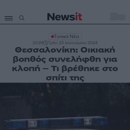
Μετάβαση
σε
o
34
περιεχόμενο
Τοπικά Νέα
10:29
Τρίτη 23 Ιανουαρίου 2024
Θεσσαλονίκη: Οικιακή
βοηθός συνελήφθη για
κλοπή – Τι βρέθηκε στο
σπίτι της