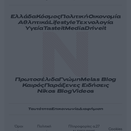
Ελλάδα
Κόσμος
Πολιτική
Οικονομία
Αθλητικά
Lifestyle
Τεχνολογία
Υγεία
Tasteit
Media
Driveit
Πρωτοσέλιδα
Γνώμη
Melas Blog
Καιρός
Παράξενες Ειδήσεις
Nikos Blog
Videos
Ταυτότητα
Επικοινωνία
Διαφήμιση
Όροι
Πολιτική
Πληροφορίες α.27
Cookies