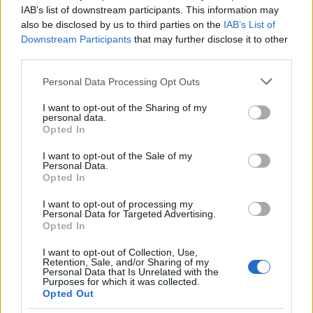
Συναγερμός στον
Συναγερμός για φωτιέ
IAB’s list of downstream participants. This information may
Λυκαβηττό: Βρέθηκε
επόμενα 24ωρα: Άνε
also be disclosed by us to third parties on the
IAB’s List of
πτώμα σε σπηλιά κοντά
έως 9 μποφόρ και 39°
Downstream Participants
that may further disclose it to other
στο εκκλησάκι των Αγίων
Αττική και Βοιωτία στ
third parties.
Ισιδώρων - Φωτογραφίες
«επικίνδυνες» περιοχ
από το σημείο
Please note that this website/app uses one or more Google
Personal Data Processing Opt Outs
services and may gather and store information including but
not limited to your visit or usage behaviour. You may click to
I want to opt-out of the Sharing of my
Σχόλια
personal data.
grant or deny consent to Google and its third-party tags to
Opted In
use your data for below specified purposes in below Google
consent section.
I want to opt-out of the Sale of my
Personal Data.
Opted In
Σχολίασε εδώ
I want to opt-out of processing my
Personal Data for Targeted Advertising.
Opted In
50 /50
I want to opt-out of Collection, Use,
Retention, Sale, and/or Sharing of my
Personal Data that Is Unrelated with the
Purposes for which it was collected.
Opted Out