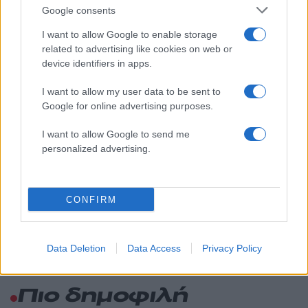
2000 /2000
Google consents
I want to allow Google to enable storage
Υποβολή σχολίου
related to advertising like cookies on web or
device identifiers in apps.
Όροι Χρήσης
. Το site προστατεύεται από reCAPTCHA, ισχύουν
Πολιτική Απορρήτου
&
Όροι Χρήσης
της Google.
I want to allow my user data to be sent to
Τοπικά Νέα
Google for online advertising purposes.
ΟΙΚΙΑΚΗ ΒΟΗΘΟΣ
I want to allow Google to send me
Share:
personalized advertising.
Ακολουθήστε το Νewsit.gr στο
Google News
και
ενημερωθείτε πρώτοι για όλη την ειδησεογραφία και τα
CONFIRM
τελευταία νέα
της ημέρας
Data Deletion
Data Access
Privacy Policy
Πιο δημοφιλή