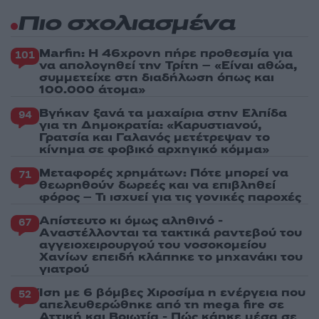
Πιο σχολιασμένα
Marfin: Η 46χρονη πήρε προθεσμία για
101
να απολογηθεί την Τρίτη – «Είναι αθώα,
συμμετείχε στη διαδήλωση όπως και
100.000 άτομα»
Βγήκαν ξανά τα μαχαίρια στην Ελπίδα
94
για τη Δημοκρατία: «Καρυστιανού,
Γρατσία και Γαλανός μετέτρεψαν το
κίνημα σε φοβικό αρχηγικό κόμμα»
Μεταφορές χρημάτων: Πότε μπορεί να
71
θεωρηθούν δωρεές και να επιβληθεί
φόρος – Τι ισχυεί για τις γονικές παροχές
Απίστευτο κι όμως αληθινό -
67
Aναστέλλονται τα τακτικά ραντεβού του
αγγειοχειρουργού του νοσοκομείου
Χανίων επειδή κλάπηκε το μηχανάκι του
γιατρού
Ίση με 6 βόμβες Χιροσίμα η ενέργεια που
52
απελευθερώθηκε από τη mega fire σε
Αττική και Βοιωτία - Πώς κάηκε μέσα σε