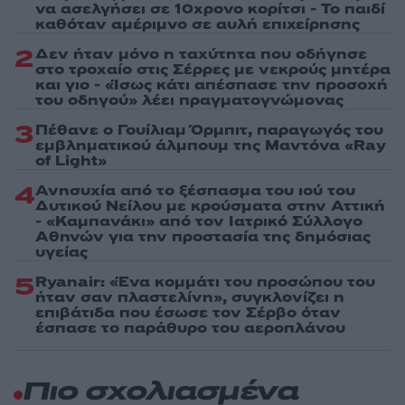
να ασελγήσει σε 10χρονο κορίτσι - Το παιδί
καθόταν αμέριμνο σε αυλή επιχείρησης
2
Δεν ήταν μόνο η ταχύτητα που οδήγησε
στο τροχαίο στις Σέρρες με νεκρούς μητέρα
και γιο - «Ίσως κάτι απέσπασε την προσοχή
του οδηγού» λέει πραγματογνώμονας
3
Πέθανε ο Γουίλιαμ Όρμπιτ, παραγωγός του
εμβληματικού άλμπουμ της Μαντόνα «Ray
of Light»
4
Ανησυχία από το ξέσπασμα του ιού του
Δυτικού Νείλου με κρούσματα στην Αττική
- «Καμπανάκι» από τον Ιατρικό Σύλλογο
Αθηνών για την προστασία της δημόσιας
υγείας
5
Ryanair: «Ένα κομμάτι του προσώπου του
ήταν σαν πλαστελίνη», συγκλονίζει η
επιβάτιδα που έσωσε τον Σέρβο όταν
έσπασε το παράθυρο του αεροπλάνου
Πιο σχολιασμένα