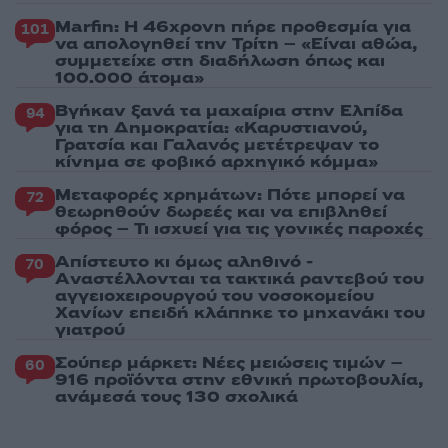
Marfin: Η 46χρονη πήρε προθεσμία για
101
να απολογηθεί την Τρίτη – «Είναι αθώα,
συμμετείχε στη διαδήλωση όπως και
100.000 άτομα»
Βγήκαν ξανά τα μαχαίρια στην Ελπίδα
94
για τη Δημοκρατία: «Καρυστιανού,
Γρατσία και Γαλανός μετέτρεψαν το
κίνημα σε φοβικό αρχηγικό κόμμα»
Μεταφορές χρημάτων: Πότε μπορεί να
72
θεωρηθούν δωρεές και να επιβληθεί
φόρος – Τι ισχυεί για τις γονικές παροχές
Απίστευτο κι όμως αληθινό -
70
Aναστέλλονται τα τακτικά ραντεβού του
αγγειοχειρουργού του νοσοκομείου
Χανίων επειδή κλάπηκε το μηχανάκι του
γιατρού
Σούπερ μάρκετ: Νέες μειώσεις τιμών –
60
916 προϊόντα στην εθνική πρωτοβουλία,
ανάμεσά τους 130 σχολικά