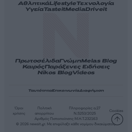
Αθλητικά
Lifestyle
Τεχνολογία
Υγεία
Tasteit
Media
Driveit
Πρωτοσέλιδα
Γνώμη
Melas Blog
Καιρός
Παράξενες Ειδήσεις
Nikos Blog
Videos
Ταυτότητα
Επικοινωνία
Διαφήμιση
Όροι
Πολιτική
Πληροφορίες α.27
Cookies
χρήσης
απορρήτου
Ν.5253/2025
Αριθμός Πιστοποίησης Μ.Η.Τ.232163
© 2026 newsit.gr. Με επιφύλαξη κάθε νομίμου δικαιώματος.