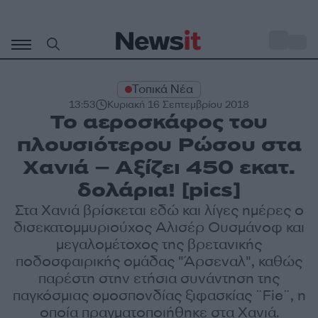
Μετάβαση
σε
o
35
περιεχόμενο
Τοπικά Νέα
13:53
Κυριακή 16 Σεπτεμβρίου 2018
Το αεροσκάφος του
πλουσιότερου Ρώσου στα
Χανιά – Αξίζει 450 εκατ.
δολάρια! [pics]
Στα Χανιά βρίσκεται εδώ και λίγες ημέρες ο
δισεκατομμυριούχος Αλισέρ Ουσμάνοφ και
μεγαλομέτοχος της βρετανικής
ποδοσφαιρικής ομάδας "Άρσεναλ", καθώς
παρέστη στην ετήσια συνάντηση της
παγκόσμιας ομοσπονδίας ξιφασκίας ¨Fie¨, η
οποία πραγματοποιήθηκε στα Χανιά.