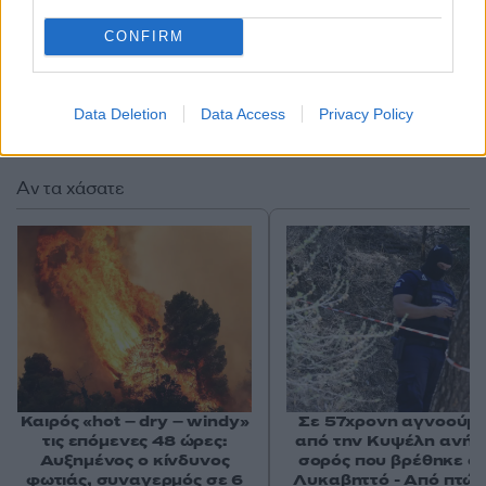
CONFIRM
Data Deletion
Data Access
Privacy Policy
Αν τα χάσατε
Καιρός «hot – dry – windy»
Σε 57χρονη αγνοούμ
τις επόμενες 48 ώρες:
από την Κυψέλη ανήκε
Αυξημένος ο κίνδυνος
σορός που βρέθηκε σ
φωτιάς, συναγερμός σε 6
Λυκαβηττό - Από πτώσ