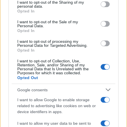
not limited to your visit or usage behaviour. You may click to
I want to opt-out of the Sharing of my
personal data.
grant or deny consent to Google and its third-party tags to
Opted In
use your data for below specified purposes in below Google
consent section.
I want to opt-out of the Sale of my
Personal Data.
Opted In
I want to opt-out of processing my
Personal Data for Targeted Advertising.
Opted In
I want to opt-out of Collection, Use,
Retention, Sale, and/or Sharing of my
Personal Data that Is Unrelated with the
Purposes for which it was collected.
Opted Out
00:19
10.08.26
Κόκκινος συναγερμός για τους θυελλώδεις
Google consents
ανέμους που θα αγγίξουν και 9 μποφόρ - Οι
περιοχές που ανησυχούν τους ειδικούς
I want to allow Google to enable storage
related to advertising like cookies on web or
device identifiers in apps.
I want to allow my user data to be sent to