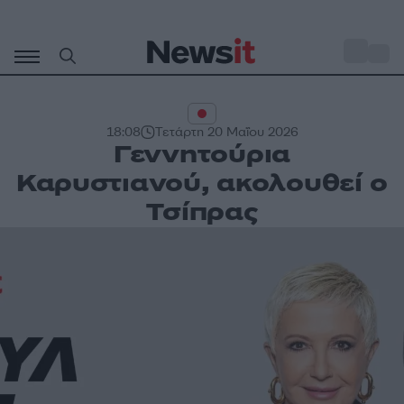
Μετάβαση
σε
o
27
περιεχόμενο
18:08
Τετάρτη 20 Μαΐου 2026
Γεννητούρια
Καρυστιανού, ακολουθεί ο
Τσίπρας