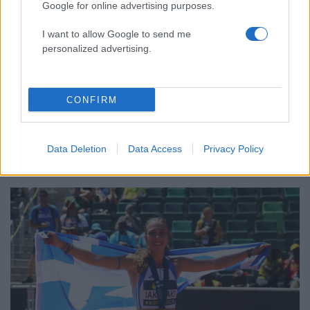
Google for online advertising purposes.
I want to allow Google to send me
personalized advertising.
CONFIRM
23:58
09.08.26
Τα παιχνίδια τακτικής Τραμπ για τα Στενά του
Ορμούζ, η «επιστροφή» στο προσκήνιο του
Data Deletion
Data Access
Privacy Policy
Μοτζτάμπα Χαμενεΐ και τα πυρηνικά