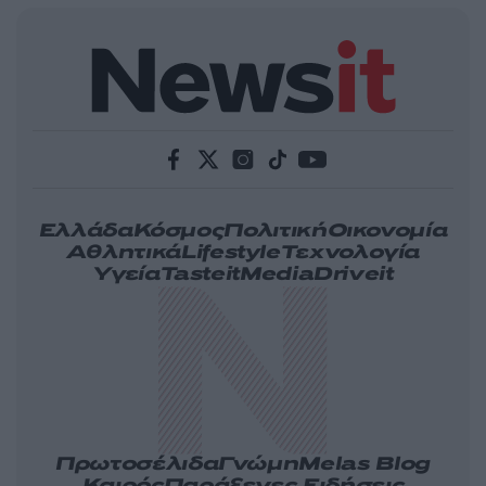
Ελλάδα
Κόσμος
Πολιτική
Οικονομία
Αθλητικά
Lifestyle
Τεχνολογία
Υγεία
Tasteit
Media
Driveit
Πρωτοσέλιδα
Γνώμη
Melas Blog