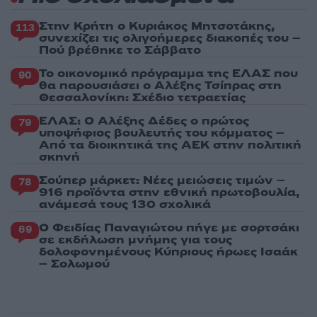
Στην Κρήτη ο Κυριάκος Μητσοτάκης,
113
συνεχίζει τις ολιγοήμερες διακοπές του –
Πού βρέθηκε το Σάββατο
Το οικονομικό πρόγραμμα της ΕΛΑΣ που
90
θα παρουσιάσει ο Αλέξης Τσίπρας στη
Θεσσαλονίκη: Σχέδιο τετραετίας
ΕΛΑΣ: Ο Αλέξης Δέδες ο πρώτος
79
υποψήφιος βουλευτής του κόμματος –
Από τα διοικητικά της ΑΕΚ στην πολιτική
σκηνή
Σούπερ μάρκετ: Νέες μειώσεις τιμών –
78
916 προϊόντα στην εθνική πρωτοβουλία,
ανάμεσά τους 130 σχολικά
Ο Φειδίας Παναγιώτου πήγε με σορτσάκι
69
σε εκδήλωση μνήμης για τους
δολοφονημένους Κύπριους ήρωες Ισαάκ
– Σολωμού