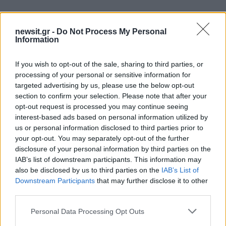
: Περισσότερα άρθρα
newsit.gr -
Do Not Process My Personal
Information
If you wish to opt-out of the sale, sharing to third parties, or
processing of your personal or sensitive information for
targeted advertising by us, please use the below opt-out
section to confirm your selection. Please note that after your
opt-out request is processed you may continue seeing
interest-based ads based on personal information utilized by
us or personal information disclosed to third parties prior to
your opt-out. You may separately opt-out of the further
disclosure of your personal information by third parties on the
IAB’s list of downstream participants. This information may
also be disclosed by us to third parties on the
IAB’s List of
Downstream Participants
that may further disclose it to other
05:05
10.08.26
Καιρός σήμερα: Στους 40 βαθμούς η
third parties.
θερμοκρασία – Έως 9 μποφόρ οι ριπές των
ανέμων
Please note that this website/app uses one or more Google
Personal Data Processing Opt Outs
services and may gather and store information including but