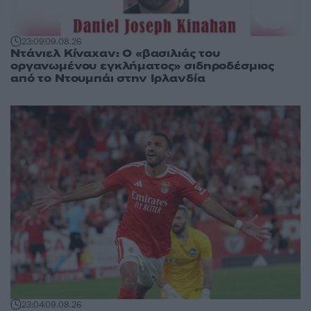
23:09
09.08.26
Ντάνιελ Κίναχαν: Ο «βασιλιάς του
οργανωμένου εγκλήματος» σιδηροδέσμιος
από το Ντουμπάι στην Ιρλανδία
23:04
09.08.26