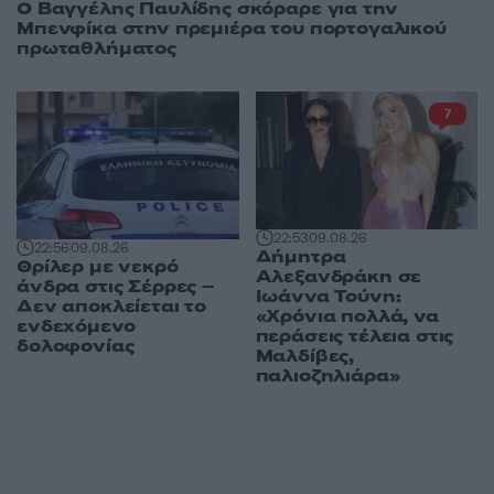
Ο Βαγγέλης Παυλίδης σκόραρε για την
Μπενφίκα στην πρεμιέρα του πορτογαλικού
πρωταθλήματος
7
22:53
09.08.26
22:56
09.08.26
Δήμητρα
Θρίλερ με νεκρό
Αλεξανδράκη σε
άνδρα στις Σέρρες –
Ιωάννα Τούνη:
Δεν αποκλείεται το
«Χρόνια πολλά, να
ενδεχόμενο
περάσεις τέλεια στις
δολοφονίας
Μαλδίβες,
παλιοζηλιάρα»