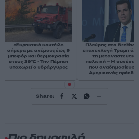
«Εκρηκτικό κοκτέιλ»
Πλεύρης στο Breitbart
σήμερα με ανέμους έως 9
επανεκλογή Τραμπ άλ
μποφόρ και θερμοκρασία
τη μεταναστευτική
στους 39°C - Την Πέμπτη
πολιτική – Η συνέντε
υποχωρεί ο υδράργυρος
που αναδημοσίευσε
Αμερικανός πρόεδρ
Share:
Πιο δημοφιλή