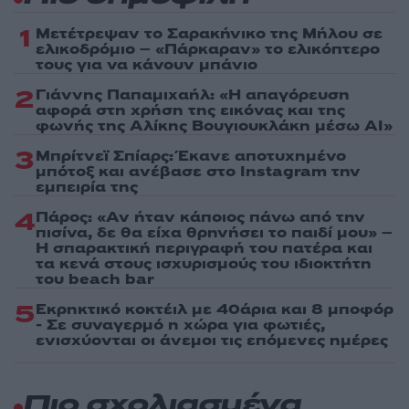
1
Μετέτρεψαν το Σαρακήνικο της Μήλου σε
ελικοδρόμιο – «Πάρκαραν» το ελικόπτερο
τους για να κάνουν μπάνιο
2
Γιάννης Παπαμιχαήλ: «Η απαγόρευση
αφορά στη χρήση της εικόνας και της
φωνής της Αλίκης Βουγιουκλάκη μέσω AI»
3
Μπρίτνεϊ Σπίαρς: Έκανε αποτυχημένο
μπότοξ και ανέβασε στο Instagram την
εμπειρία της
4
Πάρος: «Αν ήταν κάποιος πάνω από την
πισίνα, δε θα είχα θρηνήσει το παιδί μου» –
Η σπαρακτική περιγραφή του πατέρα και
τα κενά στους ισχυρισμούς του ιδιοκτήτη
του beach bar
5
Εκρηκτικό κοκτέιλ με 40άρια και 8 μποφόρ
- Σε συναγερμό η χώρα για φωτιές,
ενισχύονται οι άνεμοι τις επόμενες ημέρες
Πιο σχολιασμένα