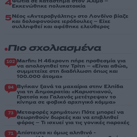
4
Φωτιά σε κατάστημα στον Άλιμο –
Εκκενώθηκε πολυκατοικία
5
Νέος «Αντεροβγάλτης» στο Λονδίνο βίαζε
και δολοφονούσε ιερόδουλες – Είχε
συλληφθεί και αφέθηκε ελεύθερος
Πιο σχολιασμένα
Marfin: Η 46χρονη πήρε προθεσμία για
102
να απολογηθεί την Τρίτη – «Είναι αθώα,
συμμετείχε στη διαδήλωση όπως και
100.000 άτομα»
Βγήκαν ξανά τα μαχαίρια στην Ελπίδα
94
για τη Δημοκρατία: «Καρυστιανού,
Γρατσία και Γαλανός μετέτρεψαν το
κίνημα σε φοβικό αρχηγικό κόμμα»
Μεταφορές χρημάτων: Πότε μπορεί να
73
θεωρηθούν δωρεές και να επιβληθεί
φόρος – Τι ισχυεί για τις γονικές παροχές
Απίστευτο κι όμως αληθινό -
71