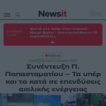
Μετάβαση
σε
o
35
περιεχόμενο
Φωτιά στη Νάξο στην περιοχή
Φω
Συμβαίνει
Μικρή Βίγλα – Κινητοποιήθηκαν 10
Ευ
τώρα:
πυροσβέστες
τη
Videos
10:06
Τετάρτη 2 Ιουνίου 2021
Συνέντευξη Π.
Παπασταματίου – Τα υπέρ
και τα κατά σε επενδύσεις
αιολικής ενέργειας