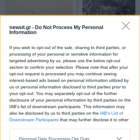
newsit.gr -
Do Not Process My Personal
Information
If you wish to opt-out of the sale, sharing to third parties, or
processing of your personal or sensitive information for
Πώς η Πυροσβεστική
Σε 57χρονη αγνοούμ
διέσωσε ανθρώπινες ζωές
από την Κυψέλη ανήκε
targeted advertising by us, please use the below opt-out
από την καταστροφική
σορός που βρέθηκε σ
section to confirm your selection. Please note that after your
φωτιά στην Αττικοβοιωτία
Λυκαβηττό - Από πτώσ
opt-out request is processed you may continue seeing
– Πάνω από 250 άτομα
θάνατός της
interest-based ads based on personal information utilized by
απομακρύνθηκαν διά
us or personal information disclosed to third parties prior to
θαλάσσης
your opt-out. You may separately opt-out of the further
disclosure of your personal information by third parties on the
IAB’s list of downstream participants. This information may
Σχόλια
also be disclosed by us to third parties on the
IAB’s List of
Downstream Participants
that may further disclose it to other
third parties.
Please note that this website/app uses one or more Google
Personal Data Processing Opt Outs