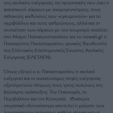
της αιολικής ενέργειας, τις προοπτικές που έχει η
κατασκευή πάρκων με ανεμογεννήτριες, τους
πιθανούς κινδύνους που «εγκυμονούν» για το
περιβάλλον και τους ανθρώπους, αλλά και τη
συσχέτιση των πάρκων με τον τουρισμό αναλύει
στη Μαίρη Παπακωνσταντίνου και το newsit.gr ο
Παναγιώτης Παπασταματίου, γενικός διευθυντής
της Ελληνικής Επιστημονικής Ένωσης Αιολικής
Ενέργειας (ΕΛΕΤΑΕΝ).
Όπως εξηγεί ο κ. Παπασταματίου η αιολική
ενέργεια και οι ανανεώσιμες πηγές ενέργειας
εξυπηρετούν πλήρως τους τρεις πυλώνες της
βιώσιμης ανάπτυξης: Την Οικονομία, το
Περιβάλλον και την Κοινωνία. Ιδιαίτερα
σημαντικό πλεονέκτημα αποτελεί η μείωση των
λογαριασμών ρεύματος, καθώς σύμφωνα με