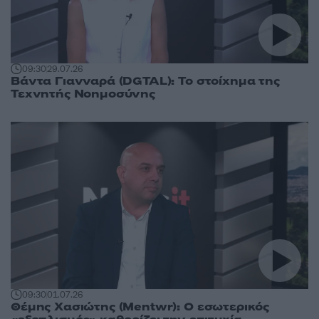
09:30
29.07.26
Βάντα Γιανναρά (DGTAL): Το στοίχημα της
Τεχνητής Νοημοσύνης
09:30
01.07.26
Θέμης Χασιώτης (Mentwr): Ο εσωτερικός