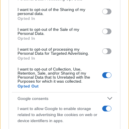
services and may gather and store information including but
Σχολίασε εδώ
not limited to your visit or usage behaviour. You may click to
I want to opt-out of the Sharing of my
personal data.
grant or deny consent to Google and its third-party tags to
Opted In
use your data for below specified purposes in below Google
50 /50
consent section.
I want to opt-out of the Sale of my
Personal Data.
Opted In
I want to opt-out of processing my
Personal Data for Targeted Advertising.
2000 /2000
Opted In
Υποβολή σχολίου
I want to opt-out of Collection, Use,
Retention, Sale, and/or Sharing of my
Personal Data that Is Unrelated with the
Purposes for which it was collected.
Όροι Χρήσης
. Το site προστατεύεται από reCAPTCHA, ισχύουν
Πολιτική Απορρήτου
&
Όροι Χρήσης
της Google.
Opted Out
Videos
Google consents
Share:
I want to allow Google to enable storage
related to advertising like cookies on web or
device identifiers in apps.
Ακολουθήστε το Νewsit.gr στο
Google News
και
ενημερωθείτε πρώτοι για όλη την ειδησεογραφία και τα