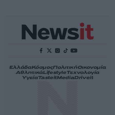
Ελλάδα
Κόσμος
Πολιτική
Οικονομία
Αθλητικά
Lifestyle
Τεχνολογία
Υγεία
Tasteit
Media
Driveit