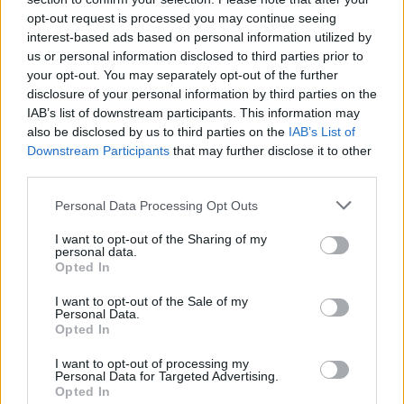
opt-out request is processed you may continue seeing
αντιφλεγμονώδη φάρμακα (ούτε ασπιρίνη).
interest-based ads based on personal information utilized by
us or personal information disclosed to third parties prior to
Οι ασθενείς μπορεί να μεταδώσουν τον υπαίτιο
your opt-out. You may separately opt-out of the further
disclosure of your personal information by third parties on the
ιό που προκαλεί δάγκειο πυρετό στα κουνούπια
IAB’s list of downstream participants. This information may
που θα τους τσιμπήσουν. Με αυτό τον τρόπο
also be disclosed by us to third parties on the
IAB’s List of
μπορεί να μολύνει και άλλα άτομα.
Downstream Participants
that may further disclose it to other
third parties.
πηγή:
Iatropedia.gr
Please note that this website/app uses one or more Google
Personal Data Processing Opt Outs
services and may gather and store information including but
ΔΙΑΦΗΜΙΣΗ
not limited to your visit or usage behaviour. You may click to
I want to opt-out of the Sharing of my
personal data.
grant or deny consent to Google and its third-party tags to
Opted In
use your data for below specified purposes in below Google
consent section.
I want to opt-out of the Sale of my
Personal Data.
Opted In
I want to opt-out of processing my
Personal Data for Targeted Advertising.
Opted In