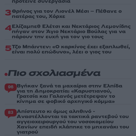
πρότεινε συνεργασία
3
Θρήνος για τον Λιονέλ Μέσι – Πέθανε ο
πατέρας του, Χόρχε
4
Ελίζαμπεθ Ελέτσι και Νεκτάριος Λεμονίδης
πήγαν στον Άγιο Νεκτάριο Βούλας για να
πάρουν την ευχή για τον γιο τους
5
Τζο Μπάιντεν: «Ο καρκίνος έχει εξαπλωθεί,
είναι πολύ επώδυνο», λέει ο γιος του
Πιο σχολιασμένα
Βγήκαν ξανά τα μαχαίρια στην Ελπίδα
96
για τη Δημοκρατία: «Καρυστιανού,
Γρατσία και Γαλανός μετέτρεψαν το
κίνημα σε φοβικό αρχηγικό κόμμα»
Απίστευτο κι όμως αληθινό -
83
Aναστέλλονται τα τακτικά ραντεβού του
αγγειοχειρουργού του νοσοκομείου
Χανίων επειδή κλάπηκε το μηχανάκι του
γιατρού