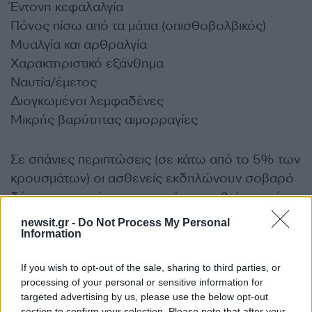
Έντονη κεφαλαλγία
Πόνος πίσω από τα μάτια (οπισθοβολβικός)
Μυαλγία και αρθραλγία
Χαρακτηριστικό εξάνθημα
Ναυτία/έμετος
Διογκωμένοι λεμφαδένες
Μικρής βαρύτητας αιμορραγίες
Σε σπάνιες περιπτώσεις (σε κάτω από το 5% των
κρουσμάτων) οι ασθενείς εκδηλώνουν σοβαρό
δάγκειο πυρετό, που μπορεί να αποβεί μοιραίος.
Τα πιο σοβαρά περιστατικά παρατηρούνται σε
newsit.gr -
Do Not Process My Personal
παιδιά και εφήβους.
Information
If you wish to opt-out of the sale, sharing to third parties, or
Η θεραπεία είναι υποστηρικτική (π.χ. χορηγούνται
processing of your personal or sensitive information for
στον ασθενή πολλά υγρά). Δεν πρέπει όμως να
targeted advertising by us, please use the below opt-out
χορηγηθούν στους ασθενείς μη-στεροειδή
section to confirm your selection. Please note that after your