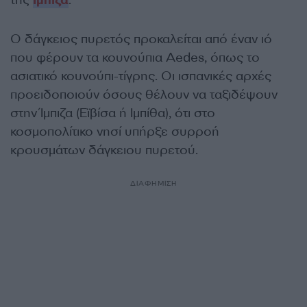
Ο δάγκειος πυρετός προκαλείται από έναν ιό
που φέρουν τα κουνούπια Aedes, όπως το
ασιατικό κουνούπι-τίγρης. Οι ισπανικές αρχές
προειδοποιούν όσους θέλουν να ταξιδέψουν
στην Ίμπιζα (Εϊβίσα ή Ιμπίθα), ότι στο
κοσμοπολίτικο νησί υπήρξε συρροή
κρουσμάτων δάγκειου πυρετού.
ΔΙΑΦΗΜΙΣΗ