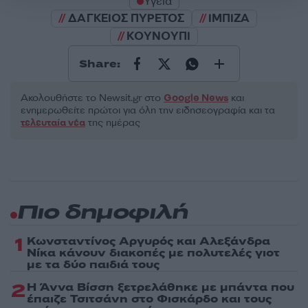
Υγεία
ΔΑΓΚΕΙΟΣ ΠΥΡΕΤΟΣ
ΙΜΠΙΖΑ
ΚΟΥΝΟΥΠΙ
Share:
Ακολουθήστε το Νewsit.gr στο
Google News
και
ενημερωθείτε πρώτοι για όλη την ειδησεογραφία και τα
τελευταία νέα
της ημέρας
Πιο δημοφιλή
1
Κωνσταντίνος Αργυρός και Αλεξάνδρα
Νίκα κάνουν διακοπές με πολυτελές γιοτ
με τα δύο παιδιά τους
2
Η Άννα Βίσση ξετρελάθηκε με μπάντα που
έπαιζε Τσιτσάνη στο Φισκάρδο και τους