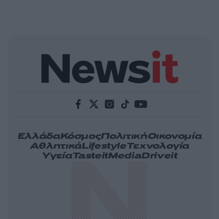
Ελλάδα
Κόσμος
Πολιτική
Οικονομία
Αθλητικά
Lifestyle
Τεχνολογία
Υγεία
Tasteit
Media
Driveit