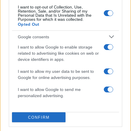
I want to opt-out of Collection, Use,
Retention, Sale, and/or Sharing of my
Personal Data that Is Unrelated with the
Purposes for which it was collected.
Opted Out
Αν τα χάσατε
Google consents
I want to allow Google to enable storage
related to advertising like cookies on web or
device identifiers in apps.
I want to allow my user data to be sent to
Google for online advertising purposes.
I want to allow Google to send me
personalized advertising.
Ιός Δυτικού Νείλου: Στην
Εκρηκτικό κοκτέιλ μ
Αττική τα περισσότερα
40άρια και 8 μποφόρ -
κρούσματα – Έξι θάνατοι
συναγερμό η χώρα γ
τις τελευταίες ημέρες
φωτιές, ενισχύονται 
άνεμοι τις επόμενες ημ
CONFIRM