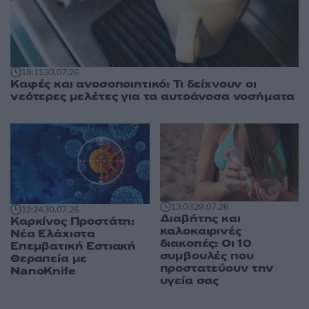
18:11
30.07.26
Καφές και ανοσοποιητικό: Τι δείχνουν οι
νεότερες μελέτες για τα αυτοάνοσα νοσήματα
13:03
29.07.26
12:24
30.07.26
Διαβήτης και
Καρκίνος Προστάτη:
καλοκαιρινές
Νέα Ελάχιστα
διακοπές: Οι 10
Επεμβατική Εστιακή
συμβουλές που
Θεραπεία με
προστατεύουν την
NanoKnife
υγεία σας