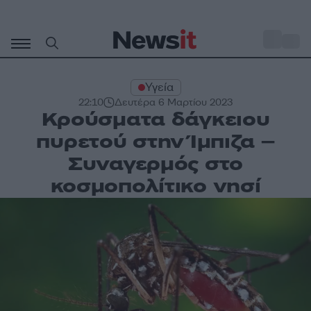
Μετάβαση
σε
o
30
περιεχόμενο
Υγεία
22:10
Δευτέρα 6 Μαρτίου 2023
Kρούσματα δάγκειου
πυρετού στην Ίμπιζα –
Συναγερμός στο
κοσμοπολίτικο νησί