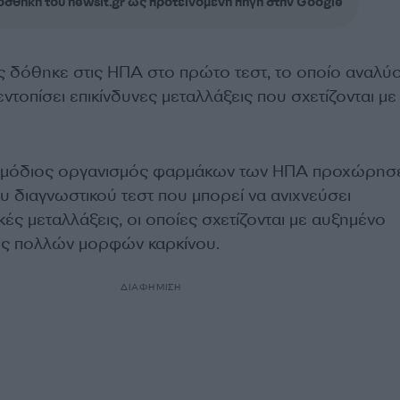
σθήκη του newsit.gr ως προτεινόμενη πηγή στην Google
 δόθηκε στις ΗΠΑ στο πρώτο τεστ, το οποίο αναλύ
ντοπίσει επικίνδυνες μεταλλάξεις που σχετίζονται με
ρμόδιος οργανισμός φαρμάκων των ΗΠΑ προχώρη
υ διαγνωστικού τεστ που μπορεί να ανιχνεύσει
κές μεταλλάξεις, οι οποίες σχετίζονται με αυξημένο
ως πολλών μορφών καρκίνου.
ΔΙΑΦΗΜΙΣΗ