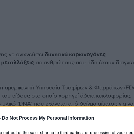
σης να ανιχνεύσει
δυνητικά καρκινογόνες
 μεταλλάξεις
σε ανθρώπους που ήδη έχουν διαγνω
 αμερικανική Υπηρεσία Τροφίμων & Φαρμάκων (FDA
ο του είδους στο οποίο χορηγεί άδεια κυκλοφορίας.
ό υλικό (DNA) που εξάγεται από δείγμα αίματος για να
ια τα οποία σχετίζονται με αυξημένο κίνδυνο αναπτύ
-
Do Not Process My Personal Information
to opt-out of the sale, sharing to third parties, or processing of your per