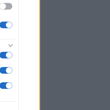
 100
ουν
ο, η