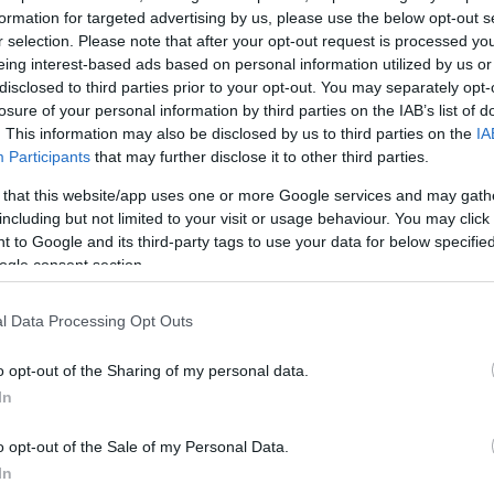
 με την προηγμένη τεχνολογία της αλληλούχισης επό
formation for targeted advertising by us, please use the below opt-out s
χνολογία αυτή προσδιορίζει τις αλληλουχίες DNA κα
r selection. Please note that after your opt-out request is processed y
eing interest-based ads based on personal information utilized by us or
ψηλή ακρίβεια και ταχύτητα τις παθογόνες μεταλλάξεις
disclosed to third parties prior to your opt-out. You may separately opt-
losure of your personal information by third parties on the IAB’s list of
ΔΙΑΦΗΜΙΣΗ
. This information may also be disclosed by us to third parties on the
IA
Participants
that may further disclose it to other third parties.
 that this website/app uses one or more Google services and may gath
including but not limited to your visit or usage behaviour. You may click 
 to Google and its third-party tags to use your data for below specifi
ogle consent section.
l Data Processing Opt Outs
o opt-out of the Sharing of my personal data.
In
o opt-out of the Sale of my Personal Data.
In