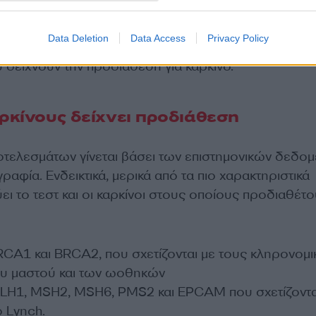
 ενδιαφερόμενοι πρέπει πρώτα να μιλούν με έναν για
ο οικογενειακό και το ατομικό ιστορικό τους. Επιπλέο
Data Deletion
Data Access
Privacy Policy
υν πως η εξέταση δεν αναγνωρίζει όλα ανεξαιρέτως 
 δείχνουν την προδιάθεση για καρκίνο.
αρκίνους δείχνει προδιάθεση
οτελεσμάτων γίνεται βάσει των επιστημονικών δεδο
γραφία. Ενδεικτικά, μερικά από τα πιο χαρακτηριστικά
ύει το τεστ και οι καρκίνοι στους οποίους προδιαθέτ
RCA1 και BRCA2, που σχετίζονται με τους κληρονομ
ου μαστού και των ωοθηκών
MLH1, MSH2, MSH6, PMS2 και EPCAM που σχετίζοντα
 Lynch.