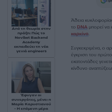
Προ
Άδεια κυκλοφορίας
το
DNA
μπορεί να ε
Από τη θεωρία στην
πράξη: Πώς το
καρκίνο
.
Novibet Backend
Academy
εκπαιδεύει τη νέα
Συγκεκριμένα,
ο α
γενιά engineers
έγκριση του πρώτο
εκατοντάδες γενετι
κίνδυνο αναπτύξε
Έφυγαν οι
συνεργάτες, μένει η
Μαρία Καρυστιανού
- Η επόμενη μέρα