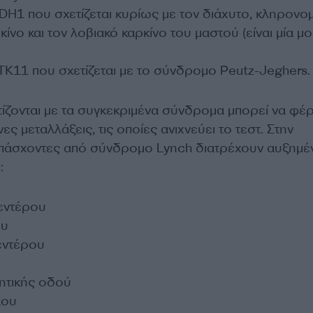
DH1 που σχετίζεται κυρίως με τον διάχυτο, κληρονομ
κίνο και τον λοβιακό καρκίνο του μαστού (είναι μία 
TK11 που σχετίζεται με το σύνδρομο Peutz-Jeghers.
τίζονται με τα συγκεκριμένα σύνδρομα μπορεί να φέ
ες μεταλλάξεις, τις οποίες ανιχνεύει το τεστ. Στην
ι πάσχοντες από σύνδρομο Lynch διατρέχουν αυξημέ
:
εντέρου
ου
εντέρου
ητικής οδού
λου