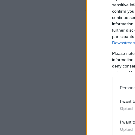
Η ανάλυση γίνεται
sensitive in
γενιάς (NGS). Η τε
confirm you
continue se
και ανιχνεύει με υ
information 
further disc
participants
Downstream 
Please note
information 
deny consent
in below Go
Persona
I want t
Opted 
I want t
Opted 