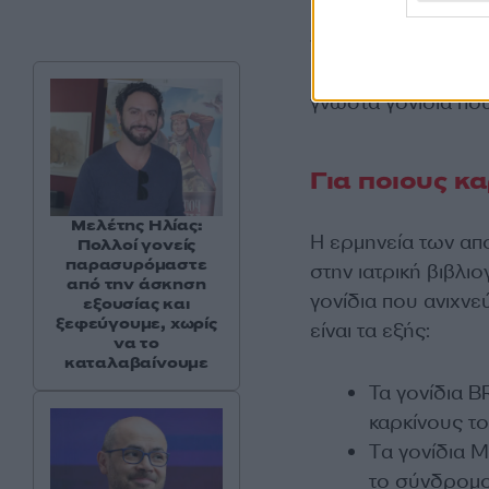
FDA τονίζει πως οι
για να συζητήσουν τ
πρέπει να γνωρίζο
γνωστά γονίδια που
Για ποιους κ
Μελέτης Ηλίας:
Η ερμηνεία των απ
Πολλοί γονείς
παρασυρόμαστε
στην ιατρική βιβλιο
από την άσκηση
γονίδια που ανιχνε
εξουσίας και
ξεφεύγουμε, χωρίς
είναι τα εξής:
να το
καταλαβαίνουμε
Τα γονίδια B
καρκίνους τ
Tα γονίδια 
το σύνδρομο