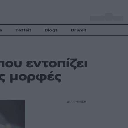
o
Αθήνα
30
C
a
Tasteit
Blogs
Driveit
ου εντοπίζει
ες μορφές
ΔΙΑΦΗΜΙΣΗ