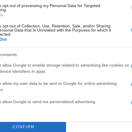
to opt-out of processing my Personal Data for Targeted
ing.
In
o opt-out of Collection, Use, Retention, Sale, and/or Sharing
ersonal Data that Is Unrelated with the Purposes for which it
lected.
Out
consents
o allow Google to enable storage related to advertising like cookies on
evice identifiers in apps.
o allow my user data to be sent to Google for online advertising
s.
αι μία ενιαία ασθένεια. Υπάρχουν περισσότερες από
to allow Google to send me personalized advertising.
ς, κοινό χαρακτηριστικό των οποίων είναι ότι αρχίζ
υ αρχίζει να πολλαπλασιάζεται ανεξέλεγκτα.
 να ανιχνεύσει πολλές από αυτές τις μορφές. Ωστόσ
CONFIRM