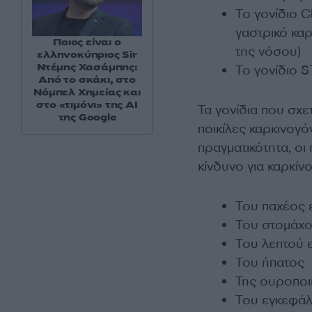
Το γονίδιο C
γαστρικό καρ
Ποιος είναι ο
της νόσου)
ελληνοκύπριος Sir
Ντέμης Χασάμπης:
Το γονίδιο S
Από το σκάκι, στο
Νόμπελ Χημείας και
στο «τιμόνι» της AI
Τα γονίδια που σχε
της Google
ποικίλες καρκινογόν
πραγματικότητα, ο
κίνδυνο για καρκίνο
Του παχέος 
Του στομάχ
Του λεπτού 
Του ήπατος
Της ουροποι
Του εγκεφά