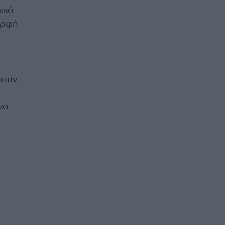
ικό
μορφή
ρουν
νο