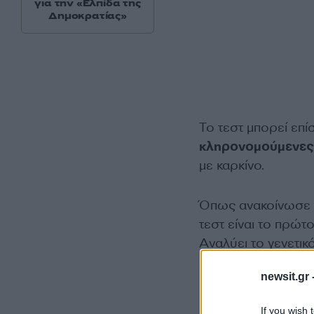
για την «Ελπίδα της
Δημοκρατίας»
Το τεστ μπορεί επί
κληρονομούμενες
με καρκίνο.
Όπως ανακοίνωσε η
τεστ είναι το πρώτ
Αναλύει το γενετικ
εντοπίσει 47 γονίδ
newsit.gr 
καρκίνου.
If you wish 