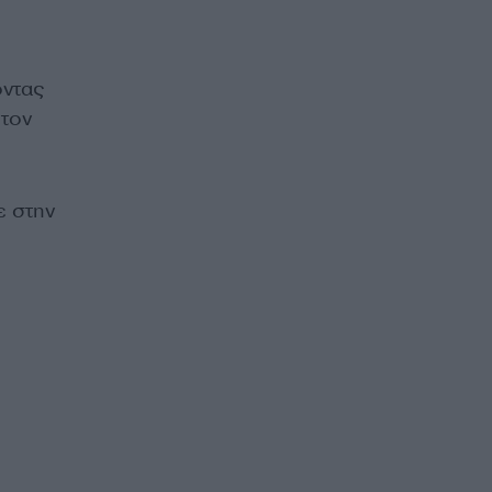
οντας
 τον
σε
σ
την