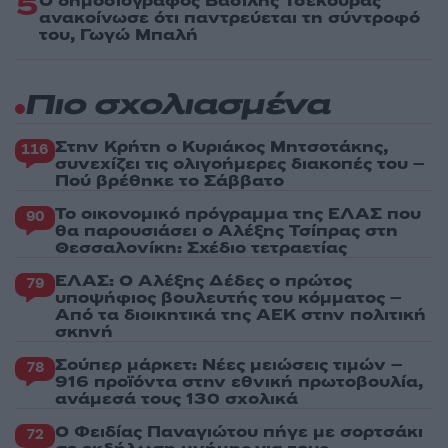
5
Ο δημοσιογράφος Βασίλης Τσεκούρας
ανακοίνωσε ότι παντρεύεται τη σύντροφό
του, Γωγώ Μπαλή
Πιο σχολιασμένα
Στην Κρήτη ο Κυριάκος Μητσοτάκης,
116
συνεχίζει τις ολιγοήμερες διακοπές του –
Πού βρέθηκε το Σάββατο
Το οικονομικό πρόγραμμα της ΕΛΑΣ που
90
θα παρουσιάσει ο Αλέξης Τσίπρας στη
Θεσσαλονίκη: Σχέδιο τετραετίας
ΕΛΑΣ: Ο Αλέξης Δέδες ο πρώτος
79
υποψήφιος βουλευτής του κόμματος –
Από τα διοικητικά της ΑΕΚ στην πολιτική
σκηνή
Σούπερ μάρκετ: Νέες μειώσεις τιμών –
78
916 προϊόντα στην εθνική πρωτοβουλία,
ανάμεσά τους 130 σχολικά
Ο Φειδίας Παναγιώτου πήγε με σορτσάκι
72