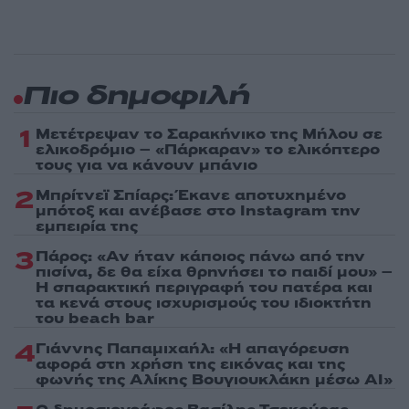
Πιο δημοφιλή
1
Μετέτρεψαν το Σαρακήνικο της Μήλου σε
ελικοδρόμιο – «Πάρκαραν» το ελικόπτερο
τους για να κάνουν μπάνιο
2
Μπρίτνεϊ Σπίαρς: Έκανε αποτυχημένο
μπότοξ και ανέβασε στο Instagram την
εμπειρία της
3
Πάρος: «Αν ήταν κάποιος πάνω από την
πισίνα, δε θα είχα θρηνήσει το παιδί μου» –
Η σπαρακτική περιγραφή του πατέρα και
τα κενά στους ισχυρισμούς του ιδιοκτήτη
του beach bar
4
Γιάννης Παπαμιχαήλ: «Η απαγόρευση
αφορά στη χρήση της εικόνας και της
φωνής της Αλίκης Βουγιουκλάκη μέσω AI»