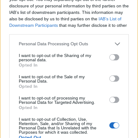
τον ειδικό για να εστιάσει στις σύνθετες
disclosure of your personal information by third parties on the
IAB’s list of downstream participants. This information may
αποφάσεις που απαιτούν ανθρώπινη
also be disclosed by us to third parties on the
IAB’s List of
τεχνογνωσία και συμπόνια.
Downstream Participants
that may further disclose it to other
third parties.
Βρισκόμαστε ακόμη στα αρχικά στάδια μιας
Please note that this website/app uses one or more Google
Personal Data Processing Opt Outs
ταχείας και ουσιαστικής μετάβασης σε πολλούς
services and may gather and store information including but
not limited to your visit or usage behaviour. You may click to
I want to opt-out of the Sharing of my
τομείς της ιατρικής. Καθώς τα συστήματα
personal data.
grant or deny consent to Google and its third-party tags to
Τεχνητής Νοημοσύνης ωριμάζουν, τα κλινικά
Opted In
use your data for below specified purposes in below Google
δεδομένα για τη χρησιμότητά τους ενισχύονται
consent section.
I want to opt-out of the Sale of my
Personal Data.
και τα κανονιστικά πλαίσια σε εθνικό και διεθνές
Opted In
επίπεδο γίνονται πιο σαφή, οι εφαρμογές αυτές
αναμένεται να καταστούν περισσότερο
I want to opt-out of processing my
Personal Data for Targeted Advertising.
αξιόπιστες, ευρύτερα διαθέσιμες και πιο
Opted In
ολοκληρωμένα ενσωματωμένες στην
I want to opt-out of Collection, Use,
καθημερινή κλινική πράξη. Το μέλλον της
Retention, Sale, and/or Sharing of my
Personal Data that Is Unrelated with the
Νευροακτινολογίας δεν συνιστά επιλογή
Purposes for which it was collected.
Opted Out