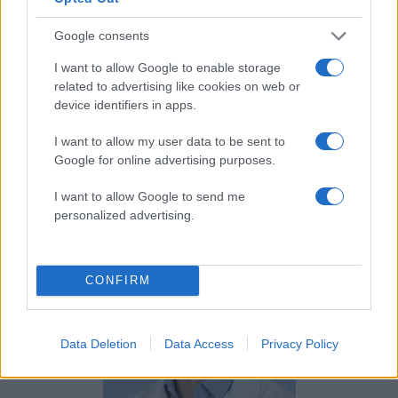
ανάμεσα στον ιατρό και την τεχνολογία, αλλά ένα
μοντέλο συνεργασίας: εργαλεία υποβοήθησης
Google consents
της ερμηνείας που μπορούν να επιταχύνουν τη
I want to allow Google to enable storage
διαγνωστική διαδικασία, να αυξήσουν τη
related to advertising like cookies on web or
διαγνωστική ακρίβεια και να υποστηρίξουν πιο
device identifiers in apps.
έγκαιρες και εξατομικευμένες θεραπευτικές
I want to allow my user data to be sent to
αποφάσεις, με σταθερό στόχο μια φροντίδα που
Google for online advertising purposes.
διατηρεί τον ασθενή στο επίκεντρο.
I want to allow Google to send me
personalized advertising.
CONFIRM
Data Deletion
Data Access
Privacy Policy