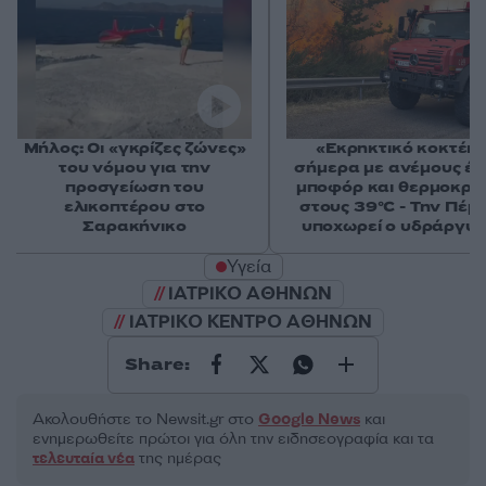
Μήλος: Οι «γκρίζες ζώνες»
«Εκρηκτικό κοκτέιλ
του νόμου για την
σήμερα με ανέμους έω
προσγείωση του
μποφόρ και θερμοκρα
ελικοπτέρου στο
στους 39°C - Την Πέμ
Σαρακήνικο
υποχωρεί ο υδράργυ
Υγεία
ΙΑΤΡΙΚΟ ΑΘΗΝΩΝ
ΙΑΤΡΙΚΟ ΚΕΝΤΡΟ ΑΘΗΝΩΝ
Share:
Ακολουθήστε το Νewsit.gr στο
Google News
και
ενημερωθείτε πρώτοι για όλη την ειδησεογραφία και τα
τελευταία νέα
της ημέρας