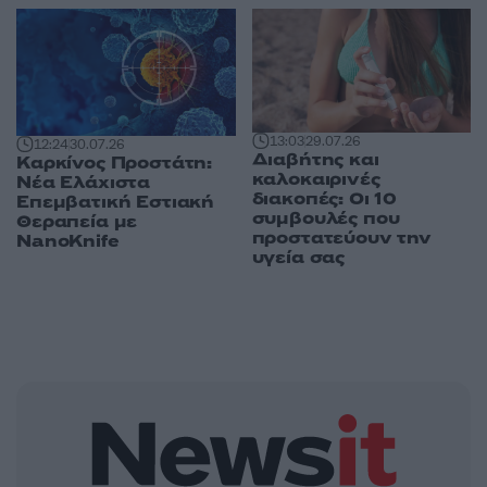
13:03
29.07.26
12:24
30.07.26
Διαβήτης και
Καρκίνος Προστάτη:
καλοκαιρινές
Νέα Ελάχιστα
διακοπές: Οι 10
Επεμβατική Εστιακή
συμβουλές που
Θεραπεία με
προστατεύουν την
NanoKnife
υγεία σας