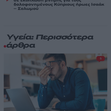
σε εκδήλωση μνήμης για τους
δολοφονημένους Κύπριους ήρωες Ισαάκ
– Σολωμού
Υγεία: Περισσότερα
άρθρα
5