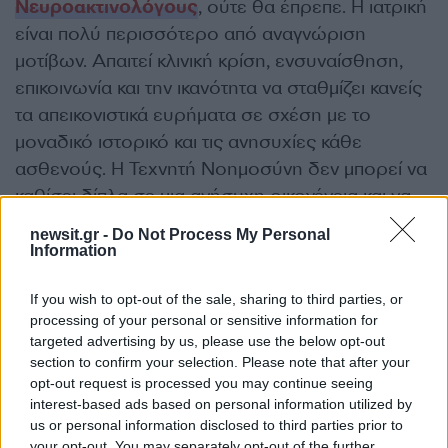
Νευροακτινολόγους
, ούτε θα έπρεπε. Η ιατρική
είναι πολύ περισσότερο από αναγνώριση
μοτίβων. Απαιτεί κλινική κρίση, ενσυναίσθηση,
επικοινωνία και την ικανότητα να σταθμίζει κανείς
τα απεικονιστικά ευρήματα σε σχέση με το
μοναδικό ιστορικό και τις ανησυχίες κάθε
ασθενούς. Η Τεχνητή Νοημοσύνη δεν μπορεί να
καθίσει δίπλα σε μια ανήσυχη οικογένεια και να
εξηγήσει τι σημαίνει μια εξέταση. Δεν μπορεί να
newsit.gr -
Do Not Process My Personal
αισθανθεί πότε ένας ασθενής χρειάζεται
Information
καθησυχασμό αντί για δεδομένα.
If you wish to opt-out of the sale, sharing to third parties, or
processing of your personal or sensitive information for
Αυτό που κάνει η Τεχνητή Νοημοσύνη είναι να
targeted advertising by us, please use the below opt-out
ενισχύει τις δυνατότητες του ακτινολόγου,
section to confirm your selection. Please note that after your
opt-out request is processed you may continue seeing
αναλαμβάνοντας επαναλαμβανόμενες μετρήσεις,
interest-based ads based on personal information utilized by
εφιστώντας την προσοχή σε λεπτομέρειες που
us or personal information disclosed to third parties prior to
εύκολα παραβλέπονται, και απελευθερώνοντας
your opt-out. You may separately opt-out of the further