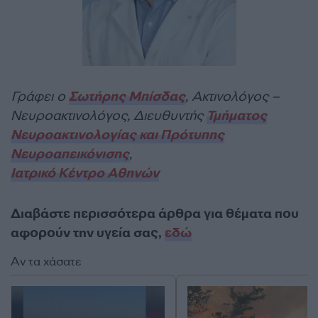
Γράφει ο
Σωτήρης Μπίσδας
, Ακτινολόγος –
Νευροακτινολόγος, Διευθυντής
Τμήματος
Νευροακτινολογίας και Πρότυπης
Νευροαπεικόνισης
,
Ιατρικό Κέντρο Αθηνών
Διαβάστε περισσότερα άρθρα για θέματα που
αφορούν την υγεία σας,
εδώ
Αν τα χάσατε