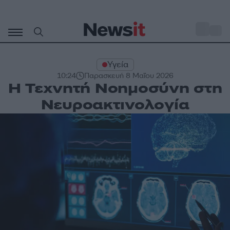
Μετάβαση
σε
o
27
περιεχόμενο
Υγεία
10:24
Παρασκευή 8 Μαΐου 2026
Η Τεχνητή Νοημοσύνη στη
Νευροακτινολογία