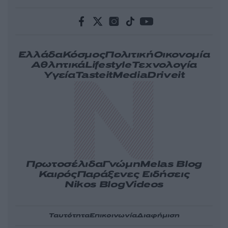
Ελλάδα
Κόσμος
Πολιτική
Οικονομία
Αθλητικά
Lifestyle
Τεχνολογία
Υγεία
Tasteit
Media
Driveit
Πρωτοσέλιδα
Γνώμη
Melas Blog
Καιρός
Παράξενες Ειδήσεις
Nikos Blog
Videos
Ταυτότητα
Επικοινωνία
Διαφήμιση