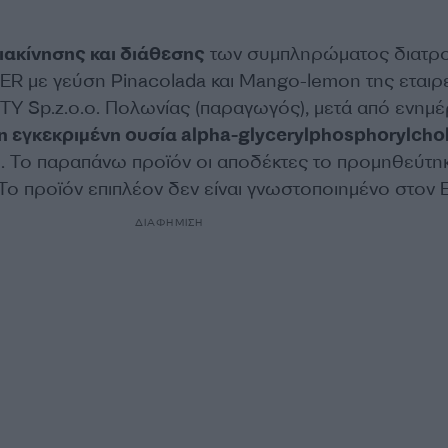
ακίνησης και διάθεσης
των συμπληρώματος διατρ
 με γεύση Pinacolada και Mango-lemon της εταιρ
Y Sp.z.o.o. Πολωνίας (παραγωγός), μετά από ενημ
η εγκεκριμένη ουσία alpha-glycerylphosphorylcho
)
. Το παραπάνω προϊόν οι αποδέκτες το προμηθεύτη
 Το προϊόν επιπλέον δεν είναι γνωστοποιημένο στον
ΔΙΑΦΗΜΙΣΗ