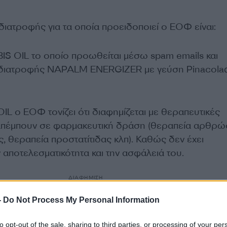
ιατροφής για τα οποία προειδοποιεί ο ΕΟΦ είναι:
S OIL το οποίο προωθείται μέσω spam emails και
διατροφής NAPALM ENERGIZER με γεύση Pinacolad
L ο ΕΟΦ τονίζει ότι διαφημίζεται με θεραπευτικές
ραπέμπουν σε φαρμακευτική δράση (θεραπεία αρθρώ
, θεραπεία προστατίτιδας κλπ). Καθώς δεν έχει
ν αποτελεσματικότητα και την ασφάλειά του.
ΔΙΑΦΗΜΙΣΗ
-
Do Not Process My Personal Information
to opt-out of the sale, sharing to third parties, or processing of your per