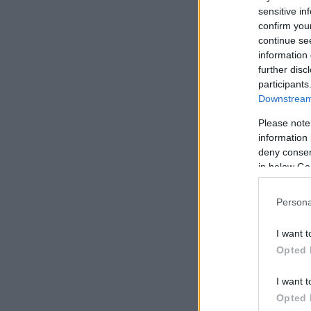
sensitive in
confirm you
continue se
information 
further disc
participants
Downstream 
Please note
information 
deny consent
in below Go
Persona
I want t
Opted 
I want t
Opted 