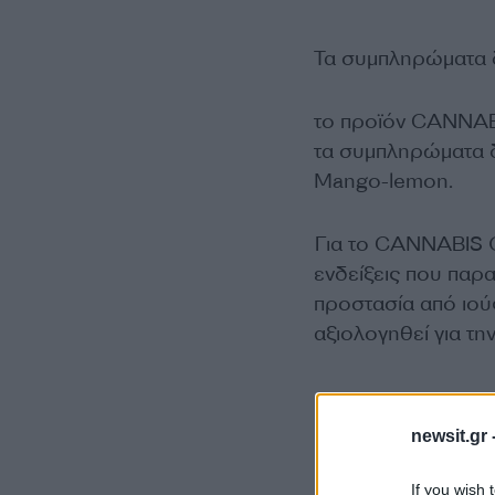
Τα συμπληρώματα δ
το προϊόν CANNABI
τα συμπληρώματα 
Mango-lemon.
Για το CANNABIS OI
ενδείξεις που πα
προστασία από ιούς
αξιολογηθεί για τη
newsit.gr 
If you wish 