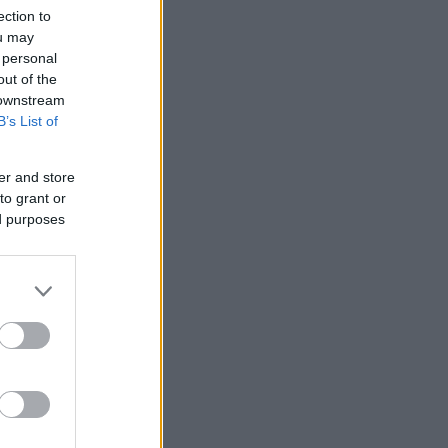
ection to
ou may
 personal
out of the
 downstream
B’s List of
er and store
to grant or
ed purposes