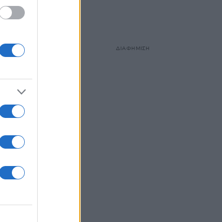
ΔΙΑΦΗΜΙΣΗ
o-
θεσής
S OIL
ούς
ξεις