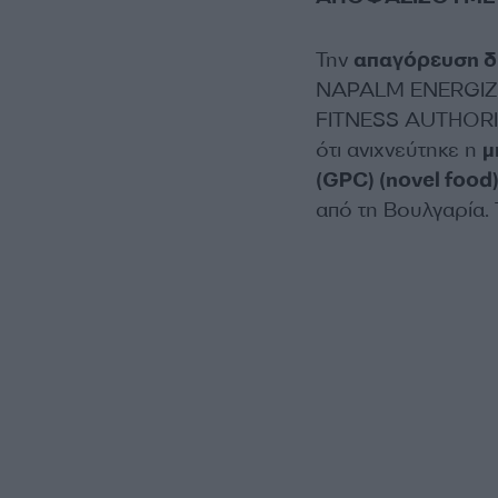
Την
απαγόρευση δι
NAPALM ENERGIZER
FITNESS AUTHORIT
ότι ανιχνεύτηκε η
μ
(GPC) (novel food
από τη Βουλγαρία.