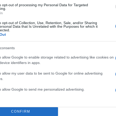
to opt-out of processing my Personal Data for Targeted
ing.
In
o opt-out of Collection, Use, Retention, Sale, and/or Sharing
ersonal Data that Is Unrelated with the Purposes for which it
α NAPALM ENERGIZER με γεύση Pinacolada και Mang
lected.
Out
άσισε την απαγόρευση της διακίνησης και της διά
ηκε μη εγκεκριμένη ουσία.
consents
 ΕΟΦ για το CANNABIS OIL
o allow Google to enable storage related to advertising like cookies on
evice identifiers in apps.
αποδέκτης αναφορών σχετικά με το προϊόν CANNABI
o allow my user data to be sent to Google for online advertising
s.
αι μέσω ιστοσελίδων που κοινοποιούνται στους
 ηλεκτρονικών μηνυμάτων που απευθύνονται σε αυτ
to allow Google to send me personalized advertising.
ί ότι το ανωτέρω προϊόν που προωθείται ως
CONFIRM
ροφής,
προβαλλόμενο όμως με θεραπευτικές ενδεί