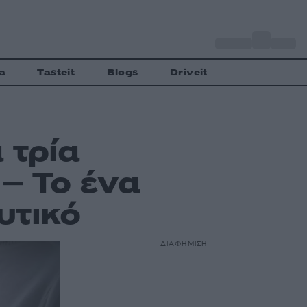
o
Αθήνα
30
C
a
Tasteit
Blogs
Driveit
 τρία
– Το ένα
υτικό
ΔΙΑΦΗΜΙΣΗ