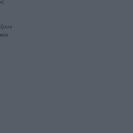
ως
άζουν
 καν