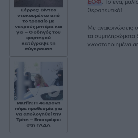
ΕΟΦ
. Το ένα, μάλ
θεραπευτικό!
Σέρρες: Βίντεο
ντοκουμέντο από
το τροχαίο με
νεκρούς μητέρα και
Με ανακοινώσεις τ
γιο – Ο οδηγός του
τα συμπληρώματα δι
φορτηγού
κατέγραψε τη
γνωστοποιημένα απ
σύγκρουση
Marfin: Η 46χρονη
πήρε προθεσμία για
να απολογηθεί την
Τρίτη – Επιστρέφει
στη ΓΑΔΑ