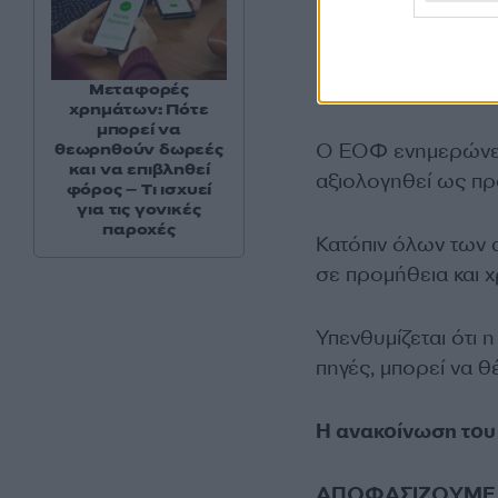
που παραπέμπουν 
προστασία από ιούς
έγκριση του ΕΟΦ.
Μεταφορές
χρημάτων: Πότε
μπορεί να
Ο ΕΟΦ ενημερώνει τ
θεωρηθούν δωρεές
και να επιβληθεί
αξιολογηθεί ως προ
φόρος – Τι ισχυεί
για τις γονικές
παροχές
Κατόπιν όλων των 
σε προμήθεια και 
Υπενθυμίζεται ότι 
πηγές, μπορεί να θ
Η ανακοίνωση το
ΑΠΟΦΑΣΙΖΟΥΜΕ