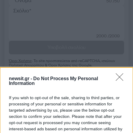
50 /50
2000 /2000
Υποβολή σχολίου
Όροι Χρήσης
. Το site προστατεύεται από reCAPTCHA, ισχύουν
Πολιτική Απορρήτου
&
Όροι Χρήσης
της Google.
Υγεία
newsit.gr -
Do Not Process My Personal
ΕΡΕΥΝΑ
ΚΟΥΝΟΥΠΙ
ΚΟΥΝΟΥΠΙΑ
Information
ΜΕΛΕΤΗ
If you wish to opt-out of the sale, sharing to third parties, or
Share:
processing of your personal or sensitive information for
targeted advertising by us, please use the below opt-out
section to confirm your selection. Please note that after your
Ακολουθήστε το Νewsit.gr στο
Google News
και
ενημερωθείτε πρώτοι για όλη την ειδησεογραφία και τα
opt-out request is processed you may continue seeing
τελευταία νέα
της ημέρας
interest-based ads based on personal information utilized by