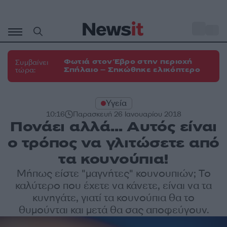
Μετάβαση
σε
o
33
περιεχόμενο
Φωτιά στον Έβρο στην περιοχή
Συμβαίνει
Σπήλαιο – Σηκώθηκε ελικόπτερο
τώρα:
Υγεία
10:16
Παρασκευή 26 Ιανουαρίου 2018
Πονάει αλλά… Αυτός είναι
ο τρόπος να γλιτώσετε από
τα κουνούπια!
Μήπως είστε "μαγνήτες" κουνουπιών; Το
καλύτερο που έχετε να κάνετε, είναι να τα
κυνηγάτε, γιατί τα κουνούπια θα το
θυμούνται και μετά θα σας αποφεύγουν.