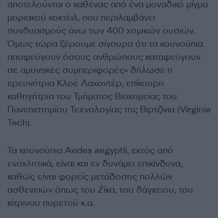
αποτελούνται ο καθένας από ένα μοναδικό μίγμα
μοριακού κοκτέιλ, που περιλαμβάνει
συνδυασμούς άνω των 400 χημικών ουσιών.
Όμως τώρα ξέρουμε σίγουρα ότι τα κουνούπια
αποφεύγουν όσους ανθρώπους καταφεύγουν
σε αμυντικές συμπεριφορές» δήλωσε η
ερευνήτρια Κλοέ Λαχοντέρ, επίκουρη
καθηγήτρια του Τμήματος Βιοχημείας του
Πανεπιστημίου Τεχνολογίας της Βιρτζίνια (Virginia
Tech).
Τα κουνούπια Aedes aegyptii, εκτός από
ενοχλητικά, είναι και εν δυνάμει επικίνδυνα,
καθώς είναι φορείς μετάδοσης πολλών
ασθενειών όπως του Ζίκα, του δάγκειου, του
κίτρινου πυρετού κ.α.