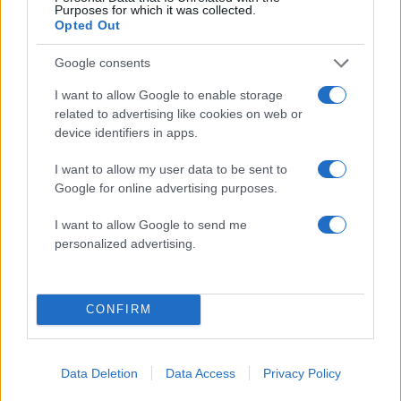
5
«Φιάσκο» στη Μαδέιρα με το γάμο του
Purposes for which it was collected.
Κριστιάνο Ρονάλντο: Χιλιάδες άνθρωποι
Opted Out
πήγαν σε λάθος εκκλησία και προκάλεσαν
το γέλιο στον Πορτογάλο
Google consents
I want to allow Google to enable storage
Πιο σχολιασμένα
related to advertising like cookies on web or
device identifiers in apps.
Βγήκαν ξανά τα μαχαίρια στην Ελπίδα
98
για τη Δημοκρατία: «Καρυστιανού,
I want to allow my user data to be sent to
Γρατσία και Γαλανός μετέτρεψαν το
Google for online advertising purposes.
κίνημα σε φοβικό αρχηγικό κόμμα»
I want to allow Google to send me
Στην Κρήτη ο Κυριάκος Μητσοτάκης,
95
συνεχίζει τις ολιγοήμερες διακοπές του –
personalized advertising.
Πού βρέθηκε το Σάββατο
Απίστευτο κι όμως αληθινό -
90
Aναστέλλονται τα τακτικά ραντεβού του
CONFIRM
αγγειοχειρουργού του νοσοκομείου
Χανίων επειδή κλάπηκε το μηχανάκι του
γιατρού
Data Deletion
Data Access
Privacy Policy
Το οικονομικό πρόγραμμα της ΕΛΑΣ που
85
θα παρουσιάσει ο Αλέξης Τσίπρας στη