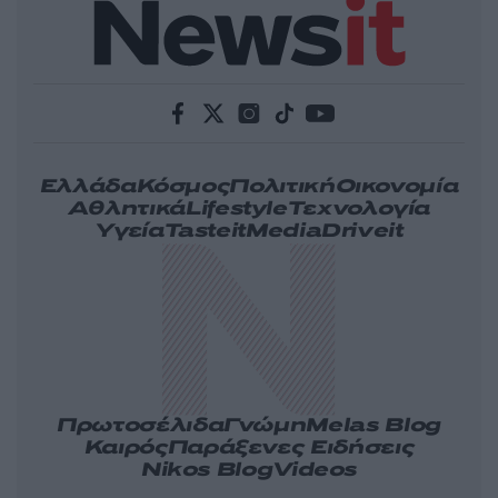
Ελλάδα
Κόσμος
Πολιτική
Οικονομία
Αθλητικά
Lifestyle
Τεχνολογία
Υγεία
Tasteit
Media
Driveit
Πρωτοσέλιδα
Γνώμη
Melas Blog
Καιρός
Παράξενες Ειδήσεις
Nikos Blog
Videos