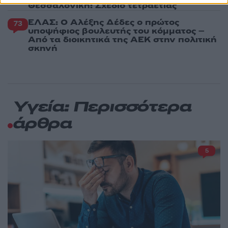
Θεσσαλονίκη: Σχέδιο τετραετίας
ΕΛΑΣ: Ο Αλέξης Δέδες ο πρώτος
73
υποψήφιος βουλευτής του κόμματος –
Από τα διοικητικά της ΑΕΚ στην πολιτική
σκηνή
Υγεία: Περισσότερα
άρθρα
5