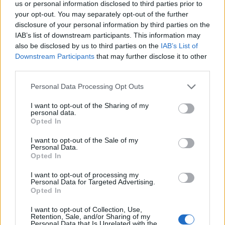
us or personal information disclosed to third parties prior to
your opt-out. You may separately opt-out of the further
disclosure of your personal information by third parties on the
IAB’s list of downstream participants. This information may
also be disclosed by us to third parties on the
IAB’s List of
Πιο δημοφιλή
Downstream Participants
that may further disclose it to other
third parties.
1
Κωνσταντίνος Αργυρός και Αλεξάνδρα
Please note that this website/app uses one or more Google
Νίκα κάνουν διακοπές με πολυτελές γιοτ
Personal Data Processing Opt Outs
με τα δύο παιδιά τους
services and may gather and store information including but
not limited to your visit or usage behaviour. You may click to
I want to opt-out of the Sharing of my
2
Ελίζαμπεθ Ελέτσι και Νεκτάριος Λεμονίδης
personal data.
grant or deny consent to Google and its third-party tags to
πήγαν στον Άγιο Νεκτάριο Βούλας για να
Opted In
use your data for below specified purposes in below Google
πάρουν την ευχή για τον γιο τους
consent section.
I want to opt-out of the Sale of my
3
Ηφαίστειο Σαντορίνης: Ένας 15χρονος που
Personal Data.
δεν πρόλαβε να ξεφύγει από το τσουνάμι
Opted In
μπορεί να αλλάξει τη χρονολογία της
προϊστορικής έκρηξης
I want to opt-out of processing my
Personal Data for Targeted Advertising.
4
Παρκαδόρος στο Ελαφονήσι συνελήφθη
Opted In
για έβδομη φορά - Τον «τσάκωσαν»
αστυνομικοί που προσποιήθηκαν τους
I want to opt-out of Collection, Use,
τουρίστες
Retention, Sale, and/or Sharing of my
Personal Data that Is Unrelated with the