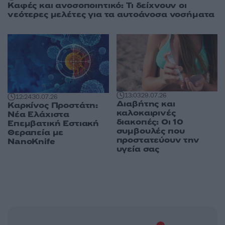
Καφές και ανοσοποιητικό: Τι δείχνουν οι
νεότερες μελέτες για τα αυτοάνοσα νοσήματα
13:03
29.07.26
12:24
30.07.26
Διαβήτης και
Καρκίνος Προστάτη:
καλοκαιρινές
Νέα Ελάχιστα
διακοπές: Οι 10
Επεμβατική Εστιακή
συμβουλές που
Θεραπεία με
προστατεύουν την
NanoKnife
υγεία σας