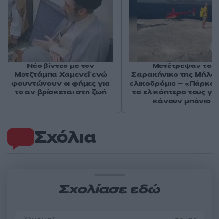
Νέο βίντεο με τον
Μετέτρεψαν το
Μοτζτάμπα Χαμενεΐ ενώ
Σαρακήνικο της Μήλου
φουντώνουν οι φήμες για
ελικοδρόμιο – «Πάρκα
το αν βρίσκεται στη ζωή
το ελικόπτερο τους γι
κάνουν μπάνιο
Σχόλια
Σχολίασε εδώ