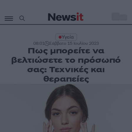
Μετάβαση
σε
o
33
περιεχόμενο
Υγεία
08:01
Σάββατο 15 Ιουλίου 2023
Πως μπορείτε να
βελτιώσετε το πρόσωπό
σας: Τεχνικές και
θεραπείες