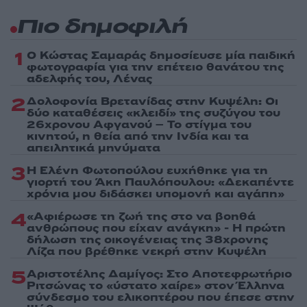
Πιο δημοφιλή
1
Ο Κώστας Σαμαράς δημοσίευσε μία παιδική
φωτογραφία για την επέτειο θανάτου της
αδελφής του, Λένας
2
Δολοφονία Βρετανίδας στην Κυψέλη: Οι
δύο καταθέσεις «κλειδί» της συζύγου του
26χρονου Αφγανού – Το στίγμα του
κινητού, η θεία από την Ινδία και τα
απειλητικά μηνύματα
3
Η Ελένη Φωτοπούλου ευχήθηκε για τη
γιορτή του Άκη Παυλόπουλου: «Δεκαπέντε
χρόνια μου διδάσκει υπομονή και αγάπη»
4
«Αφιέρωσε τη ζωή της στο να βοηθά
ανθρώπους που είχαν ανάγκη» - Η πρώτη
δήλωση της οικογένειας της 38χρονης
Λίζα που βρέθηκε νεκρή στην Κυψέλη
5
Αριστοτέλης Δαμίγος: Στο Αποτεφρωτήριο
Ριτσώνας το «ύστατο χαίρε» στον Έλληνα
σύνδεσμο του ελικοπτέρου που έπεσε στην