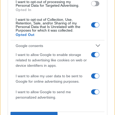
I want to opt-out of processing my
Personal Data for Targeted Advertising.
Opted In
Όγκος και περίγραμμα στα χείλη
I want to opt-out of Collection, Use,
Retention, Sale, and/or Sharing of my
Personal Data that Is Unrelated with the
Τα χείλη πολλές φορές είναι από τη φύση τους
Purposes for which it was collected.
λεπτά ή ασύμμετρα, ενώ σε κάποιες περιπτώσεις,
Opted Out
το περίγραμμα δεν είναι σαφές και έντονο.
Google consents
Ακόμα, όμως, και όταν δεν υπάρχουν αυτά τα
I want to allow Google to enable storage
χαρακτηριστικά από τη νεανική ηλικία, με την
related to advertising like cookies on web or
πάροδο του χρόνου τα χείλη χάνουν τον όγκο
device identifiers in apps.
τους. Όλα αυτά τα αισθητικά μικροπροβλήματα
I want to allow my user data to be sent to
μπορούν να διορθωθούν με την έγχυση
Google for online advertising purposes.
υαλουρονικού οξέος. Η θεραπεία διαρκεί έως 5
λεπτά και η επιστροφή στις καθημερινές
I want to allow Google to send me
δραστηριότητες είναι άμεση. Τα αποτελέσματα
personalized advertising.
μπορεί να διαρκέσουν
από 8 έως και πάνω από
12 μήνες
, ανάλογα με το περιστατικό. Τα ίδια