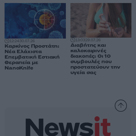
13:03
29.07.26
12:24
30.07.26
Διαβήτης και
Καρκίνος Προστάτη:
καλοκαιρινές
Νέα Ελάχιστα
διακοπές: Οι 10
Επεμβατική Εστιακή
συμβουλές που
Θεραπεία με
προστατεύουν την
NanoKnife
υγεία σας