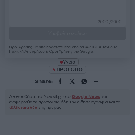
2000 /2000
Υποβολή σχολίου
Όροι Χρήσης
. Το site προστατεύεται από reCAPTCHA, ισχύουν
Πολιτική Απορρήτου
&
Όροι Χρήσης
της Google.
Υγεία
ΠΡΟΣΩΠΟ
Share:
Ακολουθήστε το Νewsit.gr στο
Google News
και
ενημερωθείτε πρώτοι για όλη την ειδησεογραφία και τα
τελευταία νέα
της ημέρας