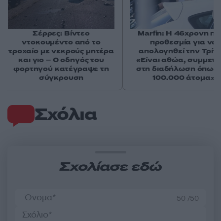
Σέρρες: Βίντεο
Marfin: Η 46χρονη πή
ντοκουμέντο από το
προθεσμία για να
τροχαίο με νεκρούς μητέρα
απολογηθεί την Τρίτη
και γιο – Ο οδηγός του
«Είναι αθώα, συμμετε
φορτηγού κατέγραψε τη
στη διαδήλωση όπως 
σύγκρουση
100.000 άτομα»
Σχόλια
Σχολίασε εδώ
50 /50