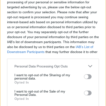
processing of your personal or sensitive information for
targeted advertising by us, please use the below opt-out
Λακκάκια στα μάγουλα
section to confirm your selection. Please note that after your
opt-out request is processed you may continue seeing
interest-based ads based on personal information utilized by
«Στις «φουσκωτές» παρειές (μάγουλα) μπορούν
us or personal information disclosed to third parties prior to
να δημιουργηθούν «λακκάκια» με μικροεπέμβαση
your opt-out. You may separately opt-out of the further
disclosure of your personal information by third parties on the
μέσω της εσωτερικής επιφάνειάς τους. Με
IAB’s list of downstream participants. This information may
τοπική αναισθησία στο βλεννογόνο, αφαιρείται
also be disclosed by us to third parties on the
IAB’s List of
μικρή ποσότητα λίπους και δημιουργούνται τα
Downstream Participants
that may further disclose it to other
“λακκάκια” και προσδίδοντας στο πρόσωπο
third parties.
“γωνίες”. Η αφαίρεση γίνεται μέσω μίας τομής
Please note that this website/app uses one or more Google
Personal Data Processing Opt Outs
χιλιοστών και τοποθετούνται 1-2 μικρά ράμματα.
services and may gather and store information including but
not limited to your visit or usage behaviour. You may click to
I want to opt-out of the Sharing of my
Η επέμβαση διαρκεί έως μισή ώρα, τα ράμματα
personal data.
grant or deny consent to Google and its third-party tags to
είναι απορροφήσιμα και πέφτουν μόνα τους
Opted In
use your data for below specified purposes in below Google
μέσα σε 2-3 24ωρα. Η επιστροφή στις
consent section.
I want to opt-out of the Sale of my
Personal Data.
δραστηριότητες είναι άμεση και το αποτέλεσμα
Opted In
είναι μόνιμο», εξηγεί η δρ Σεφέρη-Δανιήλ.