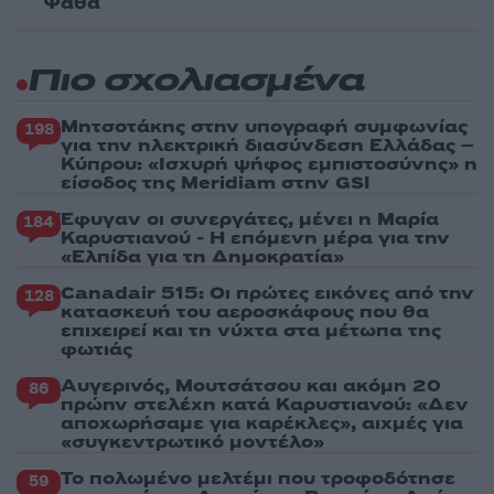
Ψάθα
Πιο σχολιασμένα
Μητσοτάκης στην υπογραφή συμφωνίας
198
για την ηλεκτρική διασύνδεση Ελλάδας –
Κύπρου: «Ισχυρή ψήφος εμπιστοσύνης» η
είσοδος της Meridiam στην GSI
Έφυγαν οι συνεργάτες, μένει η Μαρία
184
Καρυστιανού - Η επόμενη μέρα για την
«Ελπίδα για τη Δημοκρατία»
Canadair 515: Οι πρώτες εικόνες από την
128
κατασκευή του αεροσκάφους που θα
επιχειρεί και τη νύχτα στα μέτωπα της
φωτιάς
Αυγερινός, Μουτσάτσου και ακόμη 20
86
πρώην στελέχη κατά Καρυστιανού: «Δεν
αποχωρήσαμε για καρέκλες», αιχμές για
«συγκεντρωτικό μοντέλο»
Το πολωμένο μελτέμι που τροφοδότησε
59