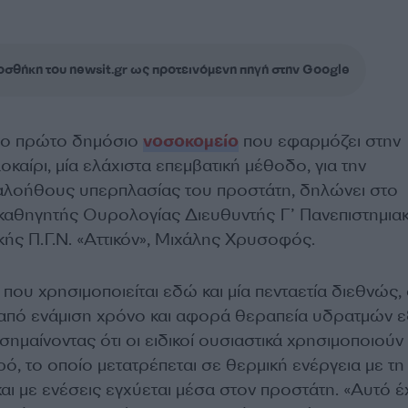
σθήκη του newsit.gr ως προτεινόμενη πηγή στην Google
ι το πρώτο δημόσιο
νοσοκομείο
που εφαρμόζει στην
οκαίρι, μία ελάχιστα επεμβατική μέθοδο, για την
καλοήθους υπερπλασίας του προστάτη, δηλώνει στο
καθηγητής Ουρολογίας Διευθυντής Γ’ Πανεπιστημια
ής Π.Γ.Ν. «Αττικόν», Μιχάλης Χρυσοφός.
ου χρησιμοποιείται εδώ και μία πενταετία διεθνώς,
από ενάμιση χρόνο και αφορά θεραπεία υδρατμών ε
σημαίνοντας ότι οι ειδικοί ουσιαστικά χρησιμοποιούν
, το οποίο μετατρέπεται σε θερμική ενέργεια με τη
ι με ενέσεις εγχύεται μέσα στον προστάτη. «Αυτό έ