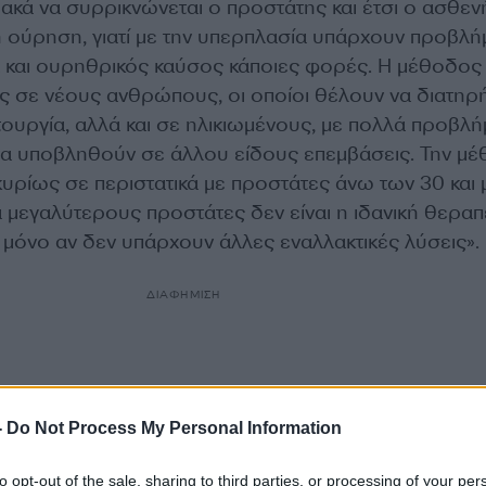
ακά να συρρικνώνεται ο προστάτης και έτσι ο ασθεν
η ούρηση, γιατί με την υπερπλασία υπάρχουν προβλή
 και ουρηθρικός καύσος κάποιες φορές. Η μέθοδος
ς σε νέους ανθρώπους, οι οποίοι θέλουν να διατη
ιτουργία, αλλά και σε ηλικιωμένους, με πολλά προβλή
α υποβληθούν σε άλλου είδους επεμβάσεις. Την μ
υρίως σε περιστατικά με προστάτες άνω των 30 και 
 μεγαλύτερους προστάτες δεν είναι η ιδανική θεραπε
μόνο αν δεν υπάρχουν άλλες εναλλακτικές λύσεις».
ΔΙΑΦΗΜΙΣΗ
-
Do Not Process My Personal Information
to opt-out of the sale, sharing to third parties, or processing of your per