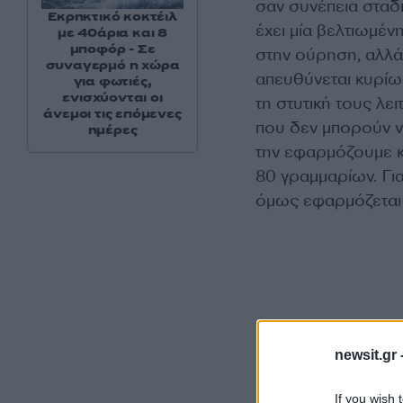
σαν συνέπεια σταδι
Εκρηκτικό κοκτέιλ
έχει μία βελτιωμέν
με 40άρια και 8
μποφόρ - Σε
στην ούρηση, αλλά
συναγερμό η χώρα
απευθύνεται κυρίω
για φωτιές,
ενισχύονται οι
τη στυτική τους λε
άνεμοι τις επόμενες
που δεν μπορούν ν
ημέρες
την εφαρμόζουμε κ
80 γραμμαρίων. Για
όμως εφαρμόζεται 
newsit.gr 
If you wish 