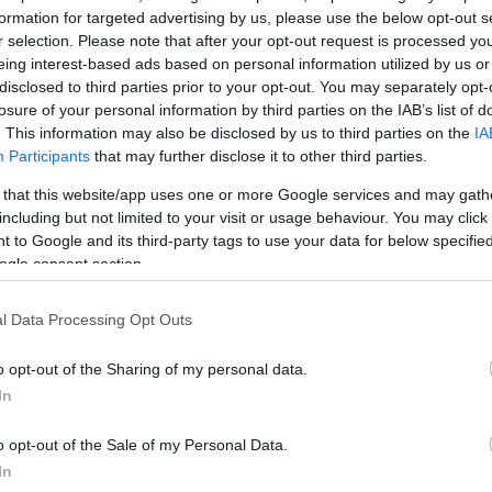
formation for targeted advertising by us, please use the below opt-out s
r selection. Please note that after your opt-out request is processed y
eing interest-based ads based on personal information utilized by us or
disclosed to third parties prior to your opt-out. You may separately opt-
losure of your personal information by third parties on the IAB’s list of
. This information may also be disclosed by us to third parties on the
IA
γραμμάρια προστάτη απαιτείται μία μ
Participants
that may further disclose it to other third parties.
 that this website/app uses one or more Google services and may gath
including but not limited to your visit or usage behaviour. You may click 
 to Google and its third-party tags to use your data for below specifi
η σύμφωνα με τον καθηγητή, γίνεται είτε με τοπική, ε
ogle consent section.
 «Η κάθε ένεση διαρκεί 9 δευτερόλεπτα, και ανάλογα 
τη μπορεί να χρειαστεί από 2-3 ίσως και 4 ενέσεις 
l Data Processing Opt Outs
χρόνος διάρκειας είναι ελάχιστος, γι’ αυτό γίνεται κ
ώπους. Οι ασθενείς όμως θα πρέπει να γνωρίζουν 
o opt-out of the Sharing of my personal data.
In
υν στο νοσοκομείο μόνο μία μέρα, στο σπίτι τους θα
άθε 10 γραμμάρια προστάτη θέλουν και μία μέρα
o opt-out of the Sale of my Personal Data.
ότε υπολογίζουμε ότι ένας ασθενής με 50-60-70
In
η θα κρατήσει τον καθετήρα για μία εβδομάδα».