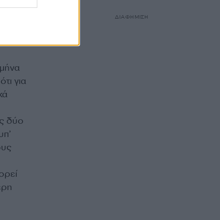
 μία
ν που
ΔΙΑΦΗΜΙΣΗ
γοι
γος
 μήνα
ότι για
κά
ες δύο
υπ’
ους
ορεί
ερη