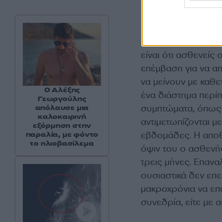
εν λόγω μεθόδου; «
μελέτη που έχει γί
ήταν ικανοποιημέν
που ένα μικρό ποσ
είναι ότι ασθενείς 
επέμβαση για να απ
να μείνουν με καθε
Ο Αλέξης
ένα διάστημα περί
Γεωργούλης
συμπτώματα, όπως 
απόλαυσε μια
καλοκαιρινή
αντιμετωπίζονται 
εξόρμηση στην
εβδομάδες. Η αποθε
παραλία, με φόντο
το ηλιοβασίλεμα
όψιν του ο ασθενή
τρεις μήνες. Επανα
ουσιαστικά δεν επ
μακροχρόνια να επα
συνεδρία, είτε με α