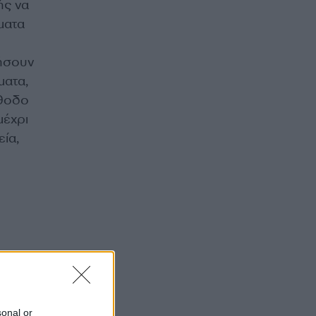
ής να
ματα
ρήσουν
ματα,
έθοδο
μέχρι
ία,
sonal or