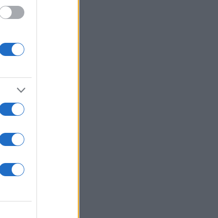
έει ο
ναι
ής
ις
νείς
ιας) ή
α τα
τρες
ς της