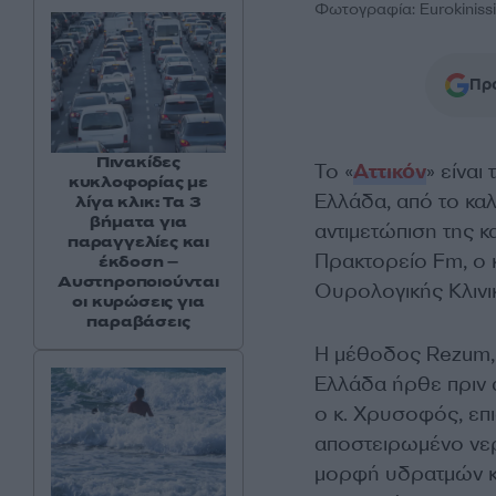
Φωτογραφία: Eurokinissi
Προ
Πινακίδες
Το «
Αττικόν
» είνα
κυκλοφορίας με
Ελλάδα, από το καλ
λίγα κλικ: Τα 3
βήματα για
αντιμετώπιση της 
παραγγελίες και
Πρακτορείο Fm, ο 
έκδοση –
Αυστηροποιούνται
Ουρολογικής Κλινικ
οι κυρώσεις για
παραβάσεις
Η μέθοδος Rezum, π
Ελλάδα ήρθε πριν 
ο κ. Χρυσοφός, επι
αποστειρωμένο νερό
μορφή υδρατμών κα