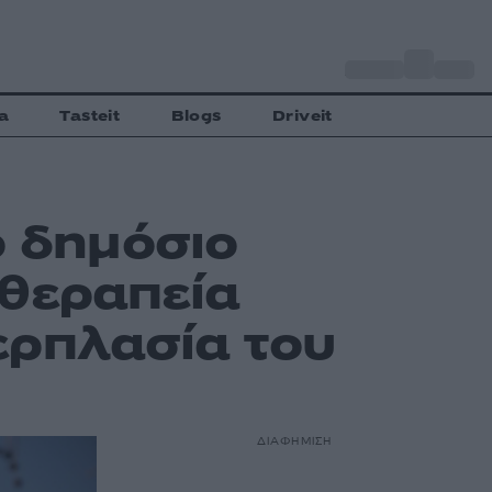
o
Αθήνα
30
C
a
Tasteit
Blogs
Driveit
ο δημόσιο
 θεραπεία
ερπλασία του
ΔΙΑΦΗΜΙΣΗ