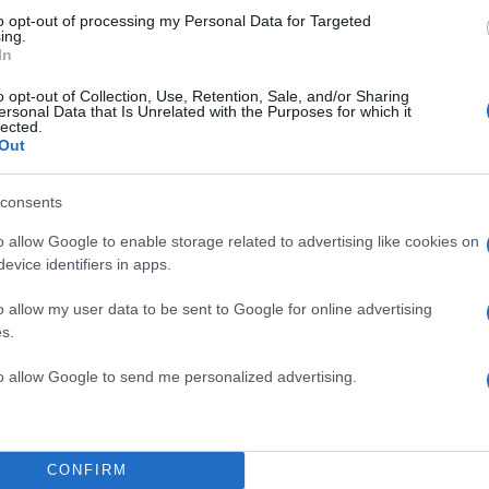
to opt-out of processing my Personal Data for Targeted
ing.
In
ν κλασσική προστατεκτομή, τα πλεονεκτήματα όπως λ
 ότι δεν υπάρχει απώλεια αίματος, δεν επηρεάζεται η
o opt-out of Collection, Use, Retention, Sale, and/or Sharing
ersonal Data that Is Unrelated with the Purposes for which it
εμβατικός χρόνος είναι πολύ μικρός, η αναισθησία εί
lected.
κή, δεν απαιτείται πολυήμερη νοσηλεία και ο ασθεν
Out
στις καθημερινές του δραστηριότητες. Όσον αφορά τ
consents
θηγητής Ουρολογίας αναφέρει ότι υπάρχουν σε ασθε
τεχνητό σφικτήρα (σσ συσκευή αντιμετώπισης ακράτε
o allow Google to enable storage related to advertising like cookies on
πίσης καλό είναι ασθενείς που παίρνουν αντιπηκτικά ν
evice identifiers in apps.
 ή δύο ημέρες.
o allow my user data to be sent to Google for online advertising
s.
ροστάτη πλήττει έναν στους δύο άν
to allow Google to send me personalized advertising.
των 60 ετών
ρώτα αποτελέσματα σε σχέση με τα ποσοστά επιτυχία
CONFIRM