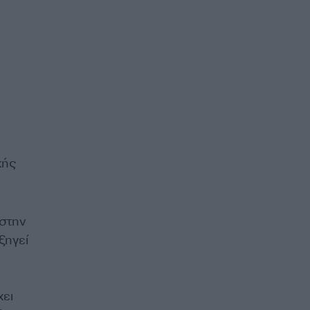
κής
 στην
ξηγεί
χει