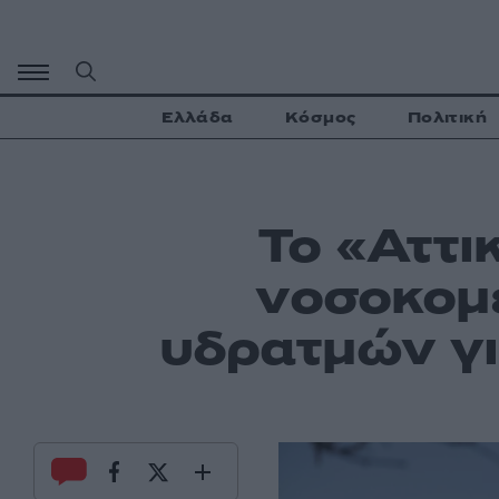
Μετάβαση
σε
περιεχόμενο
Ελλάδα
Κόσμος
Πολιτική
Το «Αττι
νοσοκομε
υδρατμών γι