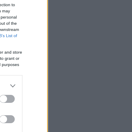
ection to
ou may
 personal
out of the
 downstream
B’s List of
έρα
er and store
to grant or
ed purposes
ίτε με
με το
στην
αι σε
το
 πάνε