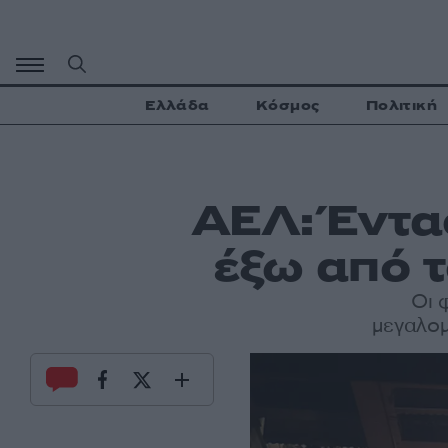
Μετάβαση
σε
περιεχόμενο
Ελλάδα
Κόσμος
Πολιτική
ΑΕΛ: Έντα
έξω από τ
Οι 
μεγαλομ