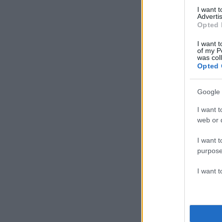
I want 
Advertis
Opted 
I want t
of my P
was col
Opted 
Google 
I want t
web or d
I want t
purpose
I want 