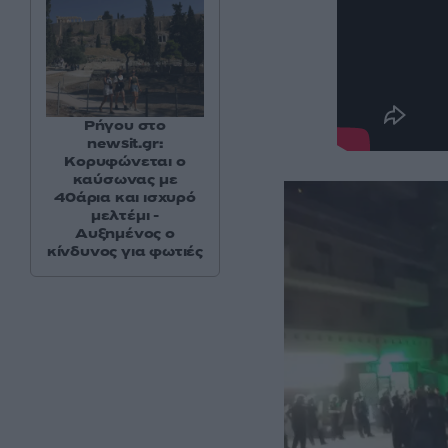
Ρήγου στο
newsit.gr:
Κορυφώνεται ο
καύσωνας με
40άρια και ισχυρό
μελτέμι -
Αυξημένος ο
κίνδυνος για φωτιές