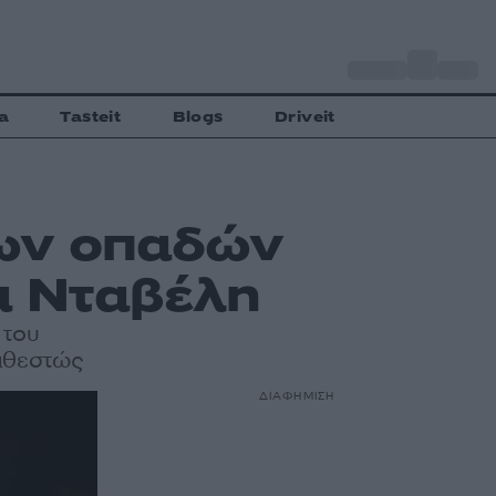
o
Αθήνα
35
C
a
Tasteit
Blogs
Driveit
των οπαδών
έα Νταβέλη
 του
καθεστώς
ΔΙΑΦΗΜΙΣΗ