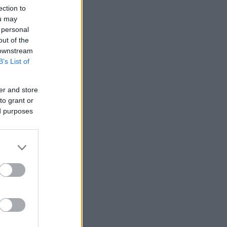
ection to
ou may
 personal
out of the
 downstream
B’s List of
er and store
to grant or
ed purposes