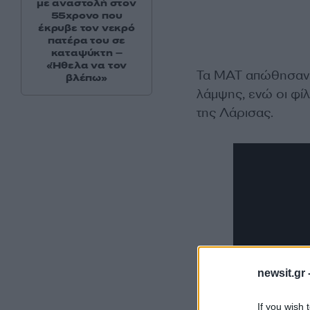
με αναστολή στον
55χρονο που
έκρυβε τον νεκρό
πατέρα του σε
καταψύκτη –
«Ήθελα να τον
Τα ΜΑΤ απώθησαν 
βλέπω»
λάμψης, ενώ οι φί
της Λάρισας.
newsit.gr 
If you wish 