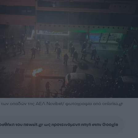
α των οπαδών της ΑΕΛ Novibet/ φωτογραφία από onlarisa.gr
σθήκη του newsit.gr ως προτεινόμενη πηγή στην Google