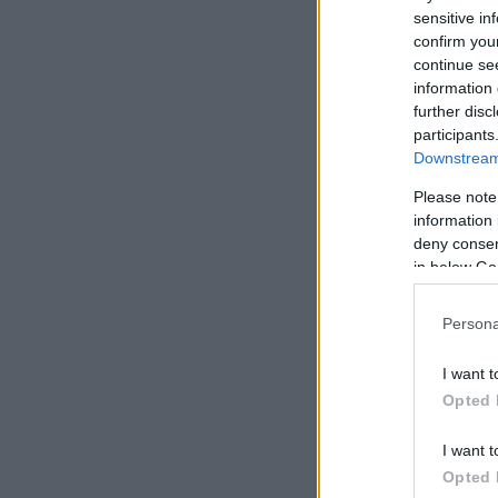
sensitive in
confirm you
continue se
information 
further disc
participants
Downstream 
Please note
information 
deny consent
in below Go
Persona
I want t
Opted 
I want t
Opted 