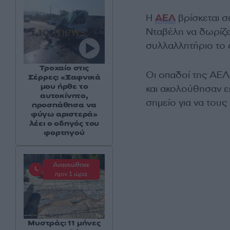
Η
ΑΕΛ
βρίσκεται σ
Νταβέλη να δωρίζει
συλλαλλητήριο το ο
Τροχαίο στις
Οι οπαδοί της ΑΕΛ
Σέρρες: «Ξαφνικά
μου ήρθε το
και ακολούθησαν ε
αυτοκίνητο,
σημείο για να του
προσπάθησα να
φύγω αριστερά»
λέει ο οδηγός του
φορτηγού
Ανανεώθηκε
πριν 1 ώρα
Μυστράς: 11 μήνες