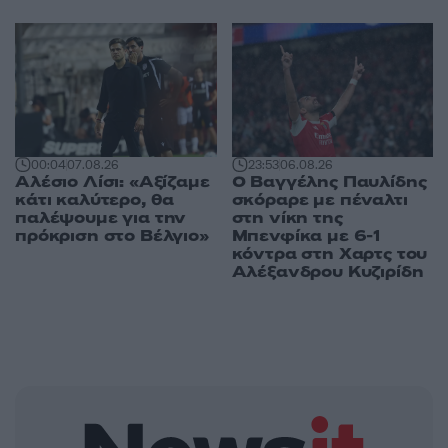
00:04
07.08.26
23:53
06.08.26
Αλέσιο Λίσι: «Αξίζαμε
Ο Βαγγέλης Παυλίδης
κάτι καλύτερο, θα
σκόραρε με πέναλτι
παλέψουμε για την
στη νίκη της
πρόκριση στο Βέλγιο»
Μπενφίκα με 6-1
κόντρα στη Χαρτς του
Αλέξανδρου Κυζιρίδη