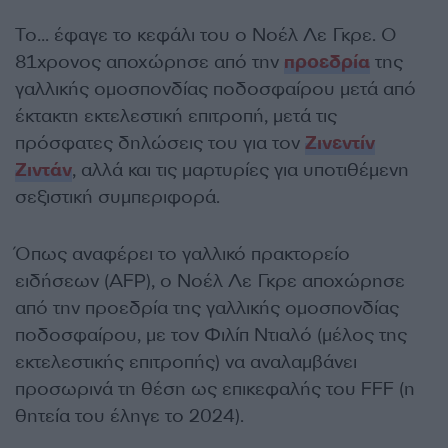
Το… έφαγε το κεφάλι του ο Νοέλ Λε Γκρε. Ο
81χρονος αποχώρησε από την
προεδρία
της
γαλλικής ομοσπονδίας ποδοσφαίρου μετά από
έκτακτη εκτελεστική επιτροπή, μετά τις
πρόσφατες δηλώσεις του για τον
Ζινεντίν
Ζιντάν
, αλλά και τις μαρτυρίες για υποτιθέμενη
σεξιστική συμπεριφορά.
Όπως αναφέρει το γαλλικό πρακτορείο
ειδήσεων (AFP), ο Νοέλ Λε Γκρε αποχώρησε
από την προεδρία της γαλλικής ομοσπονδίας
ποδοσφαίρου, με τον Φιλίπ Ντιαλό (μέλος της
εκτελεστικής επιτροπής) να αναλαμβάνει
προσωρινά τη θέση ως επικεφαλής του FFF (η
θητεία του έληγε το 2024).