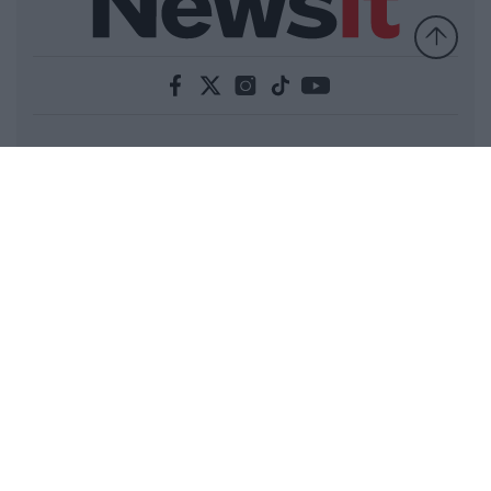
Ελλάδα
Κόσμος
Πολιτική
Οικονομία
Αθλητικά
Lifestyle
Τεχνολογία
Υγεία
Tasteit
Media
Driveit
Πρωτοσέλιδα
Γνώμη
Melas Blog
Καιρός
Παράξενες Ειδήσεις
Nikos Blog
Videos