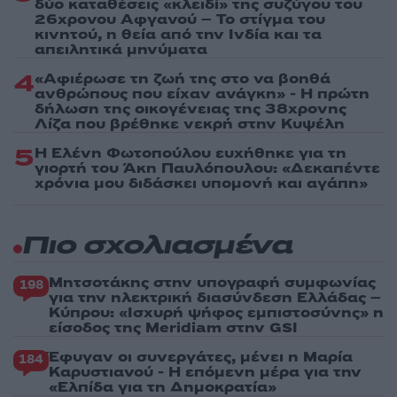
δύο καταθέσεις «κλειδί» της συζύγου του
26χρονου Αφγανού – Το στίγμα του
κινητού, η θεία από την Ινδία και τα
απειλητικά μηνύματα
4
«Αφιέρωσε τη ζωή της στο να βοηθά
ανθρώπους που είχαν ανάγκη» - Η πρώτη
δήλωση της οικογένειας της 38χρονης
Λίζα που βρέθηκε νεκρή στην Κυψέλη
5
Η Ελένη Φωτοπούλου ευχήθηκε για τη
γιορτή του Άκη Παυλόπουλου: «Δεκαπέντε
χρόνια μου διδάσκει υπομονή και αγάπη»
Πιο σχολιασμένα
Μητσοτάκης στην υπογραφή συμφωνίας
198
για την ηλεκτρική διασύνδεση Ελλάδας –
Κύπρου: «Ισχυρή ψήφος εμπιστοσύνης» η
είσοδος της Meridiam στην GSI
Έφυγαν οι συνεργάτες, μένει η Μαρία
184
Καρυστιανού - Η επόμενη μέρα για την
«Ελπίδα για τη Δημοκρατία»