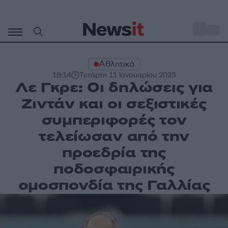
Μετάβαση
σε
o
30
περιεχόμενο
Αθλητικά
19:14
Τετάρτη 11 Ιανουαρίου 2023
Λε Γκρε: Οι δηλώσεις για
Ζιντάν και οι σεξιστικές
συμπεριφορές τον
τελείωσαν από την
προεδρία της
ποδοσφαιρικής
ομοσπονδία της Γαλλίας