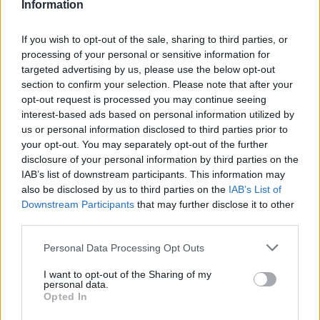
Information
Αν τα χάσατε
If you wish to opt-out of the sale, sharing to third parties, or
processing of your personal or sensitive information for
targeted advertising by us, please use the below opt-out
section to confirm your selection. Please note that after your
opt-out request is processed you may continue seeing
interest-based ads based on personal information utilized by
us or personal information disclosed to third parties prior to
your opt-out. You may separately opt-out of the further
disclosure of your personal information by third parties on the
IAB’s list of downstream participants. This information may
also be disclosed by us to third parties on the
IAB’s List of
Σέρρες: Βίντεο
Στην ανακρίτρια η
Downstream Participants
that may further disclose it to other
ντοκουμέντο από το
46χρονη που κατηγορε
τροχαίο με νεκρούς μητέρα
για τον φονικό εμπρη
third parties.
και γιο – Ο οδηγός του
της Marfin
φορτηγού κατέγραψε τη
Please note that this website/app uses one or more Google
Personal Data Processing Opt Outs
σύγκρουση
services and may gather and store information including but
not limited to your visit or usage behaviour. You may click to
I want to opt-out of the Sharing of my
personal data.
grant or deny consent to Google and its third-party tags to
Opted In
Σχόλια
use your data for below specified purposes in below Google
consent section.