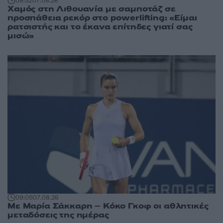
09:32
07.08.26
Χαμός στη Λιθουανία με σαμποτάζ σε
προσπάθεια ρεκόρ στο powerlifting: «Είμαι
ρατσιστής και το έκανα επίτηδες γιατί σας
μισώ»
09:05
07.08.26
Με Μαρία Σάκκαρη – Κόκο Γκοφ οι αθλητικές
μεταδόσεις της ημέρας