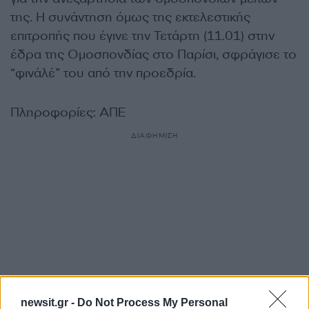
της. Η συνάντηση όμως της εκτελεστικής
επιτροπής που έγινε την Τετάρτη (11.01) στην
έδρα της Ομοσπονδίας στο Παρίσι, σφράγισε το
“φινάλέ” του από την προεδρία.
Πληροφορίες: ΑΠΕ
ΔΙΑΦΗΜΙΣΗ
newsit.gr -
Do Not Process My Personal