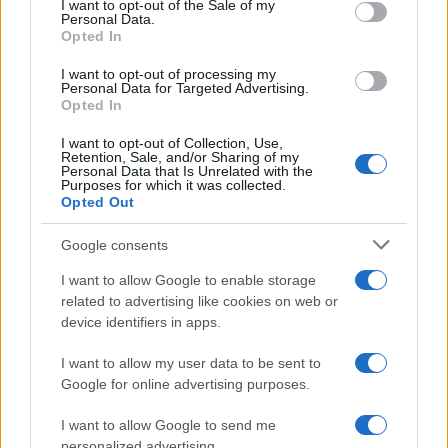
I want to opt-out of the Sale of my
Personal Data.
Opted In
I want to opt-out of processing my
Personal Data for Targeted Advertising.
Σχολίασε εδώ
Opted In
I want to opt-out of Collection, Use,
50 /50
Retention, Sale, and/or Sharing of my
Personal Data that Is Unrelated with the
Purposes for which it was collected.
Opted Out
Google consents
2000 /2000
I want to allow Google to enable storage
related to advertising like cookies on web or
Υποβολή σχολίου
device identifiers in apps.
Όροι Χρήσης
. Το site προστατεύεται από reCAPTCHA, ισχύουν
I want to allow my user data to be sent to
Πολιτική Απορρήτου
&
Όροι Χρήσης
της Google.
Google for online advertising purposes.
Αθλητικά
I want to allow Google to send me
ΓΑΛΛΙΑ
ΖΙΝΕΝΤΙΝ ΖΙΝΤΑΝ
ΠΡΟΕΔΡΟΣ
personalized advertising.