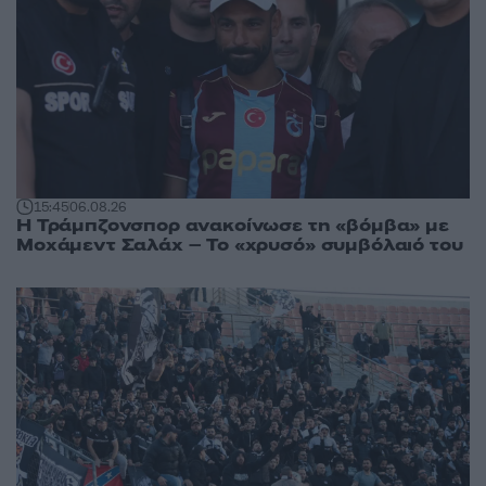
15:45
06.08.26
Η Τράμπζονσπορ ανακοίνωσε τη «βόμβα» με
Μοχάμεντ Σαλάχ – Το «χρυσό» συμβόλαιό του