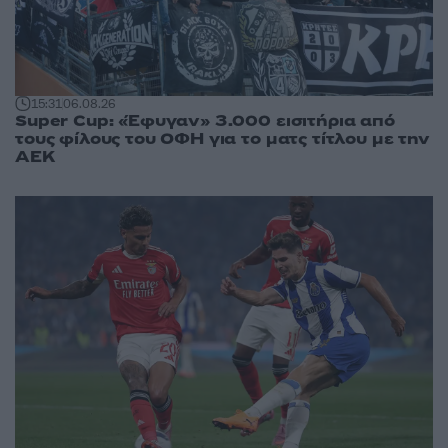
15:31
06.08.26
Super Cup: «Έφυγαν» 3.000 εισιτήρια από
τους φίλους του ΟΦΗ για το ματς τίτλου με την
ΑΕΚ