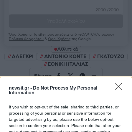
2000 /2000
Υποβολή σχολίου
Όροι Χρήσης
. Το site προστατεύεται από reCAPTCHA, ισχύουν
Πολιτική Απορρήτου
&
Όροι Χρήσης
της Google.
Αθλητικά
ΑΛΕΓΚΡΙ
ΑΝΤΟΝΙΟ ΚΟΝΤΕ
ΓΚΑΤΟΥΖΟ
ΕΘΝΙΚΗ ΙΤΑΛΙΑΣ
Share:
newsit.gr -
Do Not Process My Personal
Ακολουθήστε το Νewsit.gr στο
Google News
και
Information
ενημερωθείτε πρώτοι για όλη την ειδησεογραφία και τα
τελευταία νέα
της ημέρας
If you wish to opt-out of the sale, sharing to third parties, or
processing of your personal or sensitive information for
targeted advertising by us, please use the below opt-out
section to confirm your selection. Please note that after your
opt-out request is processed you may continue seeing