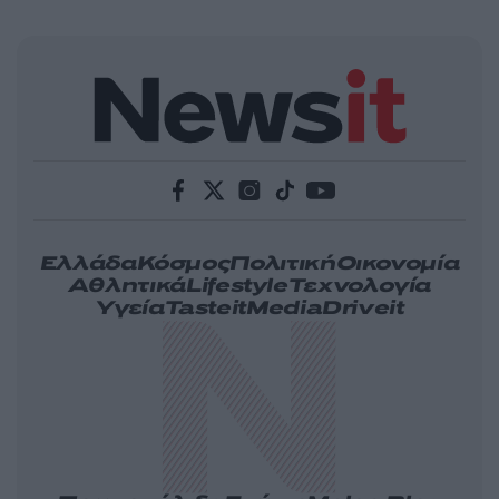
Ελλάδα
Κόσμος
Πολιτική
Οικονομία
Αθλητικά
Lifestyle
Τεχνολογία
Υγεία
Tasteit
Media
Driveit