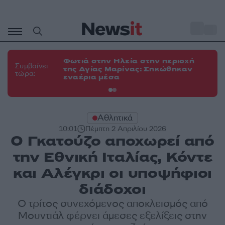
Μετάβαση
σε
o
34
περιεχόμενο
Φωτιά στην Ηλεία στην περιοχή
Φω
Συμβαίνει
της Αγίας Μαρίνας: Σηκώθηκαν
Κο
τώρα:
εναέρια μέσα
α
Αθλητικά
10:01
Πέμπτη 2 Απριλίου 2026
Ο Γκατούζο αποχωρεί από
την Εθνική Ιταλίας, Κόντε
και Αλέγκρι οι υποψήφιοι
διάδοχοι
Ο τρίτος συνεχόμενος αποκλεισμός από
Μουντιάλ φέρνει άμεσες εξελίξεις στην