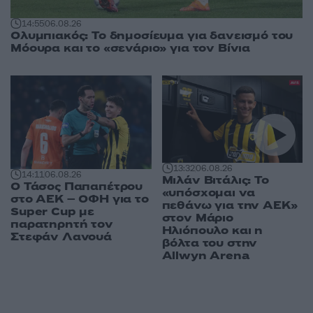
14:55
06.08.26
Ολυμπιακός: Το δημοσίευμα για δανεισμό του
Μόουρα και το «σενάριο» για τον Βίνια
13:32
06.08.26
14:11
06.08.26
Μιλάν Βιτάλις: Το
Ο Τάσος Παπαπέτρου
«υπόσχομαι να
στο ΑΕΚ – ΟΦΗ για το
πεθάνω για την ΑΕΚ»
Super Cup με
στον Μάριο
παρατηρητή τον
Ηλιόπουλο και η
Στεφάν Λανουά
βόλτα του στην
Allwyn Arena