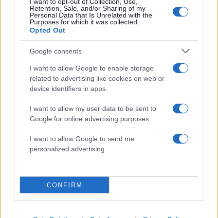
I want to opt-out of Collection, Use,
Retention, Sale, and/or Sharing of my
Πιο σχολιασμένα
Personal Data that Is Unrelated with the
Purposes for which it was collected.
Opted Out
Canadair 515: Οι πρώτες εικόνες από την
113
κατασκευή του αεροσκάφους που θα
επιχειρεί και τη νύχτα στα μέτωπα της
Google consents
φωτιάς
I want to allow Google to enable storage
Αυγερινός, Μουτσάτσου και ακόμη 20
84
related to advertising like cookies on web or
πρώην στελέχη κατά Καρυστιανού: «Δεν
device identifiers in apps.
αποχωρήσαμε για καρέκλες», αιχμές για
«συγκεντρωτικό μοντέλο»
I want to allow my user data to be sent to
Το πολωμένο μελτέμι που τροφοδότησε
58
Google for online advertising purposes.
τις φωτιές σε Αττική και Βοιωτία: «Από τα
ισχυρότερα επεισόδια των τελευταίων 50
χρόνων»
I want to allow Google to send me
personalized advertising.
Κρανίου τόπος το Πόρτο Γερμενό μετά το
51
καταστροφικό πέρασμα της φωτιάς –
Ξεκίνησε η αυτοψία στα καμένα σπίτια
CONFIRM
Οδηγός στη Μύκονο άρπαξε τσάντα
47
Hermès και Rolex αξίας 75.000 ευρώ από
Ουκρανό τουρίστα