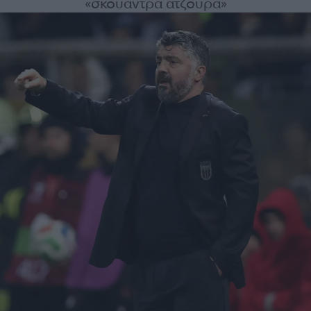
«σκουάντρα ατζούρα»