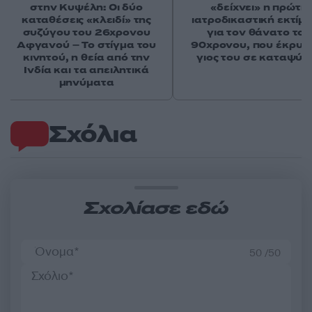
στην Κυψέλη: Οι δύο
«δείχνει» η πρώτη
καταθέσεις «κλειδί» της
ιατροδικαστική εκτίμ
συζύγου του 26χρονου
για τον θάνατο του
Αφγανού – Το στίγμα του
90χρονου, που έκρυψ
κινητού, η θεία από την
γιος του σε καταψύκ
Ινδία και τα απειλητικά
μηνύματα
Σχόλια
Σχολίασε εδώ
50 /50