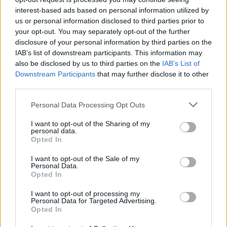
Πιο δημοφιλή
interest-based ads based on personal information utilized by
us or personal information disclosed to third parties prior to
your opt-out. You may separately opt-out of the further
1
Έφυγαν οι συνεργάτες, μένει η Μαρία
Καρυστιανού - Η επόμενη μέρα για την
disclosure of your personal information by third parties on the
«Ελπίδα για τη Δημοκρατία»
IAB’s list of downstream participants. This information may
also be disclosed by us to third parties on the
IAB’s List of
2
Στη Βρετανία στελέχη του ελληνικού FBI
Downstream Participants
that may further disclose it to other
για να παραλάβουν την 46χρονη για την
τραγωδία της Μαρφίν - Η διαδικασία που
third parties.
θα ακολουθηθεί
Please note that this website/app uses one or more Google
Personal Data Processing Opt Outs
3
Ψάθα: «Δεν υπήρξε τεχνικό πρόβλημα με
services and may gather and store information including but
τα δύο ελικόπτερα» κατέθεσαν ο Βρετανός
not limited to your visit or usage behaviour. You may click to
I want to opt-out of the Sharing of my
χειριστής και ο Έλληνας διερμηνέας
personal data.
grant or deny consent to Google and its third-party tags to
Opted In
4
«Βαριά καμπάνα» στον 27χρονο τράπερ
use your data for below specified purposes in below Google
που έτρεχε με 182 χιλιόμετρα την ώρα σε
consent section.
I want to opt-out of the Sale of my
δρόμο με όριο τα 80
Personal Data.
Opted In
5
Μητσοτάκης στην υπογραφή συμφωνίας
για την ηλεκτρική διασύνδεση Ελλάδας –
I want to opt-out of processing my
Κύπρου: «Ισχυρή ψήφος εμπιστοσύνης» η
Personal Data for Targeted Advertising.
είσοδος της Meridiam στην GSI
Opted In