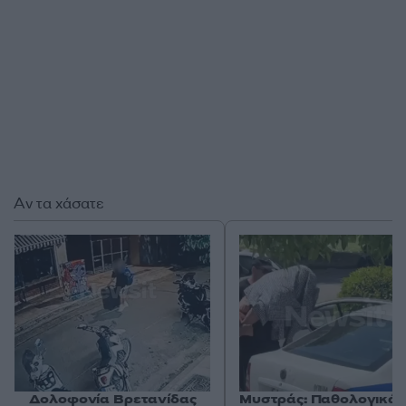
Αν τα χάσατε
Δολοφονία Βρετανίδας
Μυστράς: Παθολογικά α