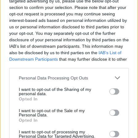
targeted advertising by us, please use the below opt-out
section to confirm your selection. Please note that after your
opt-out request is processed you may continue seeing
interest-based ads based on personal information utilized by
us or personal information disclosed to third parties prior to
Πιο δημοφιλή
your opt-out. You may separately opt-out of the further
disclosure of your personal information by third parties on the
1
Κωνσταντίνος Αργυρός και Αλεξάνδρα
IAB’s list of downstream participants. This information may
Νίκα κάνουν διακοπές με πολυτελές γιοτ
με τα δύο παιδιά τους
also be disclosed by us to third parties on the
IAB’s List of
Downstream Participants
that may further disclose it to other
2
Η Άννα Βίσση ξετρελάθηκε με μπάντα που
third parties.
έπαιζε Τσιτσάνη στο Φισκάρδο και τους
πρότεινε συνεργασία
Please note that this website/app uses one or more Google
Personal Data Processing Opt Outs
3
Θρήνος για τον Λιονέλ Μέσι – Πέθανε ο
services and may gather and store information including but
πατέρας του, Χόρχε
not limited to your visit or usage behaviour. You may click to
I want to opt-out of the Sharing of my
personal data.
grant or deny consent to Google and its third-party tags to
4
Ελίζαμπεθ Ελέτσι και Νεκτάριος Λεμονίδης
Opted In
use your data for below specified purposes in below Google
πήγαν στον Άγιο Νεκτάριο Βούλας για να
πάρουν την ευχή για τον γιο τους
consent section.
I want to opt-out of the Sale of my
Personal Data.
5
Ηφαίστειο Σαντορίνης: Ένας 15χρονος που
Opted In
δεν πρόλαβε να ξεφύγει από το τσουνάμι
μπορεί να αλλάξει τη χρονολογία της
I want to opt-out of processing my
προϊστορικής έκρηξης
Personal Data for Targeted Advertising.