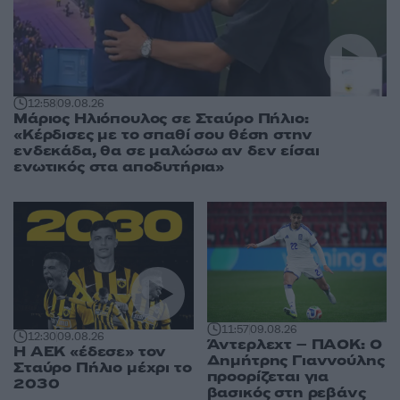
12:58
09.08.26
Μάριος Ηλιόπουλος σε Σταύρο Πήλιο:
«Κέρδισες με το σπαθί σου θέση στην
ενδεκάδα, θα σε μαλώσω αν δεν είσαι
ενωτικός στα αποδυτήρια»
11:57
09.08.26
12:30
09.08.26
Άντερλεχτ – ΠΑΟΚ: Ο
Η ΑΕΚ «έδεσε» τον
Δημήτρης Γιαννούλης
Σταύρο Πήλιο μέχρι το
προορίζεται για
2030
βασικός στη ρεβάνς