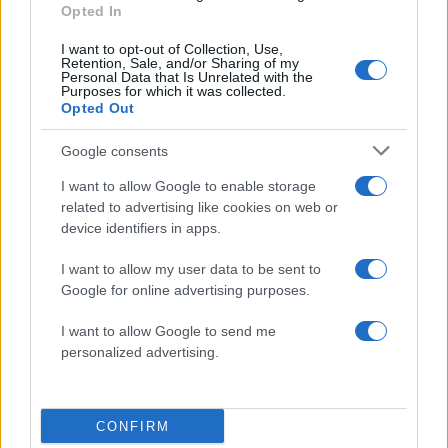
Opted In
I want to opt-out of Collection, Use,
Πιο σχολιασμένα
Retention, Sale, and/or Sharing of my
Personal Data that Is Unrelated with the
Purposes for which it was collected.
Βγήκαν ξανά τα μαχαίρια στην Ελπίδα
98
Opted Out
για τη Δημοκρατία: «Καρυστιανού,
Γρατσία και Γαλανός μετέτρεψαν το
Google consents
κίνημα σε φοβικό αρχηγικό κόμμα»
Απίστευτο κι όμως αληθινό -
I want to allow Google to enable storage
88
Aναστέλλονται τα τακτικά ραντεβού του
related to advertising like cookies on web or
αγγειοχειρουργού του νοσοκομείου
device identifiers in apps.
Χανίων επειδή κλάπηκε το μηχανάκι του
γιατρού
I want to allow my user data to be sent to
Στην Κρήτη ο Κυριάκος Μητσοτάκης,
85
Google for online advertising purposes.
συνεχίζει τις ολιγοήμερες διακοπές του –
Πού βρέθηκε το Σάββατο
I want to allow Google to send me
Το οικονομικό πρόγραμμα της ΕΛΑΣ που
personalized advertising.
79
θα παρουσιάσει ο Αλέξης Τσίπρας στη
Θεσσαλονίκη: Σχέδιο τετραετίας
ΕΛΑΣ: Ο Αλέξης Δέδες ο πρώτος
73
CONFIRM
υποψήφιος βουλευτής του κόμματος –