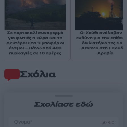
Σε πορτοκαλί συναγερμό
Οι Χούθι ανέλαβαν τ
για φωτιές η χώρα και τη
ευθύνη για την επίθεσ
Δευτέρα: Στα 9 μποφόρ οι
διυλιστήριο της Saud
άνεμοι – Πάνω από 400
Aramco στη Σαουδι
πυρκαγιές σε 10 ημέρες
Αραβία
Σχόλια
Σχολίασε εδώ
50 /50