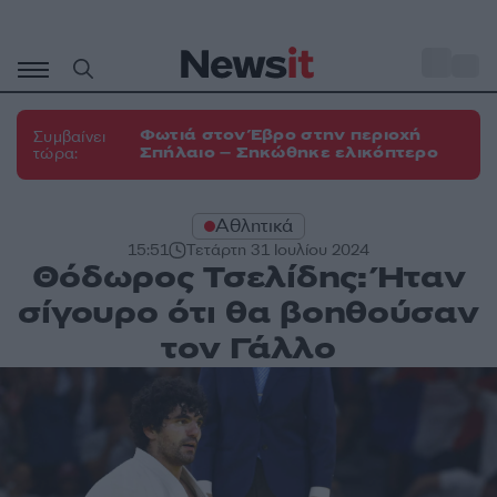
Μετάβαση
σε
o
32
περιεχόμενο
Φωτιά στον Έβρο στην περιοχή
Συμβαίνει
Σπήλαιο – Σηκώθηκε ελικόπτερο
τώρα:
Αθλητικά
15:51
Τετάρτη 31 Ιουλίου 2024
Θόδωρος Τσελίδης: Ήταν
σίγουρο ότι θα βοηθούσαν
τον Γάλλο