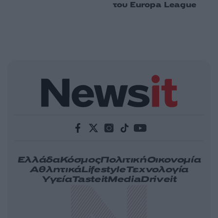
του Europa League
Ελλάδα
Κόσμος
Πολιτική
Οικονομία
Αθλητικά
Lifestyle
Τεχνολογία
Υγεία
Tasteit
Media
Driveit