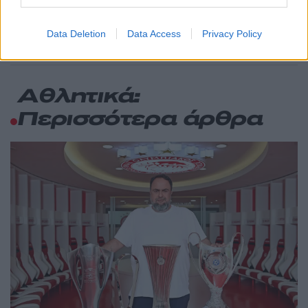
Από τα διοικητικά της ΑΕΚ στην πολιτική
σκηνή
Data Deletion
Data Access
Privacy Policy
Αθλητικά:
Περισσότερα άρθρα