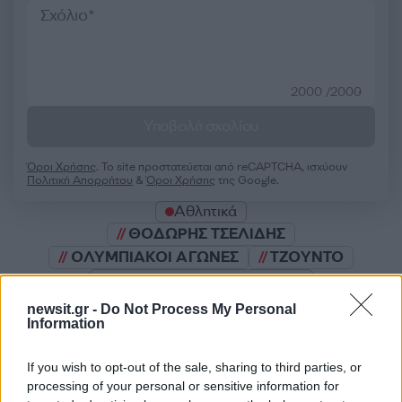
2000 /2000
Υποβολή σχολίου
Όροι Χρήσης
. Το site προστατεύεται από reCAPTCHA, ισχύουν
Πολιτική Απορρήτου
&
Όροι Χρήσης
της Google.
Αθλητικά
ΘΟΔΩΡΗΣ ΤΣΕΛΙΔΗΣ
ΟΛΥΜΠΙΑΚΟΙ ΑΓΩΝΕΣ
ΤΖΟΥΝΤΟ
Share:
newsit.gr -
Do Not Process My Personal
Information
Ακολουθήστε το Νewsit.gr στο
Google News
και
ενημερωθείτε πρώτοι για όλη την ειδησεογραφία και τα
If you wish to opt-out of the sale, sharing to third parties, or
τελευταία νέα
της ημέρας
processing of your personal or sensitive information for