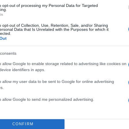
to opt-out of processing my Personal Data for Targeted
ing.
In
o opt-out of Collection, Use, Retention, Sale, and/or Sharing
ersonal Data that Is Unrelated with the Purposes for which it
lected.
Out
consents
o allow Google to enable storage related to advertising like cookies on
evice identifiers in apps.
o allow my user data to be sent to Google for online advertising
s.
to allow Google to send me personalized advertising.
13:20
20.02.25
Πέθανε ο 17χρονος Αλέξ
Παΐσιος Ζαραφωνίτης, 
CONFIRM