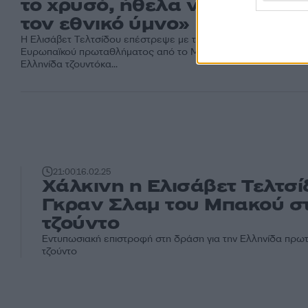
το χρυσό, ήθελα να ακούσω
τον εθνικό ύμνο»
Η Ελισάβετ Τελτσίδου επέστρεψε με το ασημένιο μετάλλιο το
Ευρωπαϊκού πρωταθλήματος από το Μαυροβούνιο, με την
Ελληνίδα τζουντόκα...
21:00
16.02.25
Χάλκινη η Ελισάβετ Τελτσί
Γκραν Σλαμ του Μπακού σ
τζούντο
Εντυπωσιακή επιστροφή στη δράση για την Ελληνίδα πρω
τζούντο