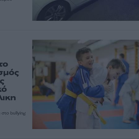
το
ασμός
ς
κό
λικη
στο bullying