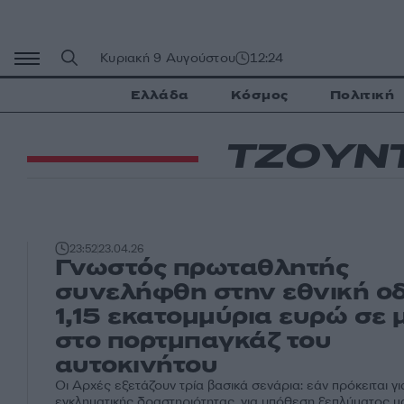
Μετάβαση
σε
περιεχόμενο
Κυριακή 9 Αυγούστου
12:24
Ελλάδα
Κόσμος
Πολιτική
ΤΖΟΥΝ
23:52
23.04.26
Γνωστός πρωταθλητής
συνελήφθη στην εθνική οδ
1,15 εκατομμύρια ευρώ σε 
στο πορτμπαγκάζ του
αυτοκινήτου
Οι Αρχές εξετάζουν τρία βασικά σενάρια: εάν πρόκειται γι
εγκληματικής δραστηριότητας, για υπόθεση ξεπλύματος 