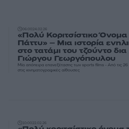
06:00
24.02.26
«Πολύ Κοριτσίστικο Όνομα
Πάττυ» – Μια ιστορία ενηλ
στο τατάμι του τζούντο δια
Γιώργου Γεωργόπουλου
Μία απόπειρα επανεξέτασης των sports films - Από τις 2
στις κινηματογραφικές αίθουσες
10:00
22.02.26