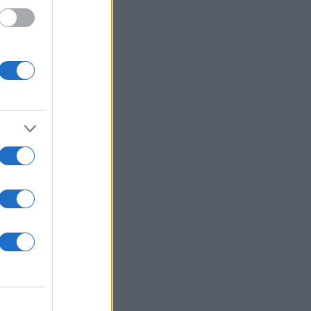
ιος –
θρήνος