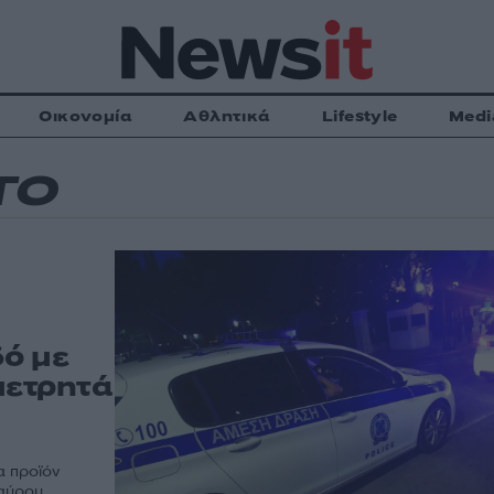
Οικονομία
Αθλητικά
Lifestyle
Medi
ΤΟ
ό με
μετρητά
α προϊόν
μαύρου