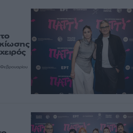
 το
ικίωσης
 χειρός
6 Φεβρουαρίου