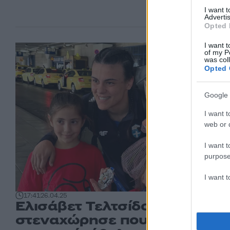
I want 
Advertis
Opted 
I want t
of my P
was col
Opted 
Google 
I want t
web or d
I want t
purpose
I want 
17:41
26.04.25
Ελισάβετ Τελτσίδου: «Με
στεναχώρησε που δεν πήρα