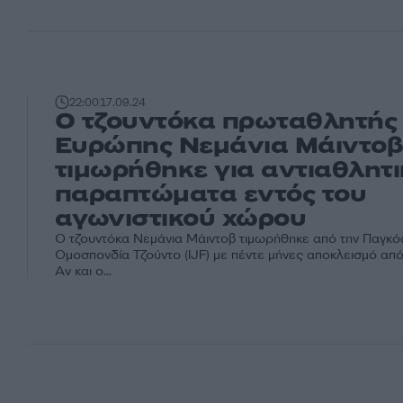
22:00
17.09.24
O τζουντόκα πρωταθλητής
Ευρώπης Νεμάνια Μάιντο
τιμωρήθηκε για αντιαθλητ
παραπτώματα εντός του
αγωνιστικού χώρου
Ο τζουντόκα Νεμάνια Μάιντοβ τιμωρήθηκε από την Παγκό
Ομοσπονδία Τζούντο (IJF) με πέντε μήνες αποκλεισμό απ
Αν και ο...