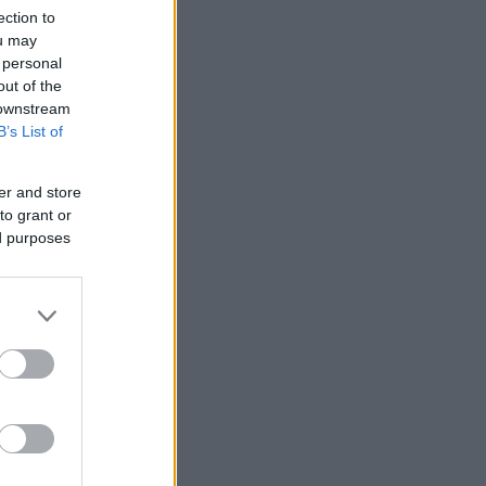
ection to
ou may
 personal
out of the
 downstream
B’s List of
er and store
to grant or
ed purposes