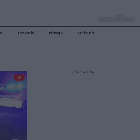
o
Αθήνα
32
C
a
Tasteit
Blogs
Driveit
ΔΙΑΦΗΜΙΣΗ
48