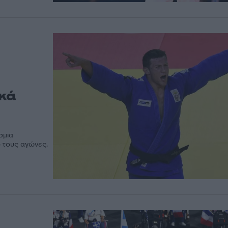
β
ικά
σμια
ό τους αγώνες.