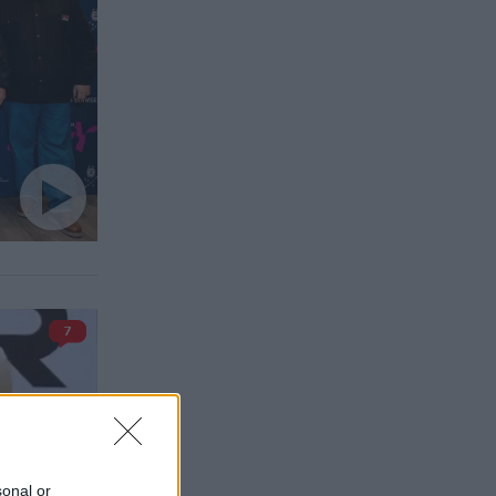
7
sonal or