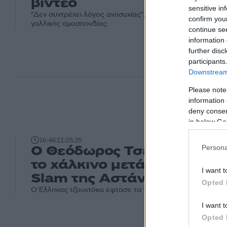
βίντεο
sensitive in
"Δεν συντρέχει λόγος ανησυχίας", αναφέρει ο τεχνικός δι
confirm you
γαλλικής ομοσπονδίας
continue se
information 
further disc
participants
Downstream 
Please note
information 
deny consent
in below Go
16:46
11.05.25
Ο Θεόδωρος Τσελίδης κατ
Persona
το χάλκινο μετάλλιο στο G
I want t
Slam της Αστάνα
Opted 
Ο Έλληνας τζουντόκα έφτασε τα τέσσερα μετάλλια σε Γκ
I want t
Opted 