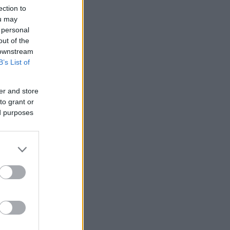
ection to
ou may
 personal
out of the
 downstream
B’s List of
er and store
to grant or
ed purposes