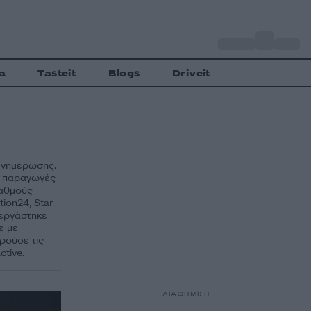
o
Αθήνα
33
C
a
Tasteit
Blogs
Driveit
ενημέρωσης.
αι παραγωγές
ταθμούς
ion24, Star
νεργάστηκε
ε με
ρούσε τις
ctive.
ΔΙΑΦΗΜΙΣΗ