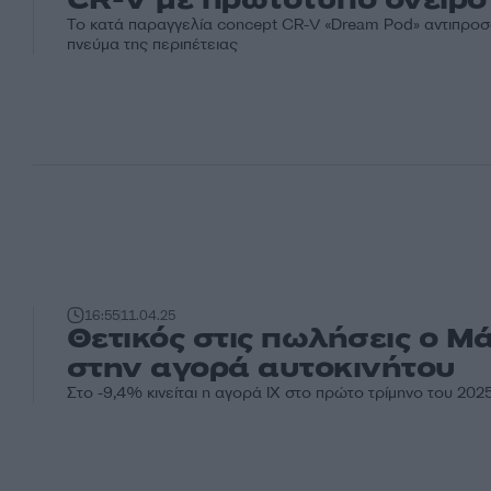
CR-V με πρωτότυπο όνειρο
Το κατά παραγγελία concept CR-V «Dream Pod» αντιπροσ
πνεύμα της περιπέτειας
16:55
11.04.25
Θετικός στις πωλήσεις ο Μά
στην αγορά αυτοκινήτου
Στο -9,4% κινείται η αγορά ΙΧ στο πρώτο τρίμηνο του 202