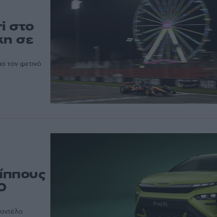
ri στο
κη σε
ια τον φετινό
 ίππους
0
μοντέλο