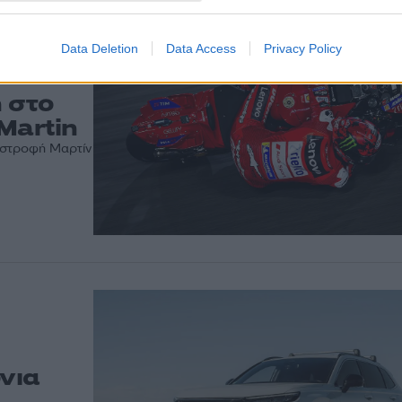
Data Deletion
Data Access
Privacy Policy
 στο
Martin
πιστροφή Μαρτίν
όνια