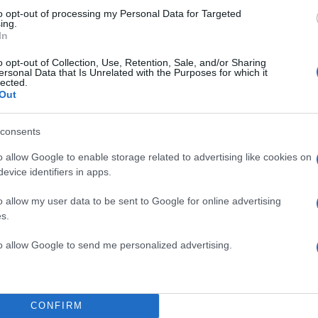
to opt-out of processing my Personal Data for Targeted
ing.
In
o opt-out of Collection, Use, Retention, Sale, and/or Sharing
ersonal Data that Is Unrelated with the Purposes for which it
lected.
Out
consents
o allow Google to enable storage related to advertising like cookies on
evice identifiers in apps.
11:51
12.04.25
o allow my user data to be sent to Google for online advertising
Formula 1: Σήμερα οι δο
s.
κατάταξης για το Grand 
to allow Google to send me personalized advertising.
του Μπαχρέιν
Η McLaren έκανε το 1-2 χθες στα ελεύθερα δοκιμα
Πιάστρι και Νόρις
CONFIRM