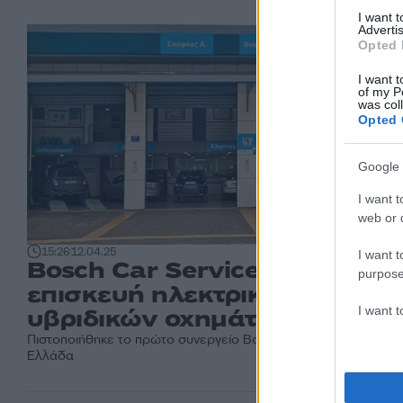
I want 
Advertis
Opted 
I want t
of my P
was col
Opted 
Google 
I want t
web or d
15:26
12.04.25
I want t
Bosch Car Service για
purpose
επισκευή ηλεκτρικών και
I want 
υβριδικών οχημάτων
Πιστοποιήθηκε το πρώτο συνεργείο Bosch Car Service στην
Ελλάδα