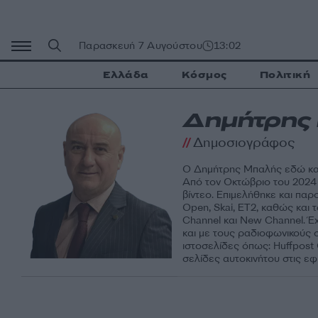
Μετάβαση
σε
περιεχόμενο
Παρασκευή 7 Αυγούστου
13:02
Ελλάδα
Κόσμος
Πολιτική
Δημήτρης
Δημοσιογράφος
Ο Δημήτρης Μπαλής εδώ και
Από τον Οκτώβριο του 2024 
βίντεο. Επιμελήθηκε και παρ
Open, Skai, ΕΤ2, καθώς και 
Channel και New Channel. 
και με τους ραδιοφωνικούς
ιστοσελίδες όπως: Huffpost
σελίδες αυτοκινήτου στις εφ