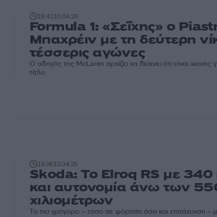
19:41
13.04.25
Formula 1: «Σεΐχης» ο Piast
Μπαχρέιν με τη δεύτερη νί
τέσσερις αγώνες
Ο οδηγός της McLaren αρχίζει να δείχνει ότι είναι ικανός γ
τίτλο
13:38
13.04.25
Skoda: Το Elroq RS με 340
και αυτονομία άνω των 55
χιλιομέτρων
Το πιο γρήγορο – τόσο σε φόρτιση όσο και επιτάχυνση – 