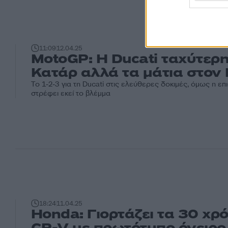
11:09
12.04.25
MotoGP: Η Ducati ταχύτερη
Κατάρ αλλά τα μάτια στον 
Το 1-2-3 για τη Ducati στις ελεύθερες δοκιμές, όμως η ε
στρέφει εκεί το βλέμμα
18:24
11.04.25
Honda: Γιορτάζει τα 30 χρ