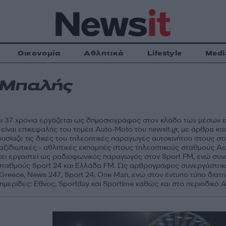
Οικονομία
Αθλητικά
Lifestyle
Medi
 Μπαλής
 37 χρόνια εργάζεται ως δημοσιογράφος στον κλάδο των μέσων 
είναι επικεφαλής του τομέα Auto-Moto του newsit.gr, με άρθρα κ
ουσίαζε τις δικές του τηλεοπτικές παραγωγές αυτοκινήτου στους σ
ταξιδιωτικές - αθλητικές εκπομπές στους τηλεοπτικούς σταθμούς Act
Έχει εργαστεί ως ραδιοφωνικός παραγωγός στον Sport FM, ενώ συ
 σταθμούς Sport 24 και Eλλάδα FM. Ως αρθρογράφος συνεργάστηκ
 Greece, News 247, Sport 24, One Man, ενώ στον έντυπο τύπο διατη
ημερίδες: Eθνος, Sportday και Sportime καθώς και στο περιοδικό A