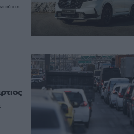
ωπεύει το
ρτιος
5