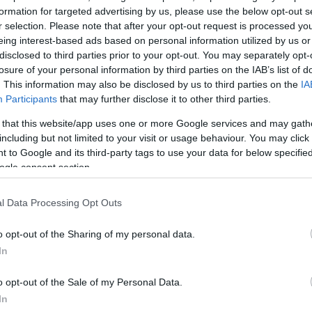
τον ομόσταβλό
formation for targeted advertising by us, please use the below opt-out s
r selection. Please note that after your opt-out request is processed y
eing interest-based ads based on personal information utilized by us or
disclosed to third parties prior to your opt-out. You may separately opt-
losure of your personal information by third parties on the IAB’s list of
. This information may also be disclosed by us to third parties on the
IA
Participants
that may further disclose it to other third parties.
 that this website/app uses one or more Google services and may gath
including but not limited to your visit or usage behaviour. You may click 
 to Google and its third-party tags to use your data for below specifi
ogle consent section.
uez
 του
l Data Processing Opt Outs
o opt-out of the Sharing of my personal data.
ε λίγη ώρα
In
o opt-out of the Sale of my Personal Data.
In