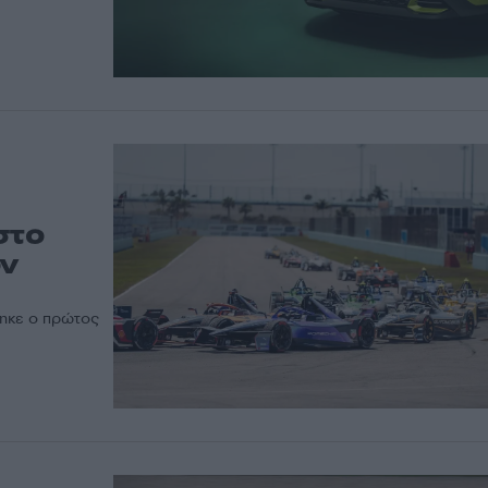
στο
ον
θηκε ο πρώτος