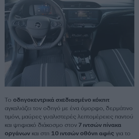
Το
οδηγοκεντρικά σχεδιασμένο κόκπιτ
αγκαλιάζει τον οδηγό με ένα όμορφο, δερμάτινο
τιμόνι, μαύρες γυαλιστερές λεπτομέρειες παντού
και ψηφιακό διάκοσμο στον
7 ιντσών πίνακα
οργάνων
και στη
10 ιντσών οθόνη αφής
για το