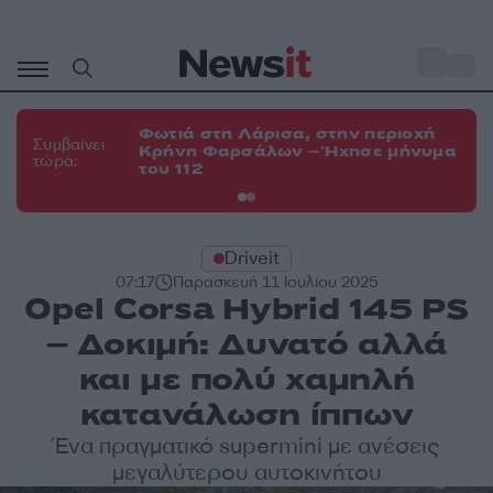
Μετάβαση
σε
o
34
περιεχόμενο
Φωτιά στη Λάρισα, στην περιοχή
Φω
Συμβαίνει
Κρήνη Φαρσάλων – Ήχησε μήνυμα
Κο
τώρα:
του 112
α
Driveit
07:17
Παρασκευή 11 Ιουλίου 2025
Opel Corsa Hybrid 145 PS
– Δοκιμή: Δυνατό αλλά
και με πολύ χαμηλή
κατανάλωση ίππων
Ένα πραγματικό supermini με ανέσεις
μεγαλύτερου αυτοκινήτου