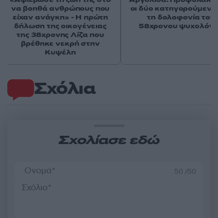
να βοηθά ανθρώπους που
οι δύο κατηγορούμενοι
είχαν ανάγκη» - Η πρώτη
τη δολοφονία του
δήλωση της οικογένειας
58χρονου ψυχολόγ
της 38χρονης Λίζα που
βρέθηκε νεκρή στην
Κυψέλη
Σχόλια
Σχολίασε εδώ
50 /50