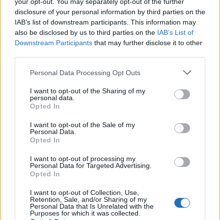
τα οποία έχεις διαφορετική αίσθηση στο τιμόνι
your opt-out. You may separately opt-out of the further
disclosure of your personal information by third parties on the
και στην απόκριση του πεντάλ γκαζιού. Όμως
IAB’s list of downstream participants. This information may
πρέπει να γνωρίζεις ότι στο Sport θα κάψεις
also be disclosed by us to third parties on the
IAB’s List of
περισσότερο καύσιμο αλλά θα ευχαριστηθείς τις
Downstream Participants
that may further disclose it to other
third parties.
επιδόσεις.
Please note that this website/app uses one or more Google
Personal Data Processing Opt Outs
services and may gather and store information including but
not limited to your visit or usage behaviour. You may click to
I want to opt-out of the Sharing of my
personal data.
grant or deny consent to Google and its third-party tags to
Opted In
use your data for below specified purposes in below Google
consent section.
I want to opt-out of the Sale of my
Personal Data.
Opted In
I want to opt-out of processing my
Personal Data for Targeted Advertising.
Opted In
I want to opt-out of Collection, Use,
Retention, Sale, and/or Sharing of my
Personal Data that Is Unrelated with the
Purposes for which it was collected.