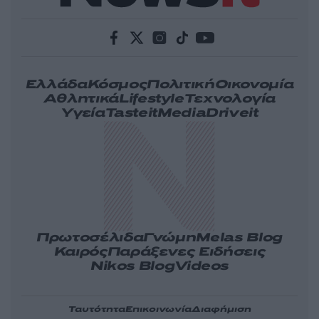
Ελλάδα
Κόσμος
Πολιτική
Οικονομία
Αθλητικά
Lifestyle
Τεχνολογία
Υγεία
Tasteit
Media
Driveit
Πρωτοσέλιδα
Γνώμη
Melas Blog
Καιρός
Παράξενες Ειδήσεις
Nikos Blog
Videos
Ταυτότητα
Επικοινωνία
Διαφήμιση