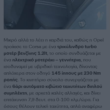
Μικρό αλλά το λέει η καρδιά του, καθώς η Opel
προίκισε το Corsa με ένα
τρικύλινδρο turbo
μοτέρ βενζίνης 1.2lt
, το οποίο συνδυάζεται με
ένα
ηλεκτρικό μοτεράκι – γεννήτρια
, που
ισοδυναμεί με υβριδική τεχνολογία, δίνοντας
απλόχερα στον οδηγό
145 ίππους με 230 Nm
ροπής
. Το κινητήριο σύνολο συνεργάζεται με
ένα
6άρι αυτόματο κιβώτιο ταχυτήτων διπλού
συμπλέκτη
, με αρκετά καλές αλλαγές, και δίνει
επιτάχυνση 7,9 δευτ. στα 0-100 χλμ./ώρα. Για
όσους θέλουν τελική ταχύτητα, απλά αναφέρω