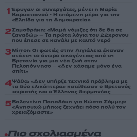
1
Έφυγαν οι συνεργάτες, μένει η Μαρία
Καρυστιανού - Η επόμενη μέρα για την
«Ελπίδα για τη Δημοκρατία»
2
Σαμοθράκη: «Μαμά νόμιζες ότι δε θα σε
ξαναδώ;» – Τα πρώτα λόγια του 22χρονου
που έπεσε σε κανάλι με καυτό νερό
3
Mirror: Οι φωτιές στην Αιγιάλεια έκαναν
στάχτη το όνειρο οικογένειας από τη
Βρετανία για μια νέα ζωή στην
Πελοπόννησο – «Δεν χάσαμε μόνο ένα
σπίτι»
4
Ψάθα: «Δεν υπήρξε τεχνικό πρόβλημα με
τα δύο ελικόπτερα» κατέθεσαν ο Βρετανός
χειριστής και ο Έλληνας διερμηνέας
5
Βαλεντίνη Παπαδάκη για Κώστα Σόμμερ:
«Ανησυχώ μήπως ξεχνάει πόσο πολύ τον
χρειαζόμαστε»
Πιο σχολιασμένα