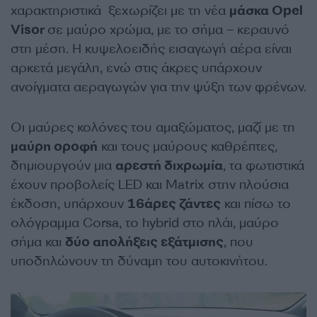
χαρακτηριστικά ξεχωρίζει με τη νέα
μάσκα Opel
Visor
σε μαύρο χρώμα, με το σήμα – κεραυνό
στη μέση. Η κυψελοειδής εισαγωγή αέρα είναι
αρκετά μεγάλη, ενώ στις άκρες υπάρχουν
ανοίγματα αεραγωγών για την ψύξη των φρένων.
Οι μαύρες κολόνες του αμαξώματος, μαζί με τη
μαύρη οροφή
και τους μαύρους καθρέπτες,
δημιουργούν μια
αρεστή διχρωμία
, τα φωτιστικά
έχουν προβολείς LED και Matrix στην πλούσια
έκδοση, υπάρχουν
16άρες ζάντες
και πίσω το
ολόγραμμα Corsa, το hybrid στο πλάι, μαύρο
σήμα και
δύο απολήξεις εξάτμισης
, που
υποδηλώνουν τη δύναμη του αυτοκινήτου.