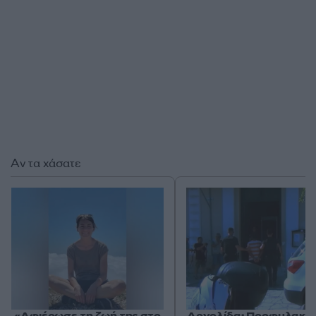
Αν τα χάσατε
«Αφιέρωσε τη ζωή της στο
Αργολίδα: Προφυλακισ