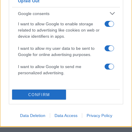
Opted Out
Google consents
Οι Γερμανοί έστησαν καλά την ανάρτηση και
I want to allow Google to enable storage
παρά τον ημιάκαμπτο άξονα πίσω δεν υστερεί σε
related to advertising like cookies on web or
άνεση, ενώ το φόρτωσαν και με αρκετά
device identifiers in apps.
συστήματα υποβοήθησης οδηγού, όπως
I want to allow my user data to be sent to
επιτάσσει η σύγχρονη αντίληψη για πιο ασφαλή
Google for online advertising purposes.
αυτοκίνητα.
I want to allow Google to send me
personalized advertising.
Το
Opel Corsa
είναι ένα αυτοκίνητο που
θα το
ευχαριστηθείς
εντός και εκτός πόλης, θα
κινηθείς με δύναμη, αλλά και χωρίς να
CONFIRM
καταναλώνεις πολύ καύσιμο.
ΔΙΑΦΗΜΙΣΗ
Data Deletion
Data Access
Privacy Policy