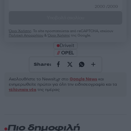
2000 /2000
Υποβολή σχολίου
Όροι Χρήσης
. Το site προστατεύεται από reCAPTCHA, ισχύουν
Πολιτική Απορρήτου
&
Όροι Χρήσης
της Google.
Driveit
OPEL
Share:
Ακολουθήστε το Νewsit.gr στο
Google News
και
ενημερωθείτε πρώτοι για όλη την ειδησεογραφία και τα
τελευταία νέα
της ημέρας
Πιο δημοφιλή