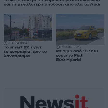
Το A2 e-tron με τη χαμηλότερη κατανάλωση
και τη μεγαλύτερη απόδοση από όλα τα Audi
21:45
04.08.26
Το smart #2 έγινε
17:44
04.08.26
Με τιμή από 18.990
τοιχογραφία πριν το
ευρώ το Fiat
λανσάρισμα
500 Hybrid