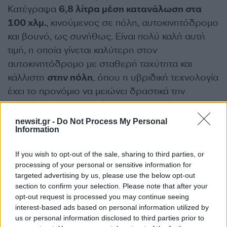
Κατέγραψα
6,8 λίτρα μέση κατανάλωση στα
100 χλμ.
, κινούμενος σε πόλη, αυτοκινητόδρομο
και βουνό, ως συνήθως. Είναι πολύ καλή αυτή
τιμή, η οποία γίνεται καλύτερη στον
αυτοκινητόδρομο με σταθερή ταχύτητα και
κάλλιστη
στην πόλη
, όπου η υβριδική τεχνολογία
έχει το προνόμιο να μειώνει δραστικά την
κατανάλωση σε βαθμό που να μπορείς να
οδηγείς περίπου στο
50% του χρόνου σχεδόν
newsit.gr -
Do Not Process My Personal
Information
ηλεκτρικά
, δηλαδή χωρίς να καταναλώνεις
καύσιμο και να εκπέμπεις ρύπους.
If you wish to opt-out of the sale, sharing to third parties, or
processing of your personal or sensitive information for
Η λειτουργία του μοτέρ είναι πολιτισμένη και οι
targeted advertising by us, please use the below opt-out
section to confirm your selection. Please note that after your
θόρυβοι ελάχιστοι, ενώ έχεις και τη δυνατότητα
opt-out request is processed you may continue seeing
από το
Drive Mode
να επιλέξεις ανάμεσα σε τρία
interest-based ads based on personal information utilized by
προγράμματα οδήγησης:
Normal, Eco, Sport
, με
us or personal information disclosed to third parties prior to