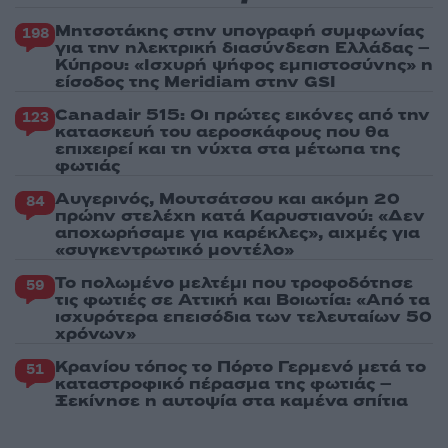
Μητσοτάκης στην υπογραφή συμφωνίας
198
για την ηλεκτρική διασύνδεση Ελλάδας –
Κύπρου: «Ισχυρή ψήφος εμπιστοσύνης» η
είσοδος της Meridiam στην GSI
Canadair 515: Οι πρώτες εικόνες από την
123
κατασκευή του αεροσκάφους που θα
επιχειρεί και τη νύχτα στα μέτωπα της
φωτιάς
Αυγερινός, Μουτσάτσου και ακόμη 20
84
πρώην στελέχη κατά Καρυστιανού: «Δεν
αποχωρήσαμε για καρέκλες», αιχμές για
«συγκεντρωτικό μοντέλο»
Το πολωμένο μελτέμι που τροφοδότησε
59
τις φωτιές σε Αττική και Βοιωτία: «Από τα
ισχυρότερα επεισόδια των τελευταίων 50
χρόνων»
Κρανίου τόπος το Πόρτο Γερμενό μετά το
51
καταστροφικό πέρασμα της φωτιάς –
Ξεκίνησε η αυτοψία στα καμένα σπίτια