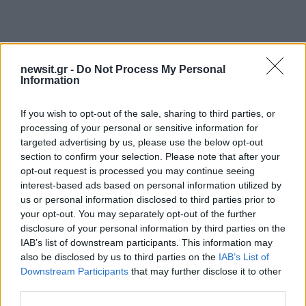
newsit.gr -
Do Not Process My Personal
Information
Αν τα χάσατε
If you wish to opt-out of the sale, sharing to third parties, or
processing of your personal or sensitive information for
targeted advertising by us, please use the below opt-out
section to confirm your selection. Please note that after your
opt-out request is processed you may continue seeing
interest-based ads based on personal information utilized by
us or personal information disclosed to third parties prior to
your opt-out. You may separately opt-out of the further
disclosure of your personal information by third parties on the
IAB’s list of downstream participants. This information may
Jeep: Μείωση τιμής 10.000
BYD: Μεγαλύτερες
also be disclosed by us to third parties on the
IAB’s List of
ευρώ στο Jeep Compass
μειώσεις τιμών στα
PHEV
ηλεκτρικά της
Downstream Participants
that may further disclose it to other
third parties.