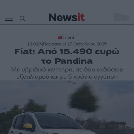
Μετάβαση
σε
o
32
περιεχόμενο
Driveit
13:02
Παρασκευή 17 Οκτωβρίου 2025
Fiat: Από 15.490 ευρώ
το Pandina
Με υβριδικό κινητήρα, σε δύο εκδόσεις
εξοπλισμού και με 5 χρόνια εγγύηση