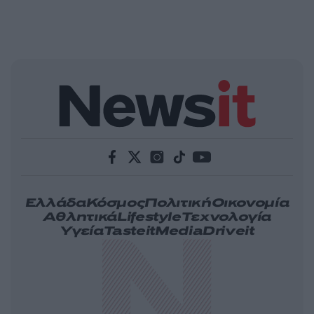
Ελλάδα
Κόσμος
Πολιτική
Οικονομία
Αθλητικά
Lifestyle
Τεχνολογία
Υγεία
Tasteit
Media
Driveit