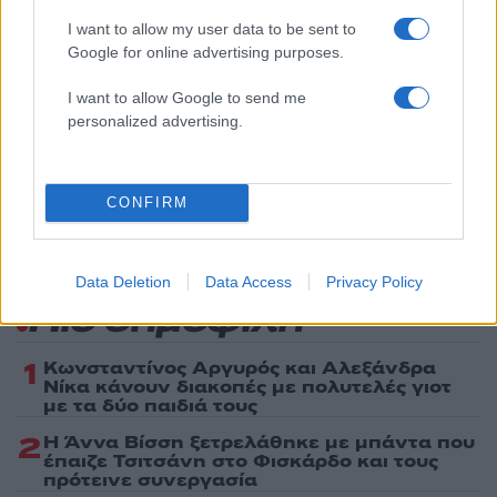
Driveit
I want to allow my user data to be sent to
FIAT
Google for online advertising purposes.
Share:
I want to allow Google to send me
personalized advertising.
Ακολουθήστε το Νewsit.gr στο
Google News
και
ενημερωθείτε πρώτοι για όλη την ειδησεογραφία και τα
τελευταία νέα
της ημέρας
CONFIRM
Data Deletion
Data Access
Privacy Policy
Πιο δημοφιλή
1
Κωνσταντίνος Αργυρός και Αλεξάνδρα
Νίκα κάνουν διακοπές με πολυτελές γιοτ
με τα δύο παιδιά τους
2
Η Άννα Βίσση ξετρελάθηκε με μπάντα που
έπαιζε Τσιτσάνη στο Φισκάρδο και τους
πρότεινε συνεργασία