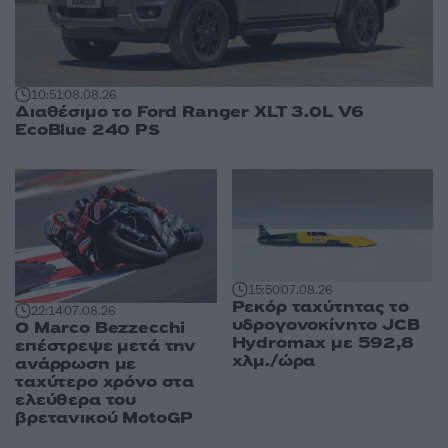
10:51
08.08.26
Διαθέσιμο το Ford Ranger XLT 3.0L V6
EcoBlue 240 PS
15:50
07.08.26
Ρεκόρ ταχύτητας το
22:14
07.08.26
υδρογονοκίνητο JCB
Ο Marco Bezzecchi
Hydromax με 592,8
επέστρεψε μετά την
χλμ./ώρα
ανάρρωση με
ταχύτερο χρόνο στα
ελεύθερα του
βρετανικού MotoGP