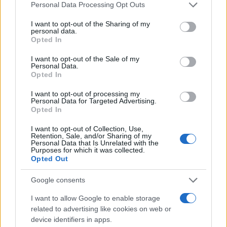
Please note that this website/app uses one or more Google
Personal Data Processing Opt Outs
Σχόλια
services and may gather and store information including but
not limited to your visit or usage behaviour. You may click to
I want to opt-out of the Sharing of my
personal data.
grant or deny consent to Google and its third-party tags to
Opted In
use your data for below specified purposes in below Google
consent section.
I want to opt-out of the Sale of my
Personal Data.
Σχολίασε εδώ
Opted In
I want to opt-out of processing my
Personal Data for Targeted Advertising.
50 /50
Opted In
I want to opt-out of Collection, Use,
Retention, Sale, and/or Sharing of my
Personal Data that Is Unrelated with the
Purposes for which it was collected.
Opted Out
2000 /2000
Google consents
Υποβολή σχολίου
I want to allow Google to enable storage
Όροι Χρήσης
. Το site προστατεύεται από reCAPTCHA, ισχύουν
related to advertising like cookies on web or
Πολιτική Απορρήτου
&
Όροι Χρήσης
της Google.
device identifiers in apps.