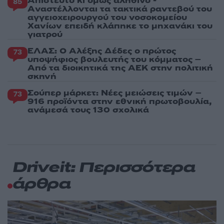
Απίστευτο κι όμως αληθινό -
85
Aναστέλλονται τα τακτικά ραντεβού του
αγγειοχειρουργού του νοσοκομείου
Χανίων επειδή κλάπηκε το μηχανάκι του
γιατρού
ΕΛΑΣ: Ο Αλέξης Δέδες ο πρώτος
73
υποψήφιος βουλευτής του κόμματος –
Από τα διοικητικά της ΑΕΚ στην πολιτική
σκηνή
Σούπερ μάρκετ: Νέες μειώσεις τιμών –
73
916 προϊόντα στην εθνική πρωτοβουλία,
ανάμεσά τους 130 σχολικά
Driveit: Περισσότερα
άρθρα