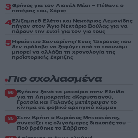
3
Θρήνος για τον Λιονέλ Μέσι – Πέθανε ο
πατέρας του, Χόρχε
4
Ελίζαμπεθ Ελέτσι και Νεκτάριος Λεμονίδης
πήγαν στον Άγιο Νεκτάριο Βούλας για να
πάρουν την ευχή για τον γιο τους
5
Ηφαίστειο Σαντορίνης: Ένας 15χρονος που
δεν πρόλαβε να ξεφύγει από το τσουνάμι
μπορεί να αλλάξει τη χρονολογία της
προϊστορικής έκρηξης
Πιο σχολιασμένα
Βγήκαν ξανά τα μαχαίρια στην Ελπίδα
96
για τη Δημοκρατία: «Καρυστιανού,
Γρατσία και Γαλανός μετέτρεψαν το
κίνημα σε φοβικό αρχηγικό κόμμα»
Στην Κρήτη ο Κυριάκος Μητσοτάκης,
85
συνεχίζει τις ολιγοήμερες διακοπές του –
Πού βρέθηκε το Σάββατο