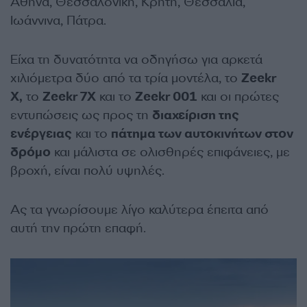
Αθήνα, Θεσσαλονίκη, Κρήτη, Θεσσαλία,
Ιωάννινα, Πάτρα.
Είχα τη δυνατότητα να οδηγήσω για αρκετά
χιλιόμετρα δύο από τα τρία μοντέλα, το
Zeekr
X,
το
Zeekr 7X
και το
Zeekr 001
και οι πρώτες
εντυπώσεις ως προς τη
διαχείριση της
ενέργειας
και το
πάτημα των αυτοκινήτων στον
δρόμο
και μάλιστα σε ολισθηρές επιφάνειες, με
βροχή, είναι πολύ υψηλές.
Ας τα γνωρίσουμε λίγο καλύτερα έπειτα από
αυτή την πρώτη επαφή.