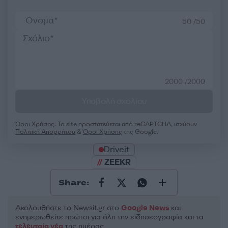
50 /50
2000 /2000
Υποβολή σχολίου
Όροι Χρήσης
. Το site προστατεύεται από reCAPTCHA, ισχύουν
Πολιτική Απορρήτου
&
Όροι Χρήσης
της Google.
Driveit
ZEEKR
Share:
Ακολουθήστε το Νewsit.gr στο
Google News
και
ενημερωθείτε πρώτοι για όλη την ειδησεογραφία και τα
τελευταία νέα
της ημέρας