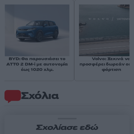
BYD: Θα παρουσιάσει το
Volvo: Ξεκινά να
ATTO 2 DM-i με αυτονομία
προσφέρει δωρεάν οικ
έως 1020 χλμ.
φόρτιση
Σχόλια
Σχολίασε εδώ