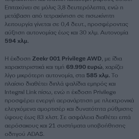
Επιταχύνει σε μόλις 3,8 δευτερόλεπτα, ενώ η
μετάβαση από τετρακίνηση σε πισωκίνητη
λειτουργία γίνεται σε 0,4 δευτ., προσφέροντας
αύξηση αυτονομίας έως και 30 χλμ. Αυτονομία
594 χλμ.
Η έκδοση
Zeekr 001 Privilege AWD
, με ίδια
χαρακτηριστικά και τιμή
69.990 ευρώ
, χαρίζει
λίγο μικρότερη αυτονομία, στα
585 χλμ.
Το
πλαίσιο διαθέτει διπλά ψαλίδια εμπρός και
Integral Link πίσω, ενώ η έκδοση Privilege
προσφέρει ενεργή αερανάρτηση με ηλεκτρονικά
ελεγχόμενα αμορτισέρ και δυνατότητα ρύθμισης
ύψους έως 83 χλστ. Σε ασφάλεια διαθέτει επτά
αερόσακους και 21 συστήματα υποβοήθησης
οδηγού ADAS.