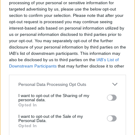
processing of your personal or sensitive information for
targeted advertising by us, please use the below opt-out
section to confirm your selection. Please note that after your
opt-out request is processed you may continue seeing
interest-based ads based on personal information utilized by
us or personal information disclosed to third parties prior to
your opt-out. You may separately opt-out of the further
Η έκδοση
Zeekr X Privilege AWD
με δύο
disclosure of your personal information by third parties on the
IAB’s list of downstream participants. This information may
ηλεκτροκινητήρες και
τετρακίνηση
με ισχύ 315
also be disclosed by us to third parties on the
IAB’s List of
KW /
428 hp
και αυτονομία έως
425 χλμ
.,
Downstream Participants
that may further disclose it to other
κοστίζει
47.990 ευρώ
ή
42.990
ευρώ με τις δύο
third parties.
επιδοτήσεις.
Please note that this website/app uses one or more Google
Personal Data Processing Opt Outs
services and may gather and store information including but
not limited to your visit or usage behaviour. You may click to
I want to opt-out of the Sharing of my
Πάντως, προσφέρεται και σε έκδοση
Zeekr X
personal data.
grant or deny consent to Google and its third-party tags to
Core
, με τιμή
37.990€ ή 32.990 ευρώ
με τις δύο
Opted In
use your data for below specified purposes in below Google
επιδοτήσεις, με μικρότερη
μπαταρία 49 kW
h,
consent section.
I want to opt-out of the Sale of my
ισχύ 200 KW /
272 hp
και αυτονομία έως
330
Personal Data.
Opted In
χλμ.