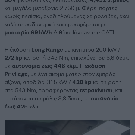
και μεγάλο μεταξόνιο 2,750 μ. Φέρει πόρτες
χωρίς πλαίσιο, αναδιπλούμενες χειρολαβές, έχει
καλή αεροδυναμική και προσφέρεται με
μπαταρία 69 kWh
Λιθίου-Ιόντων της CATL.
Η έκδοση
Long Range
με κινητήρα 200 kW /
272 hp
και ροπή 343 Nm, επιταχύνει σε 5,6 δευτ.
με
αυτονομία έως 446 χλμ..
Η
έκδοση
Privilege
, με ένα ακόμα μοτέρ στον εμπρός
άξονα, αποδίδει 315 kW /
428 hp
και τη ροπή
στα 543 Nm, προσφέροντας
τετρακίνηση
, και
επιτάχυνση σε μόλις 3,8 δευτ., με
αυτονομία
έως 425 χλμ.
.