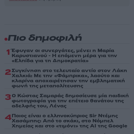
Πιο δημοφιλή
1
Έφυγαν οι συνεργάτες, μένει η Μαρία
Καρυστιανού - Η επόμενη μέρα για την
«Ελπίδα για τη Δημοκρατία»
2
Συγκίνηση στο τελευταίο αντίο στον Λάκη
Χαλκιά: Με την «Φάμπρικα», λαούτο και
κλαρίνα αποχαιρέτησαν την εμβληματική
φωνή της μεταπολίτευσης
3
Ο Κώστας Σαμαράς δημοσίευσε μία παιδική
φωτογραφία για την επέτειο θανάτου της
αδελφής του, Λένας
4
Ποιος είναι ο ελληνοκύπριος Sir Ντέμης
Χασάμπης: Από το σκάκι, στο Νόμπελ
Χημείας και στο «τιμόνι» της AI της Google