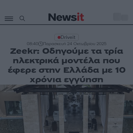
Μετάβαση
σε
o
27
περιεχόμενο
Driveit
08:40
Παρασκευή 24 Οκτωβρίου 2025
Zeekr: Οδηγούμε τα τρία
ηλεκτρικά μοντέλα που
έφερε στην Ελλάδα με 10
χρόνια εγγύηση