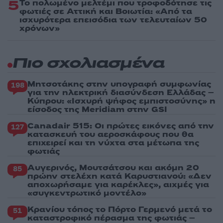
5
Το πολωμένο μελτέμι που τροφοδότησε τις
φωτιές σε Αττική και Βοιωτία: «Από τα
ισχυρότερα επεισόδια των τελευταίων 50
χρόνων»
Πιο σχολιασμένα
Μητσοτάκης στην υπογραφή συμφωνίας
198
για την ηλεκτρική διασύνδεση Ελλάδας –
Κύπρου: «Ισχυρή ψήφος εμπιστοσύνης» η
είσοδος της Meridiam στην GSI
Canadair 515: Οι πρώτες εικόνες από την
127
κατασκευή του αεροσκάφους που θα
επιχειρεί και τη νύχτα στα μέτωπα της
φωτιάς
Αυγερινός, Μουτσάτσου και ακόμη 20
85
πρώην στελέχη κατά Καρυστιανού: «Δεν
αποχωρήσαμε για καρέκλες», αιχμές για
«συγκεντρωτικό μοντέλο»
Κρανίου τόπος το Πόρτο Γερμενό μετά το
51
καταστροφικό πέρασμα της φωτιάς –