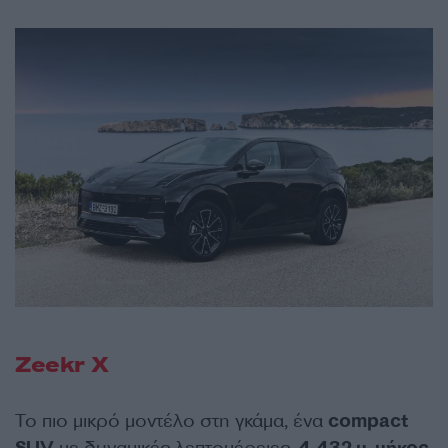
Zeekr X
Το πιο μικρό μοντέλο στη γκάμα, ένα
compact
SUV
με δυναμικές λεπτομέρειες,
4,432 μ. μήκος