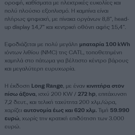
οροφή, καθίσματα με ηλεκτρικές ευκολίες και
πολύ πλούσιο εξοπλισμό. Η καμπίνα είναι
πλήρως ψηφιακή, με πίνακα οργάνων 8,8”, head-
up display 14,7” και κεντρική οθόνη αφής 15,4”.
Εφοδιάζεται με πολύ μεγάλη
μπαταρία 100 kWh
ιόντων λιθίου (NMC) της CATL, τοποθετημένη
χαμηλά στο πάτωμα για βέλτιστο κέντρο βάρους
και μεγαλύτερη ευρυχωρία.
Η έκδοση
Long Range
, με έναν
κινητήρα στον
πίσω άξονα
, ισχύ 200 KW /
272 hp
, επιτάχυνση
7,2 δευτ., και τελική ταχύτητα 200 χλμ./ώρα,
χαρίζει
αυτονομία έως και 620 χλμ.
Τιμή
59.990
ευρώ
, χωρίς την κρατική επιδότηση των 3.000
ευρώ.