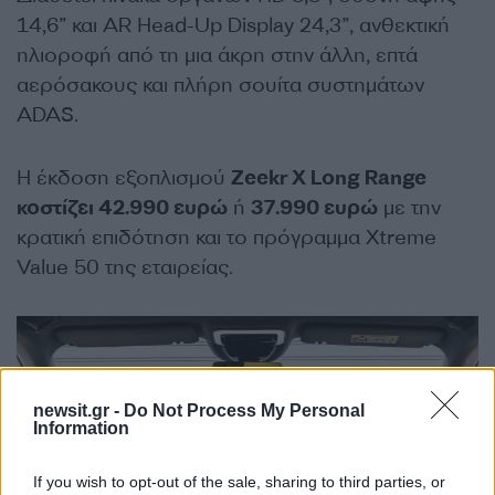
14,6” και AR Head-Up Display 24,3”, ανθεκτική
ηλιοροφή από τη μια άκρη στην άλλη, επτά
αερόσακους και πλήρη σουίτα συστημάτων
ADAS.
Η έκδοση εξοπλισμού
Zeekr X Long Range
κοστίζει 42.990 ευρώ
ή
37.990 ευρώ
με την
κρατική επιδότηση και το πρόγραμμα Xtreme
Value 50 της εταιρείας.
newsit.gr -
Do Not Process My Personal
Information
If you wish to opt-out of the sale, sharing to third parties, or