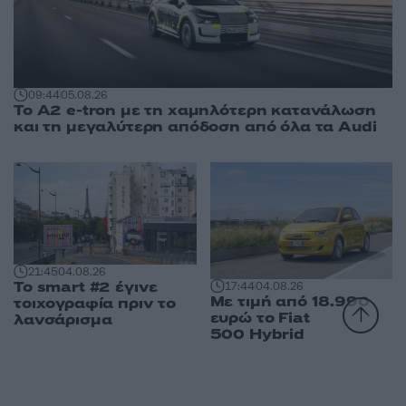
09:44
05.08.26
Το A2 e-tron με τη χαμηλότερη κατανάλωση
και τη μεγαλύτερη απόδοση από όλα τα Audi
21:45
04.08.26
Το smart #2 έγινε
17:44
04.08.26
Με τιμή από 18.990
τοιχογραφία πριν το
ευρώ το Fiat
λανσάρισμα
500 Hybrid