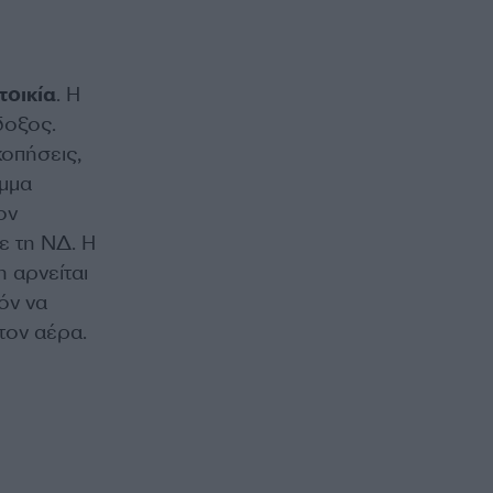
τοικία
. Η
δοξος.
οπήσεις,
όμμα
ον
ε τη ΝΔ. Η
 αρνείται
όν να
τον αέρα.