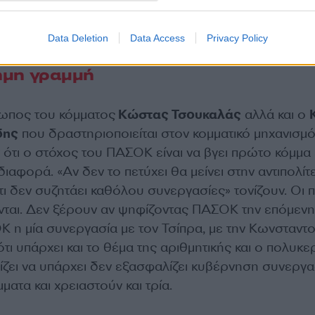
ά, να βρουν και αυτά μια λύση. Ποιος θα πει όχι αν ε
λύση), δεν ξέρω.»
Data Deletion
Data Access
Privacy Policy
ημη γραμμή
ωπος του κόμματος
Κώστας Τσουκαλάς
αλλά και ο
δης
που δραστηριοποιείται στον κομματικό μηχανισμό
ότι ο στόχος του ΠΑΣΟΚ είναι να βγει πρώτο κόμμα
ιαφορά. «Αν δεν το πετύχει θα μείνει στην αντιπολίτ
τι δεν συζητάει καθόλου συνεργασίες» τονίζουν. Οι 
ται. Δεν ξέρουν αν ψηφίζοντας ΠΑΣΟΚ την επόμενη
Κ η μία συνεργασία με τον Τσίπρα, με την Κωνσταντ
τι υπάρχει και το θέμα της αριθμητικής και ο πολυκ
ίζει να υπάρχει δεν εξασφαλίζει κυβέρνηση συνεργ
ματα και χρειαστούν και τρία.