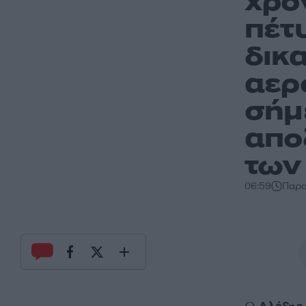
χρό
πέτ
δικ
αερ
σήμ
απο
των
06:59
Παρα