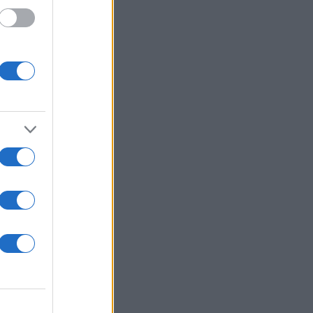
δεν
ν
 είναι η
άνει
υβέρνησης
που θα πει
πρέπει να
«Η πρώτη
τα
είναι όλα