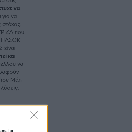
σα στις
έτυχε να
 για να
ς στόχος.
ΣΥΡΙΖΑ που
το ΠΑΣΟΚ
ώ είναι
εί και
μελλου να
 γραφούν
 ζήσε Μάη
 λύσεις.
υμε ένα –
sonal or