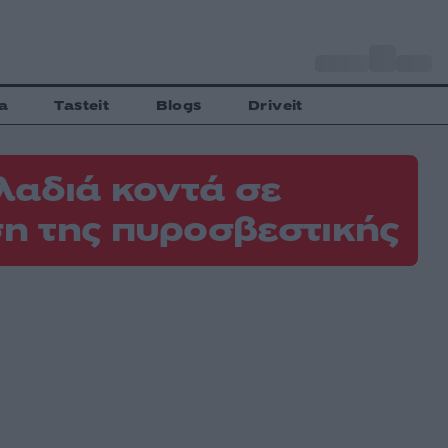
o
Αθήνα
29
C
a
Tasteit
Blogs
Driveit
λαδιά κοντά σε
η της πυροσβεστικής