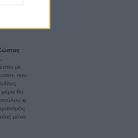
ίναι
Κώστας
,
 έστω με
ευση», που
πολίτες
 μέρα θα
οπούλου κι
ερματισμός
ασίας μόνο