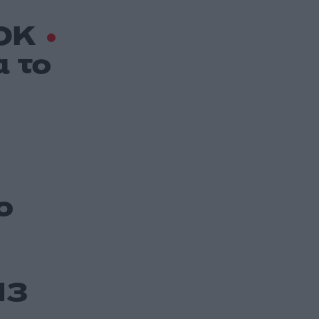
ΣΟΚ
 το
ο
13