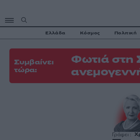
Μετάβαση
σε
περιεχόμενο
Ελλάδα
Κόσμος
Πολιτική
Φωτιά στη 
Συμβαίνει
ανεμογεννή
τώρα:
Χ
Γράφει :