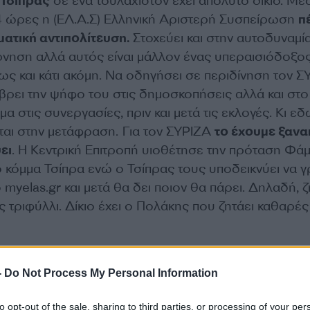
Τσίπρας
σε ένα τουλάχιστον έχει απόλυτο δίκιο. Μέ
 ώρες η (ΕΛ.Α.Σ) Ελληνική Αριστερή Συσπείρωση
π
ματική αντιπολίτευση.
Στοχεύει και στην αυτοδυναμία
έρνηση αλλά αυτός είναι μάλλον ένας υπεραισιόδοξο
ως και κάτι ακόμη. Να οδηγήσει σε περιδίνηση τον 
 βρει την ψήφο του στις δημοσκοπήσεις αλλά και σ
μα στις συνεργασίες, πριν και μετά τις εκλογές. Κι εδ
ται στην μετάφραση. Για τον ΣΥΡΙΖΑ
το έχουμε ξαναπ
ει
. Η Κεντρική Επιτροπή υιοθέτησε την πρόταση Φά
το κόμμα Τσίπρα ενώ ο Τσίπρας τους υποδεικνύει να
myelas.gr και μετά θα δει ποιον θα πάρει. Δηλαδή,
 τριφύλλι. Δίκιο έχει ο Πολάκης που ζητάει καθαρές
ία στο κουτάλι
-
Do Not Process My Personal Information
ΑΣΟΚ όμως υπάρχει τρικυμία σε κουτάλι. Ας τα πάρο
to opt-out of the sale, sharing to third parties, or processing of your per