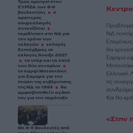
Τρεις αρχηγοί στον
ΣΥΡΙΖΑ των 8-9
Κεντρο
βουλευτών;
ο
αριστερός
σουρεαλισμός
Προβληματ
συνεχίζεται
ΝΔ ποντάρ
περιδίνηση στη ΝΔ για
τον χρόνο των
Επομένως 
εκλογών
εκλογές
θα χρειασ
Σεπτέμβριος vs
εκλογές Άνοιξη 2027
Σαμαρά εφ
τα υπέρ και τα κατά
Μητσοτάκη
των δύο σεναρίων
το καρφί Μητσοτάκη
Ελληνική 
για Σαμαρά για την
τις συνεργ
πτώση της κυβέρνησης
της ΝΔ το 1993
θα
συνδράμει
αμφισβητηθεί η αγάπη
Και θα κρ
του για την παράταξη
«Στην 
Με 8-9 βουλευτές από