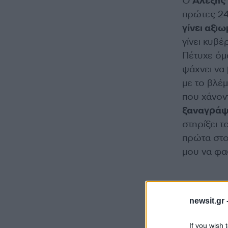
Ο
Αλέξης 
πρώτες 24
γίνει αξιω
γίνει κυβ
Πέτυχε όμ
ψάχνει να
με το βλέμ
που χάνον
ξαναγράψ
στηρίξει 
πρώτα στο 
μου να φας
Τρικυμ
newsit.gr 
Και στο Π
If you wish 