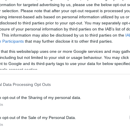
formation for targeted advertising by us, please use the below opt-out s
r selection. Please note that after your opt-out request is processed y
eing interest-based ads based on personal information utilized by us or
ιο του ΠΑΣΟΚ αποδέχθηκε την πρόταση του Χάρη Δ
disclosed to third parties prior to your opt-out. You may separately opt-
ε ότι δεν θα συνεργαστεί με τη ΝΔ. Επίσης αποφάσι
losure of your personal information by third parties on the IAB’s list of
τόνομα στις εκλογές καμία συνεργασία δεν θα κάνει.
. This information may also be disclosed by us to third parties on the
IA
Participants
that may further disclose it to other third parties.
επανήλθε και πρότεινε συνομιλίες με τον Τσίπρα
, 
 that this website/app uses one or more Google services and may gath
πάρει στις εκλογές 25% και να μην δικαιούται το μπ
including but not limited to your visit or usage behaviour. You may click 
 to Google and its third-party tags to use your data for below specifi
ν απέκλεισε να είναι επικεφαλής ο Αλέξης Τσίπρας σ
ogle consent section.
ση. «Νομίζω ότι το ποιος θα είναι αρχηγός, θα καθ
πό το ποιος θα είναι πρώτος, ποιος θα έχει τη δύνα
l Data Processing Opt Outs
α είναι ο πρόεδρος του ΠΑΣΟΚ» πρόσθεσε.
o opt-out of the Sharing of my personal data.
In
άκης προειδοποίησε ότι ο επόμενος που θα βγει ε
α διαγραφεί. Αλλά
η απειλή έμεινε στον αέρα.
o opt-out of the Sale of my Personal Data.
In