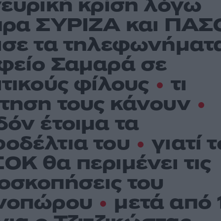
νευρική κρίση λόγω
πρα ΣΥΡΙΖΑ και ΠΑ
ισε τα τηλεφωνήματα
φείο Σαμαρά σε
ιτικούς φίλους
τι
τηση τους κάνουν
δόν έτοιμα τα
οδέλτια του
γιατί τ
ΟΚ θα περιμένει τις
οσκοπήσεις του
νοπώρου
μετά από 