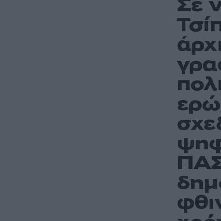
Σε 
Τσί
άρχ
γρα
πολ
ερώ
σχε
ψηφ
ΠΑΣ
δημ
φθι