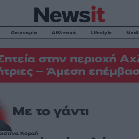
Οικονομία
Αθλητικά
Lifestyle
Medi
Σητεία στην περιοχή Αχ
τριες – Άμεση επέμβασ
Με το γάντι
ριστίνα Κοραή