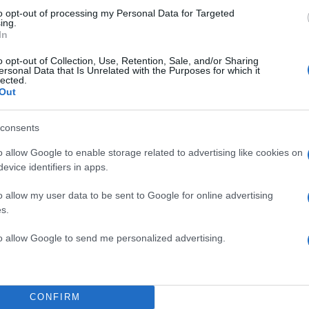
ν αλλά
to opt-out of processing my Personal Data for Targeted
ing.
In
αμαντοπούλου δήλωσε ότι «πιο γελοία προσέγγιση» 
o opt-out of Collection, Use, Retention, Sale, and/or Sharing
 φανταστεί από αυτήν του Δούκα και όσων προτείνου
ersonal Data that Is Unrelated with the Purposes for which it
lected.
 με άλλα κόμματα πριν από τις εκλογές.
Out
έμα, το ‘συζητούμε από τώρα με τους μεν ή τους δε’,
consents
α ένα κόμμα να ανοίξει πόρτες και παράθυρα και να χ
o allow Google to enable storage related to advertising like cookies on
ς» τόνισε. Άφησε όμως ανοιχτό το θέμα της διακ
evice identifiers in apps.
 την επομένη των εκλογών. «Θα προκύψει από αυτά 
o allow my user data to be sent to Google for online advertising
ς λαός» τόνισε.
s.
υλευτής
Νίκος Παπανδρέου
δήλωσε ότι το ΠΑΣΟΚ 
to allow Google to send me personalized advertising.
υτόνομα αλλά «μετά την πρώτη Κυριακή βλέπουμε». 
 μας δείξει την άλλη Κυριακή» τόνισε. «Μπορεί όλα 
όμματα, τα προοδευτικά, που λέμε, που για μένα δεν 
CONFIRM