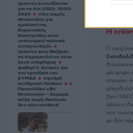
προοδευτικ
έρευνες συνεχίζονται
για τα έτη 2022- 2023-
σωστή (η 
2024
νέες αιχμές
Μητσοτάκη για
εμπλοκή της
Ευρωπαϊκής
Η επίσ
Εισαγγελίας στον
«εσωτερικό πολιτικό
ανταγωνισμό»
Ο εκπρόσ
πράσινο φως Μαξίμου
Σκανδαλί
σε Καραμανλή να είναι
ξανά υποψήφιος
δηλώνουν 
φαβορί ή Δούρου για
μία ψήφο δ
την προεδρία του
ΣΥΡΙΖΑ
σφοδρή
σημαίνει ό
αντίδραση Πολάκη
η
μπερδεύον
Πατουλίδου είδε
Μητσοτάκη – Σαμαρά
βγει ΠΑΣΟ
αλλά χωρίς δικαίωση
άλλους διό
δεν πάει πουθενά
που συνεχ
με δύο κόμ