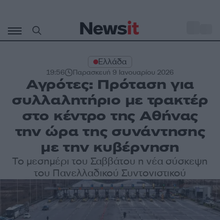
Μετάβαση
σε
o
32
περιεχόμενο
Ελλάδα
19:56
Παρασκευή 9 Ιανουαρίου 2026
Αγρότες: Πρόταση για
συλλαλητήριο με τρακτέρ
στο κέντρο της Αθήνας
την ώρα της συνάντησης
με την κυβέρνηση
Το μεσημέρι του Σαββάτου η νέα σύσκεψη
του Πανελλαδικού Συντονιστικού