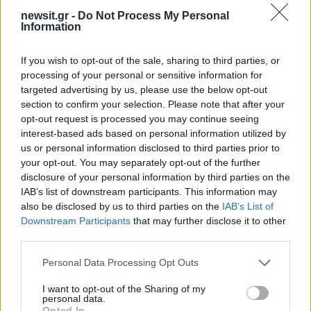
newsit.gr -
Do Not Process My Personal
Information
2000 /2000
If you wish to opt-out of the sale, sharing to third parties, or
Υποβολή σχολίου
processing of your personal or sensitive information for
targeted advertising by us, please use the below opt-out
Όροι Χρήσης
. Το site προστατεύεται από reCAPTCHA, ισχύουν
section to confirm your selection. Please note that after your
Πολιτική Απορρήτου
&
Όροι Χρήσης
της Google.
opt-out request is processed you may continue seeing
Ελλάδα
interest-based ads based on personal information utilized by
us or personal information disclosed to third parties prior to
ΑΓΡΟΤΕΣ
ΚΙΝΗΤΟΠΟΙΗΣΕΙΣ
ΜΠΛΟΚΑ
your opt-out. You may separately opt-out of the further
Share:
disclosure of your personal information by third parties on the
IAB’s list of downstream participants. This information may
also be disclosed by us to third parties on the
IAB’s List of
Ακολουθήστε το Νewsit.gr στο
Google News
και
Downstream Participants
that may further disclose it to other
ενημερωθείτε πρώτοι για όλη την ειδησεογραφία και τα
third parties.
τελευταία νέα
της ημέρας
Please note that this website/app uses one or more Google
Personal Data Processing Opt Outs
services and may gather and store information including but
not limited to your visit or usage behaviour. You may click to
I want to opt-out of the Sharing of my
personal data.
grant or deny consent to Google and its third-party tags to
Opted In