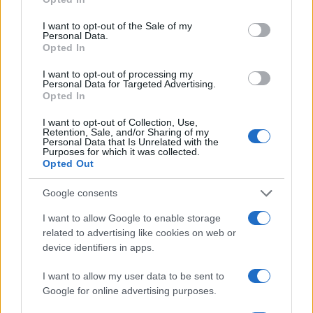
use your data for below specified purposes in below Google
Πιο δημοφιλή
consent section.
I want to opt-out of the Sale of my
Personal Data.
1
Κωνσταντίνος Αργυρός και Αλεξάνδρα
Opted In
Νίκα κάνουν διακοπές με πολυτελές γιοτ
με τα δύο παιδιά τους
I want to opt-out of processing my
Personal Data for Targeted Advertising.
2
Η Άννα Βίσση ξετρελάθηκε με μπάντα που
Opted In
έπαιζε Τσιτσάνη στο Φισκάρδο και τους
πρότεινε συνεργασία
I want to opt-out of Collection, Use,
Retention, Sale, and/or Sharing of my
3
Θρήνος για τον Λιονέλ Μέσι – Πέθανε ο
Personal Data that Is Unrelated with the
πατέρας του, Χόρχε
Purposes for which it was collected.
Opted Out
4
Ελίζαμπεθ Ελέτσι και Νεκτάριος Λεμονίδης
πήγαν στον Άγιο Νεκτάριο Βούλας για να
Google consents
πάρουν την ευχή για τον γιο τους
I want to allow Google to enable storage
5
Ηφαίστειο Σαντορίνης: Ένας 15χρονος που
δεν πρόλαβε να ξεφύγει από το τσουνάμι
related to advertising like cookies on web or
μπορεί να αλλάξει τη χρονολογία της
device identifiers in apps.
προϊστορικής έκρηξης
I want to allow my user data to be sent to
Google for online advertising purposes.
Πιο σχολιασμένα