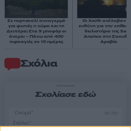
Σε πορτοκαλί συναγερμό
Οι Χούθι ανέλαβαν τ
για φωτιές η χώρα και τη
ευθύνη για την επίθεσ
Δευτέρα: Στα 9 μποφόρ οι
διυλιστήριο της Saud
άνεμοι – Πάνω από 400
Aramco στη Σαουδι
πυρκαγιές σε 10 ημέρες
Αραβία
Σχόλια
Σχολίασε εδώ
50 /50