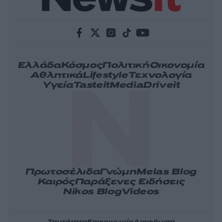
Ελλάδα
Κόσμος
Πολιτική
Οικονομία
Αθλητικά
Lifestyle
Τεχνολογία
Υγεία
Tasteit
Media
Driveit
Πρωτοσέλιδα
Γνώμη
Melas Blog
Καιρός
Παράξενες Ειδήσεις
Nikos Blog
Videos
Ταυτότητα
Επικοινωνία
Διαφήμιση