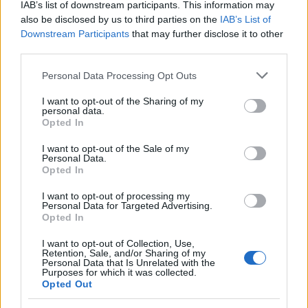
IAB’s list of downstream participants. This information may
με τα δύο παιδιά τους
also be disclosed by us to third parties on the
IAB’s List of
3
Θρήνος για τον Λιονέλ Μέσι – Πέθανε ο
Downstream Participants
that may further disclose it to other
πατέρας του, Χόρχε
third parties.
4
Το 5ο πακέτο βίντεο και φωτογραφιών με
Please note that this website/app uses one or more Google
UFO από το Πεντάγωνο - Το «τρίγωνο» και
Personal Data Processing Opt Outs
οι «ψυχρές σφαίρες»
services and may gather and store information including but
not limited to your visit or usage behaviour. You may click to
I want to opt-out of the Sharing of my
5
Ωδή στη γάτα: Το πλάσμα που δεν ανήκει
personal data.
grant or deny consent to Google and its third-party tags to
σε κανέναν, αλλά όλοι θέλουν δίπλα τους
Opted In
use your data for below specified purposes in below Google
consent section.
I want to opt-out of the Sale of my
Personal Data.
Πιο σχολιασμένα
Opted In
I want to opt-out of processing my
Marfin: Η 46χρονη πήρε προθεσμία για
104
Personal Data for Targeted Advertising.
να απολογηθεί την Τρίτη – «Είναι αθώα,
Opted In
συμμετείχε στη διαδήλωση όπως και
100.000 άτομα»
I want to opt-out of Collection, Use,
Retention, Sale, and/or Sharing of my
Βγήκαν ξανά τα μαχαίρια στην Ελπίδα
96
Personal Data that Is Unrelated with the
για τη Δημοκρατία: «Καρυστιανού,
Purposes for which it was collected.
Γρατσία και Γαλανός μετέτρεψαν το
Opted Out
κίνημα σε φοβικό αρχηγικό κόμμα»