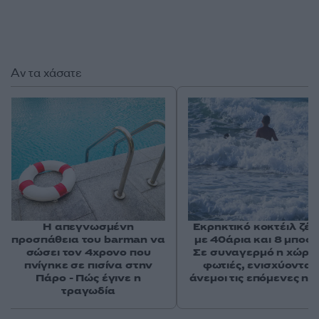
Αν τα χάσατε
Η απεγνωσμένη
Εκρηκτικό κοκτέιλ ζέσ
προσπάθεια του barman να
με 40άρια και 8 μποφό
σώσει τον 4χρονο που
Σε συναγερμό η χώρα 
πνίγηκε σε πισίνα στην
φωτιές, ενισχύονται 
Πάρο - Πώς έγινε η
άνεμοι τις επόμενες ημ
τραγωδία