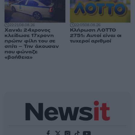
22:21
08.08.26
22:05
08.08.26
Χανιά: 24χρονος
Κλήρωση ΛΟΤΤΟ
κλείδωσε 17χρονη
2751: Αυτοί είναι οι
πρώην φίλη του σε
τυχεροί αριθμοί
σπίτι – Την άκουσαν
που φώναζε
«βοήθεια»