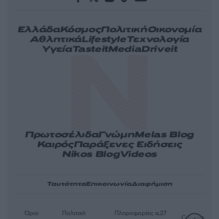
Ελλάδα
Κόσμος
Πολιτική
Οικονομία
Αθλητικά
Lifestyle
Τεχνολογία
Υγεία
Tasteit
Media
Driveit
Πρωτοσέλιδα
Γνώμη
Melas Blog
Καιρός
Παράξενες Ειδήσεις
Nikos Blog
Videos
Ταυτότητα
Επικοινωνία
Διαφήμιση
Όροι
Πολιτική
Πληροφορίες α.27
Cookies