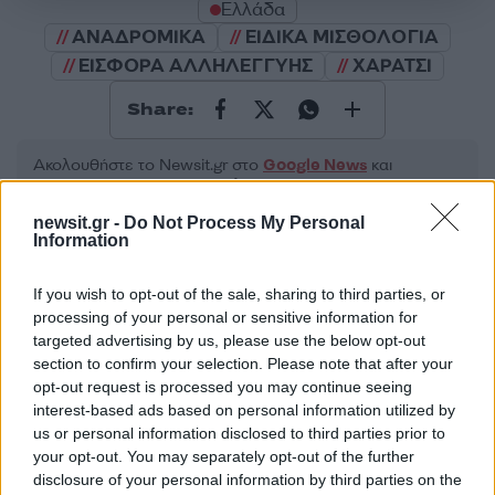
Ελλάδα
ΑΝΑΔΡΟΜΙΚΑ
ΕΙΔΙΚΑ ΜΙΣΘΟΛΟΓΙΑ
ΕΙΣΦΟΡΑ ΑΛΛΗΛΕΓΓΥΗΣ
ΧΑΡΑΤΣΙ
Share:
Ακολουθήστε το Νewsit.gr στο
Google News
και
ενημερωθείτε πρώτοι για όλη την ειδησεογραφία και τα
τελευταία νέα
της ημέρας
newsit.gr -
Do Not Process My Personal
Information
If you wish to opt-out of the sale, sharing to third parties, or
processing of your personal or sensitive information for
targeted advertising by us, please use the below opt-out
Πιο δημοφιλή
section to confirm your selection. Please note that after your
opt-out request is processed you may continue seeing
1
Η Άννα Βίσση ξετρελάθηκε με μπάντα που
interest-based ads based on personal information utilized by
έπαιζε Τσιτσάνη στο Φισκάρδο και τους
πρότεινε συνεργασία
us or personal information disclosed to third parties prior to
your opt-out. You may separately opt-out of the further
2
Κωνσταντίνος Αργυρός και Αλεξάνδρα
disclosure of your personal information by third parties on the
Νίκα κάνουν διακοπές με πολυτελές γιοτ