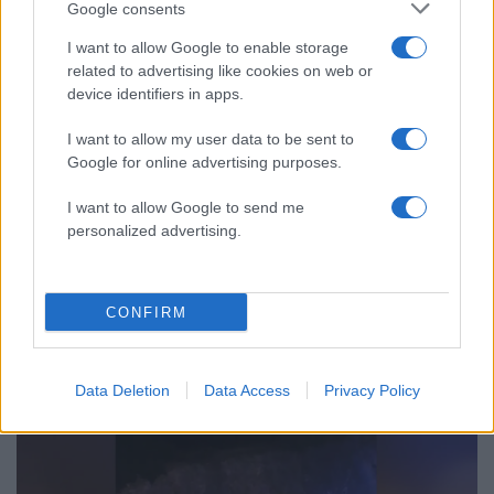
Μεταφορές χρημάτων: Πότε μπορεί να
Google consents
85
θεωρηθούν δωρεές και να επιβληθεί
φόρος – Τι ισχυεί για τις γονικές παροχές
I want to allow Google to enable storage
related to advertising like cookies on web or
Απίστευτο κι όμως αληθινό -
81
device identifiers in apps.
Aναστέλλονται τα τακτικά ραντεβού του
αγγειοχειρουργού του νοσοκομείου
Χανίων επειδή κλάπηκε το μηχανάκι του
I want to allow my user data to be sent to
γιατρού
Google for online advertising purposes.
Σούπερ μάρκετ: Νέες μειώσεις τιμών –
71
I want to allow Google to send me
916 προϊόντα στην εθνική πρωτοβουλία,
ανάμεσά τους 130 σχολικά
personalized advertising.
CONFIRM
Ελλάδα: Περισσότερα
άρθρα
Data Deletion
Data Access
Privacy Policy