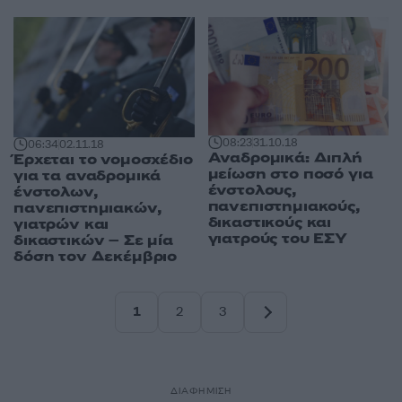
08:23
31.10.18
06:34
02.11.18
Αναδρομικά: Διπλή
Έρχεται το νομοσχέδιο
μείωση στο ποσό για
για τα αναδρομικά
ένστολους,
ένστολων,
πανεπιστημιακούς,
πανεπιστημιακών,
δικαστικούς και
γιατρών και
γιατρούς του ΕΣΥ
δικαστικών – Σε μία
δόση τον Δεκέμβριο
1
2
3
Σελίδα
Σελίδα
Σελίδα
ΔΙΑΦΗΜΙΣΗ