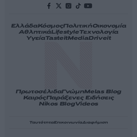
Ελλάδα
Κόσμος
Πολιτική
Οικονομία
Αθλητικά
Lifestyle
Τεχνολογία
Υγεία
Tasteit
Media
Driveit
Πρωτοσέλιδα
Γνώμη
Melas Blog
Καιρός
Παράξενες Ειδήσεις
Nikos Blog
Videos
Ταυτότητα
Επικοινωνία
Διαφήμιση