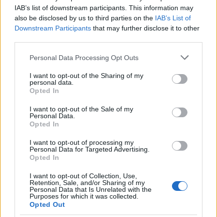
IAB’s list of downstream participants. This information may
also be disclosed by us to third parties on the
IAB’s List of
Downstream Participants
that may further disclose it to other
third parties.
Please note that this website/app uses one or more Google
Personal Data Processing Opt Outs
services and may gather and store information including but
not limited to your visit or usage behaviour. You may click to
I want to opt-out of the Sharing of my
personal data.
grant or deny consent to Google and its third-party tags to
Opted In
use your data for below specified purposes in below Google
consent section.
I want to opt-out of the Sale of my
Personal Data.
Opted In
I want to opt-out of processing my
Personal Data for Targeted Advertising.
08:51
10.12.18
Opted In
Αναδρομικά – Δημόσιο: Πληρωμή 21
Δεκεμβρίου μαζί με τη σύνταξη
I want to opt-out of Collection, Use,
Retention, Sale, and/or Sharing of my
Personal Data that Is Unrelated with the
Purposes for which it was collected.
Opted Out