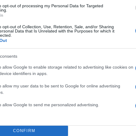
to opt-out of processing my Personal Data for Targeted
ing.
In
Σχολίασε εδώ
o opt-out of Collection, Use, Retention, Sale, and/or Sharing
ersonal Data that Is Unrelated with the Purposes for which it
lected.
Out
50
consents
o allow Google to enable storage related to advertising like cookies on
evice identifiers in apps.
2000 /
o allow my user data to be sent to Google for online advertising
Υποβολή σχολίου
s.
ροστατεύεται από reCAPTCHA, ισχύουν
Πολιτική Απορρήτου
&
Όροι Χρήσης
της
to allow Google to send me personalized advertising.
Ελλάδα
ΑΝΑΣΚΟΠΗΣΗ
ΦΥΣΗ
CONFIRM