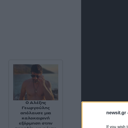
Ο Αλέξης
Γεωργούλης
newsit.gr 
απόλαυσε μια
καλοκαιρινή
εξόρμηση στην
If you wish 