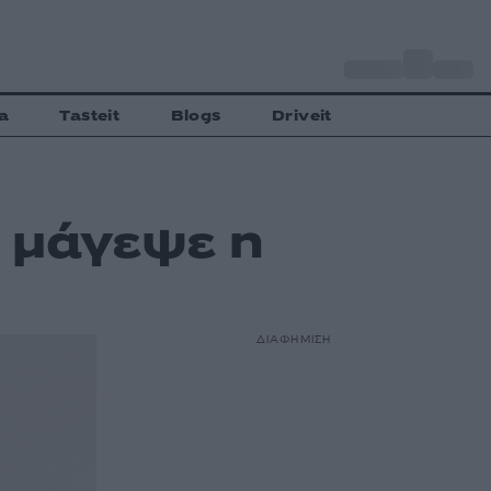
o
Αθήνα
30
C
a
Tasteit
Blogs
Driveit
 μάγεψε η
ΔΙΑΦΗΜΙΣΗ