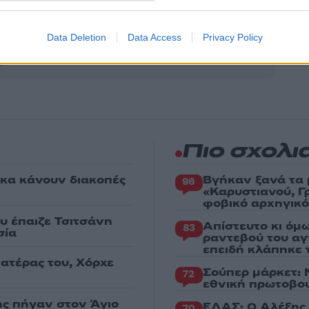
Share:
θήστε το Νewsit.gr στο
Google News
και ενημερωθείτε
Data Deletion
Data Access
Privacy Policy
 για όλη την ειδησεογραφία και τα
τελευταία νέα
της
ς
Πιο σχολι
κα κάνουν διακοπές
Βγήκαν ξανά τα 
96
«Καρυστιανού, Γ
φοβικό αρχηγικ
υ έπαιζε Τσιτσάνη
Απίστευτο κι όμ
83
σία
ραντεβού του αγ
επειδή κλάπηκε 
πατέρας του, Χόρχε
Σούπερ μάρκετ: 
72
εθνική πρωτοβου
ης πήγαν στον Άγιο
ΕΛΑΣ: Ο Αλέξης 
70