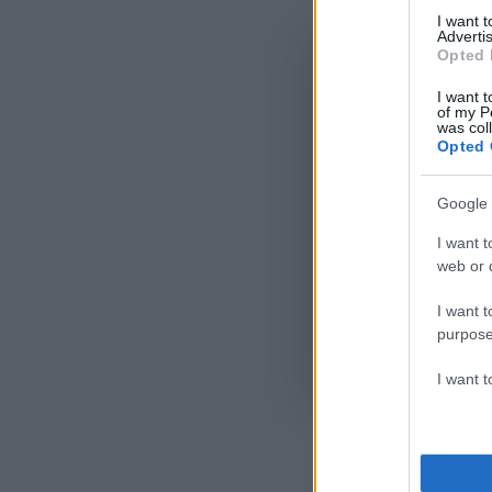
I want 
Advertis
Opted 
I want t
of my P
was col
Opted 
Google 
I want t
web or d
I want t
purpose
Όροι Χρήσης
. Το site π
I want 
Google.