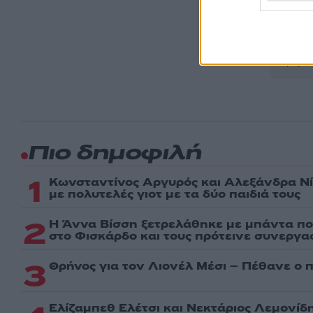
Ακολου
πρώτοι
ημέρα
Πιο δημοφιλή
1
Κωνσταντίνος Αργυρός και Αλεξάνδρα Νί
με πολυτελές γιοτ με τα δύο παιδιά τους
2
Η Άννα Βίσση ξετρελάθηκε με μπάντα πο
στο Φισκάρδο και τους πρότεινε συνεργα
3
Θρήνος για τον Λιονέλ Μέσι – Πέθανε ο 
Ελίζαμπεθ Ελέτσι και Νεκτάριος Λεμονίδ