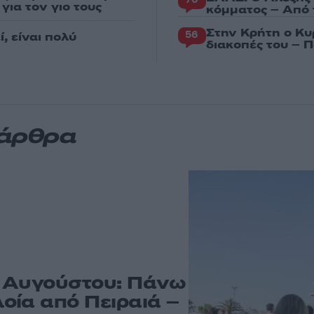
για τον γιο τους
κόμματος – Από 
Στην Κρήτη ο Κυ
56
, είναι πολύ
διακοπές του – 
 άρθρα
υ Αυγούστου: Πάνω
οία από Πειραιά –