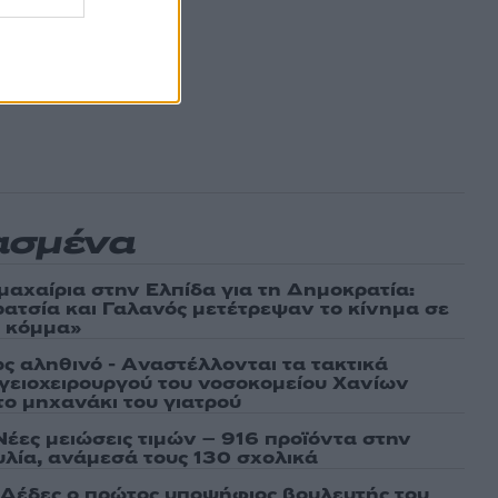
ασμένα
μαχαίρια στην Ελπίδα για τη Δημοκρατία:
ρατσία και Γαλανός μετέτρεψαν το κίνημα σε
ό κόμμα»
ως αληθινό - Aναστέλλονται τα τακτικά
γειοχειρουργού του νοσοκομείου Χανίων
το μηχανάκι του γιατρού
Νέες μειώσεις τιμών – 916 προϊόντα στην
λία, ανάμεσά τους 130 σχολικά
Δέδες ο πρώτος υποψήφιος βουλευτής του