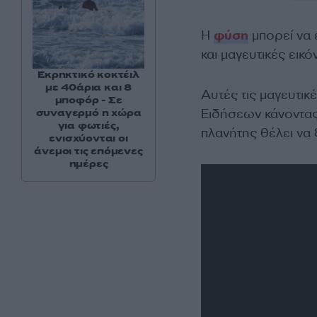
Η
φύση
μπορεί να 
και μαγευτικές ει
Εκρηκτικό κοκτέιλ
με 40άρια και 8
Αυτές τις μαγευτι
μποφόρ - Σε
Ειδήσεων κάνοντα
συναγερμό η χώρα
για φωτιές,
πλανήτης θέλει να 
ενισχύονται οι
άνεμοι τις επόμενες
ημέρες