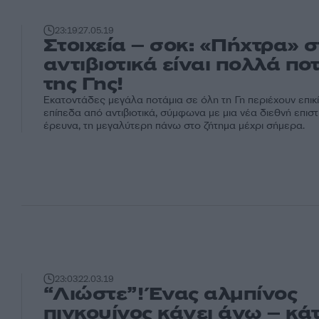
23:19
27.05.19
Στοιχεία – σοκ: «Πήχτρα» 
αντιβιοτικά είναι πολλά πο
της Γης!
Εκατοντάδες μεγάλα ποτάμια σε όλη τη Γη περιέχουν επι
επίπεδα από αντιβιοτικά, σύμφωνα με μια νέα διεθνή επισ
έρευνα, τη μεγαλύτερη πάνω στο ζήτημα μέχρι σήμερα.
23:03
22.03.19
“Λιώστε”! Ένας αλμπίνος
πιγκουίνος κάνει άνω – κά