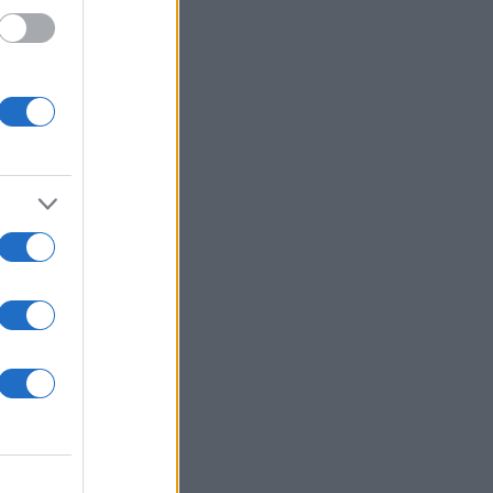
ε δει
eo
τρομακτικά