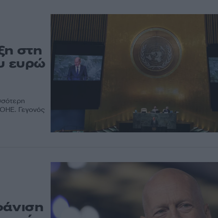
ξη στη
ου ευρώ
σσότερη
 ΟΗΕ. Γεγονός
φάνιση