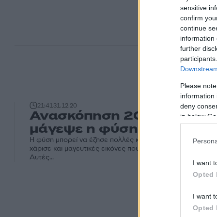
sensitive in
confirm you
continue se
information 
further disc
participants
Downstream 
Please note
information 
21:41
31.12.20
deny consent
Ανασκόπηση 2020: Έτσι μ
in below Go
μάγεψε η φύση (video)
Η φύση μπορεί να έζησε πολλές και μεγάλες καταστροφέ
Persona
χάρισε και μαγευτικές εικόνες που αιχμαλώτισε ο φωτογ
Αυτές...
I want t
Opted 
I want t
Opted 