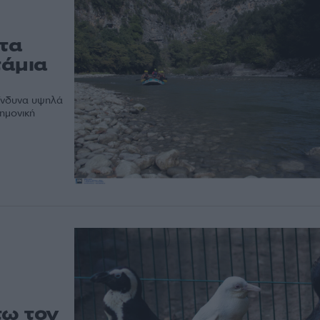
στα
τάμια
κίνδυνα υψηλά
τημονική
τω τον