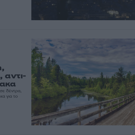
,
, αντι-
μακα
σε δέντρα,
κα για το