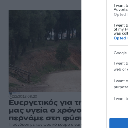
I want 
Advertis
Opted 
I want t
of my P
was col
Opted 
Google 
I want t
web or d
I want t
purpose
22:30
13.06.20
I want 
Ευεργετικός για την ψυχική
μας υγεία ο χρόνος που
περνάμε στη φύση
H σύνδεση με τον φυσικό κόσμο είναι απαραίτητη τόσο για την