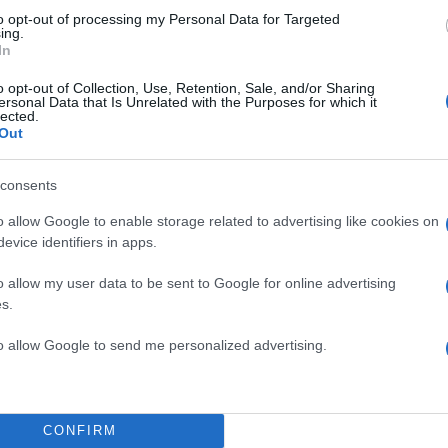
to opt-out of processing my Personal Data for Targeted
ing.
In
o opt-out of Collection, Use, Retention, Sale, and/or Sharing
ersonal Data that Is Unrelated with the Purposes for which it
lected.
Out
consents
o allow Google to enable storage related to advertising like cookies on
evice identifiers in apps.
o allow my user data to be sent to Google for online advertising
s.
to allow Google to send me personalized advertising.
17:47
21.09.19
Λιγάκι… εφιαλτικό! Έχετ
νυχτερίδα να τρώει; vid
CONFIRM
Η νυχτερίδα είναι για πολλούς ένα από τα... πλέον 