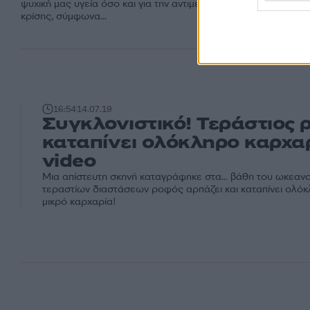
ψυχική μας υγεία όσο και για την αντιμετώπιση της κλιματικής
κρίσης, σύμφωνα...
16:54
14.07.19
Συγκλονιστικό! Τεράστιος 
καταπίνει ολόκληρο καρχαρ
video
Μια απίστευτη σκηνή καταγράφηκε στα... βάθη του ωκεανο
τεραστίων διαστάσεων ροφός αρπάζει και καταπίνει ολό
μικρό καρχαρία!