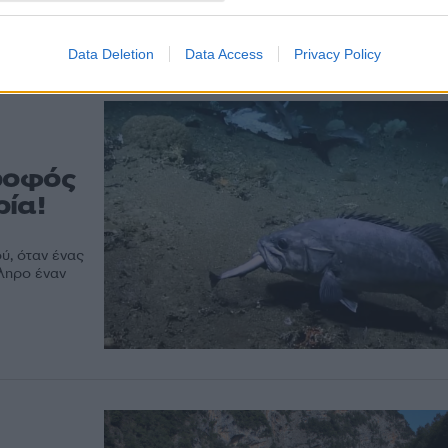
πλάσματα της φύσης και μάλλον αυτό το βίντεο δεν
καλύτερα τα πράγματα!
Data Deletion
Data Access
Privacy Policy
ροφός
ία!
ύ, όταν ένας
κληρο έναν