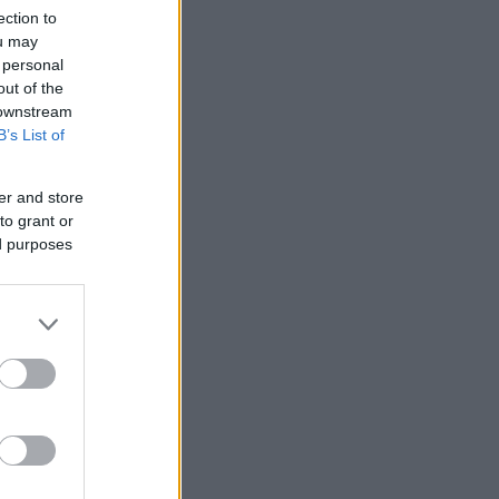
ection to
ou may
 personal
out of the
 downstream
B’s List of
er and store
to grant or
ed purposes