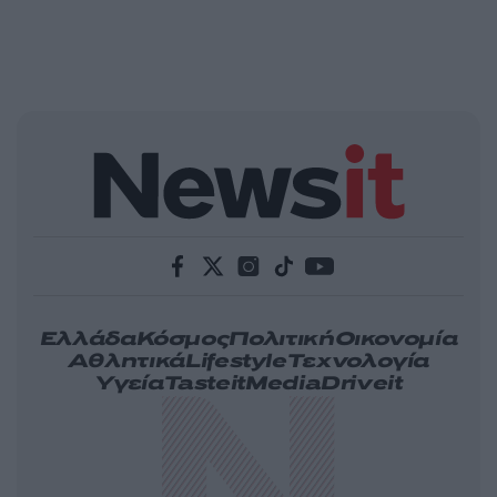
Ελλάδα
Κόσμος
Πολιτική
Οικονομία
Αθλητικά
Lifestyle
Τεχνολογία
Υγεία
Tasteit
Media
Driveit