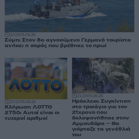
22:23
05.08.26
Σύμη: Στον 8ο αγνοούμενο Γερμανό τουρίστα
ανήκει η σορός που βρέθηκε το πρωί
21:15
05.08.26
Ηράκλειο: Συγκίνηση
22:10
05.08.26
στο τρισάγιο για τον
Κλήρωση ΛΟΤΤΟ
21χρονο που
2750: Αυτοί είναι οι
δολοφονήθηκε στην
τυχεροί αριθμοί
Αμμουδάρα – Θα
γιόρταζε τα γενέθλιά
του