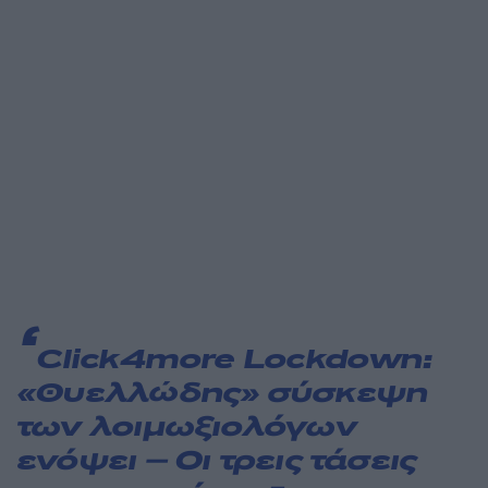
Click4more
Lockdown:
«Θυελλώδης» σύσκεψη
των λοιμωξιολόγων
ενόψει – Οι τρεις τάσεις