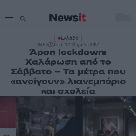
Μετάβαση
σε
o
28
περιεχόμενο
Ελλάδα
06:55
Τρίτη 30 Μαρτίου 2021
Άρση lockdown:
Χαλάρωση από το
Σάββατο – Τα μέτρα που
«ανοίγουν» λιανεμπόριο
και σχολεία