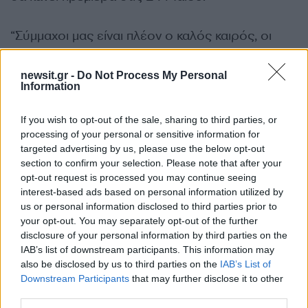
“Σύμμαχοι μας είναι πλέον ο καλός καιρός, οι
εμβολιασμοί και τα ατομικά οικιακά τεστ”
δηλώνουν κυβερνητικές πηγές, παραπέμποντας
newsit.gr -
Do Not Process My Personal
Information
σε έρευνες των Πανεπιστημίων Yale και Harvard
οι οποίες, όπως σημειώνουν, δείχνουν ότι ακόμη
If you wish to opt-out of the sale, sharing to third parties, or
και το 25% του πληθυσμού μιας χώρας να
processing of your personal or sensitive information for
εφαρμόσει τη χρήση των οικιακών τεστ, θα
targeted advertising by us, please use the below opt-out
section to confirm your selection. Please note that after your
καταγραφεί μια σημαντικότατη μείωση στα θετικά
opt-out request is processed you may continue seeing
κρούσματα και συνεπώς στους θανάτους.
interest-based ads based on personal information utilized by
us or personal information disclosed to third parties prior to
your opt-out. You may separately opt-out of the further
“Με αυτά τα όπλα είναι δυνατό να γίνει συζήτηση
disclosure of your personal information by third parties on the
για ελεγχόμενο άνοιγμα της οικονομίας, της
IAB’s list of downstream participants. This information may
κοινωνίας, της εκπαίδευσης, χωρίς να
also be disclosed by us to third parties on the
IAB’s List of
εγκαταλειφθεί η ευρύτερη στρατηγική που έχει
Downstream Participants
that may further disclose it to other
third parties.
στο επίκεντρο την προστασία της δημόσιας