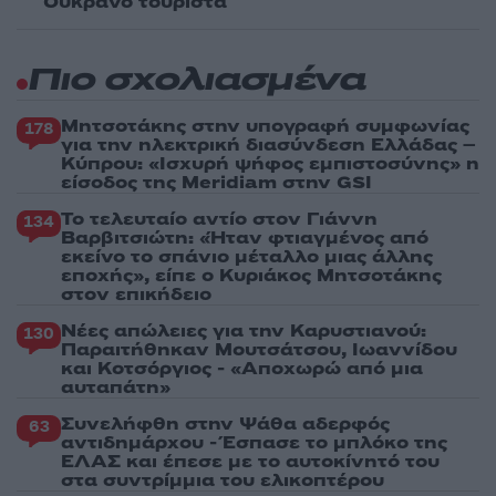
Ουκρανό τουρίστα
Πιο σχολιασμένα
Μητσοτάκης στην υπογραφή συμφωνίας
178
για την ηλεκτρική διασύνδεση Ελλάδας –
Κύπρου: «Ισχυρή ψήφος εμπιστοσύνης» η
είσοδος της Meridiam στην GSI
Το τελευταίο αντίο στον Γιάννη
134
Βαρβιτσιώτη: «Ήταν φτιαγμένος από
εκείνο το σπάνιο μέταλλο μιας άλλης
εποχής», είπε ο Κυριάκος Μητσοτάκης
στον επικήδειο
Νέες απώλειες για την Καρυστιανού:
130
Παραιτήθηκαν Μουτσάτσου, Ιωαννίδου
και Κοτσόργιος - «Αποχωρώ από μια
αυταπάτη»
Συνελήφθη στην Ψάθα αδερφός
63
αντιδημάρχου - Έσπασε το μπλόκο της
ΕΛΑΣ και έπεσε με το αυτοκίνητό του
στα συντρίμμια του ελικοπτέρου