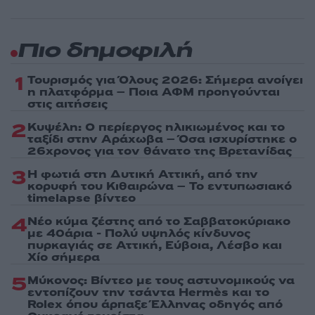
Πιο δημοφιλή
1
Τουρισμός για Όλους 2026: Σήμερα ανοίγει
η πλατφόρμα – Ποια ΑΦΜ προηγούνται
στις αιτήσεις
2
Κυψέλη: Ο περίεργος ηλικιωμένος και το
ταξίδι στην Αράχωβα – Όσα ισχυρίστηκε ο
26χρονος για τον θάνατο της Βρετανίδας
3
Η φωτιά στη Δυτική Αττική, από την
κορυφή του Κιθαιρώνα – Το εντυπωσιακό
timelapse βίντεο
4
Νέο κύμα ζέστης από το Σαββατοκύριακο
με 40άρια - Πολύ υψηλός κίνδυνος
πυρκαγιάς σε Αττική, Εύβοια, Λέσβο και
Χίο σήμερα
5
Μύκονος: Βίντεο με τους αστυνομικούς να
εντοπίζουν την τσάντα Hermès και το
Rolex όπου άρπαξε Έλληνας οδηγός από