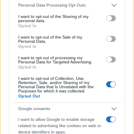
υγείας” τονίζουν οι ίδιες πηγές.
Please note that this website/app uses one or more Google
Personal Data Processing Opt Outs
services and may gather and store information including but
not limited to your visit or usage behaviour. You may click to
I want to opt-out of the Sharing of my
personal data.
grant or deny consent to Google and its third-party tags to
Opted In
use your data for below specified purposes in below Google
consent section.
I want to opt-out of the Sale of my
Personal Data.
Opted In
I want to opt-out of processing my
Personal Data for Targeted Advertising.
Opted In
I want to opt-out of Collection, Use,
Retention, Sale, and/or Sharing of my
Personal Data that Is Unrelated with the
Purposes for which it was collected.
Opted Out
Google consents
Με το βλέμμα στραμμένο στις
I want to allow Google to enable storage
δημοσκοπήσεις…
related to advertising like cookies on web or
device identifiers in apps.