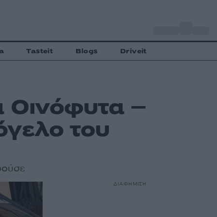
o
Αθήνα
27
C
a
Tasteit
Blogs
Driveit
α Οινόφυτα –
όγελο του
ορούσε
ΔΙΑΦΗΜΙΣΗ