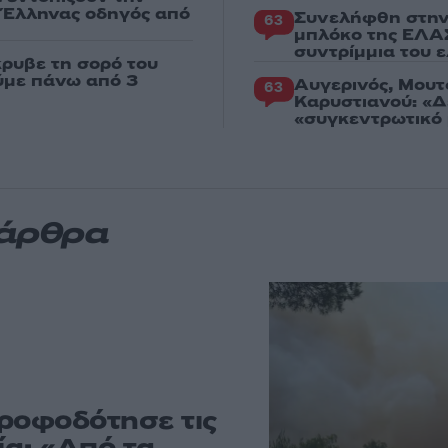
ε Έλληνας οδηγός από
Συνελήφθη στην
63
μπλόκο της ΕΛΑΣ
συντρίμμια του 
κρυβε τη σορό του
ούμε πάνω από 3
Αυγερινός, Μουτ
63
Καρυστιανού: «Δ
«συγκεντρωτικό
 άρθρα
τροφοδότησε τις