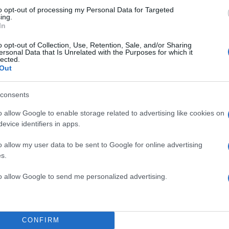
to opt-out of processing my Personal Data for Targeted
ing.
In
Σχολίασε εδώ
o opt-out of Collection, Use, Retention, Sale, and/or Sharing
ersonal Data that Is Unrelated with the Purposes for which it
lected.
Out
50
consents
o allow Google to enable storage related to advertising like cookies on
evice identifiers in apps.
2000 /
o allow my user data to be sent to Google for online advertising
Υποβολή σχολίου
s.
ροστατεύεται από reCAPTCHA, ισχύουν
Πολιτική Απορρήτου
&
Όροι Χρήσης
της
to allow Google to send me personalized advertising.
Ελλάδα
ΕΞΑΦΑΝΙΣΗ
ΧΑΜΟΓΕΛΟ ΤΟΥ ΠΑΙΔΙΟΥ
CONFIRM