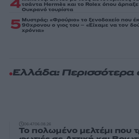
4
τσάντα Hermès και το Rolex όπου άρπαξ
Ουκρανό τουρίστα
5
Μυστράς: «Φρούριο» το ξενοδοχείο που έ
90χρονου ο γιος του – «Είχαμε να τον δ
χρόνια»
Ελλάδα: Περισσότερα
06:47
06.08.26
Το πολωμένο μελτέμι που 