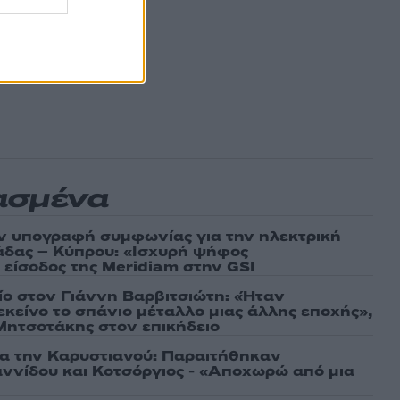
ασμένα
ν υπογραφή συμφωνίας για την ηλεκτρική
άδας – Κύπρου: «Ισχυρή ψήφος
 είσοδος της Meridiam στην GSI
τίο στον Γιάννη Βαρβιτσιώτη: «Ήταν
εκείνο το σπάνιο μέταλλο μιας άλλης εποχής»,
 Μητσοτάκης στον επικήδειο
ια την Καρυστιανού: Παραιτήθηκαν
ννίδου και Κοτσόργιος - «Αποχωρώ από μια