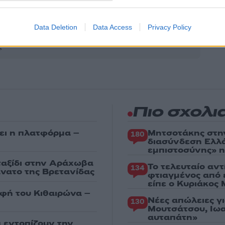
Share:
Data Deletion
Data Access
Privacy Policy
θήστε το Νewsit.gr στο
Google News
και ενημερωθείτε
 για όλη την ειδησεογραφία και τα
τελευταία νέα
της
ς
Πιο σχολι
ει η πλατφόρμα –
Μητσοτάκης στη
180
διασύνδεση Ελλ
εμπιστοσύνης» η
 ταξίδι στην Αράχωβα
Το τελευταίο αν
134
άνατο της Βρετανίδας
φτιαγμένος από 
είπε ο Κυριάκος
υφή του Κιθαιρώνα –
Νέες απώλειες γ
130
Μουτσάτσου, Ιωα
αυταπάτη»
α εντοπίζουν την