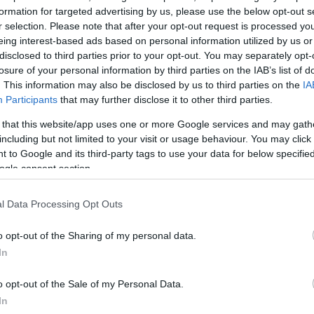
formation for targeted advertising by us, please use the below opt-out s
 αλλά και μέσω της εφαρμογής Missing Alert app.
r selection. Please note that after your opt-out request is processed y
eing interest-based ads based on personal information utilized by us or
ΔΙΑΦΗΜΙΣΗ
disclosed to third parties prior to your opt-out. You may separately opt-
losure of your personal information by third parties on the IAB’s list of
. This information may also be disclosed by us to third parties on the
IA
Participants
that may further disclose it to other third parties.
 that this website/app uses one or more Google services and may gath
including but not limited to your visit or usage behaviour. You may click 
 to Google and its third-party tags to use your data for below specifi
ogle consent section.
l Data Processing Opt Outs
o opt-out of the Sharing of my personal data.
In
α
o opt-out of the Sale of my Personal Data.
In