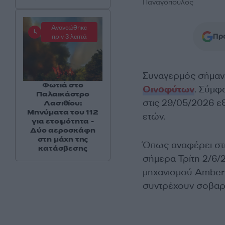
Παναγόπουλος
Ανανεώθηκε
Προ
πριν 3 λεπτά
Συναγερμός σήμανε
Φωτιά στο
Οινοφύτων
. Σύμφ
Παλαικάστρο
στις 29/05/2026 εξα
Λασιθίου:
Μηνύματα του 112
ετών.
για ετοιμότητα -
Δύο αεροσκάφη
στη μάχη της
Όπως αναφέρει στη
κατάσβεσης
σήμερα Τρίτη 2/6/
μηχανισμού Amber A
συντρέχουν σοβαρο