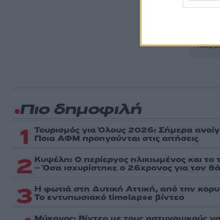
Ακολου
πρώτοι
ημέρα
Πιο δημοφιλή
1
Τουρισμός για Όλους 2026: Σήμερα ανοίγ
Ποια ΑΦΜ προηγούνται στις αιτήσεις
2
Κυψέλη: Ο περίεργος ηλικιωμένος και το
– Όσα ισχυρίστηκε ο 26χρονος για τον θ
3
Η φωτιά στη Δυτική Αττική, από την κορ
Το εντυπωσιακό timelapse βίντεο
Μύκονος: Βίντεο με τους αστυνομικούς ν