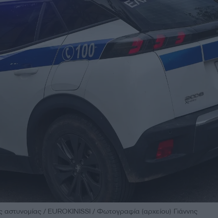
ς αστυνομίας / EUROKINISSI / Φωτογραφία (αρχείου) Γιάννης