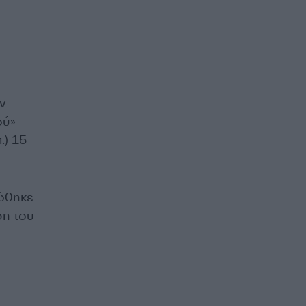
ν
ού»
.) 15
ώθηκε
ση του