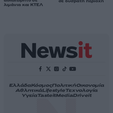
αδιαχώρητο σε
σε δύσβατη περιοχή
λιμάνια και ΚΤΕΛ
Ελλάδα
Κόσμος
Πολιτική
Οικονομία
Αθλητικά
Lifestyle
Τεχνολογία
Υγεία
Tasteit
Media
Driveit