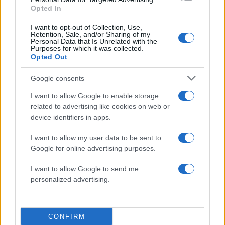
το Mega, ενόψει των αλλαγών και αν θα μπορεί
Opted In
να εκπέμπει μέσω ίντερνετ ή συνδρομητικής
I want to opt-out of Collection, Use,
τηλεόρασης», υπογράμμισε.
Retention, Sale, and/or Sharing of my
Personal Data that Is Unrelated with the
Purposes for which it was collected.
Opted Out
Σε ερώτηση γιατί δεν συμμετείχε η εταιρεία στη
διαγωνιστική διαδικασία για τις τηλεοπτικές
Google consents
άδειες, ο κ. Τσίγκας απάντησε ότι επειδή δεν είχε
I want to allow Google to enable storage
προχωρήσει στην αύξηση του μετοχικού
related to advertising like cookies on web or
κεφαλαίου καταγγέλθηκε το δάνειο και δεν
device identifiers in apps.
μπορούσε να έχει τραπεζική, φορολογική ή
I want to allow my user data to be sent to
ασφαλιστική ενημερότητα.
Google for online advertising purposes.
I want to allow Google to send me
«Οι μέτοχοι επέλεξαν να μην συμμετέχουν»,
personalized advertising.
πρόσθεσε.
Πηγή: ΑΠΕ – ΜΠΕ
CONFIRM