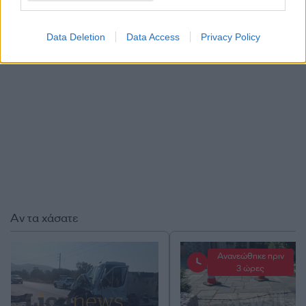
ΔΙΑΦΗΜΙΣΗ
Data Deletion
Data Access
Privacy Policy
Αν τα χάσατε
Ανανεώθηκε πριν
3 ώρες