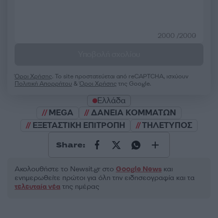
2000 /2000
Υποβολή σχολίου
Όροι Χρήσης
. Το site προστατεύεται από reCAPTCHA, ισχύουν
Πολιτική Απορρήτου
&
Όροι Χρήσης
της Google.
Ελλάδα
MEGA
ΔΑΝΕΙΑ ΚΟΜΜΑΤΩΝ
ΕΞΕΤΑΣΤΙΚΗ ΕΠΙΤΡΟΠΗ
ΤΗΛΕΤΥΠΟΣ
Share:
Ακολουθήστε το Νewsit.gr στο
Google News
και
ενημερωθείτε πρώτοι για όλη την ειδησεογραφία και τα
τελευταία νέα
της ημέρας