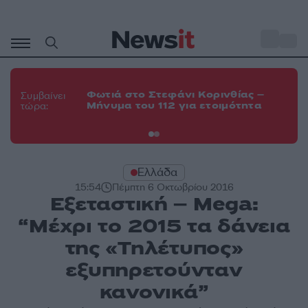
Μετάβαση
σε
o
35
περιεχόμενο
Φω
Φωτιά στο Στεφάνι Κορινθίας –
Θε
Συμβαίνει
Μήνυμα του 112 για ετοιμότητα
εν
τώρα:
οχ
Ελλάδα
15:54
Πέμπτη 6 Οκτωβρίου 2016
Εξεταστική – Mega:
“Μέχρι το 2015 τα δάνεια
της «Τηλέτυπος»
εξυπηρετούνταν
κανονικά”