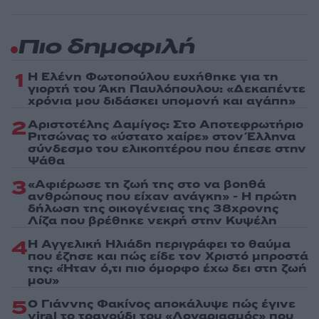
Πιο δημοφιλή
1
Η Ελένη Φωτοπούλου ευχήθηκε για τη
γιορτή του Άκη Παυλόπουλου: «Δεκαπέντε
χρόνια μου διδάσκει υπομονή και αγάπη»
2
Αριστοτέλης Δαμίγος: Στο Αποτεφρωτήριο
Ριτσώνας το «ύστατο χαίρε» στον Έλληνα
σύνδεσμο του ελικοπτέρου που έπεσε στην
Ψάθα
3
«Αφιέρωσε τη ζωή της στο να βοηθά
ανθρώπους που είχαν ανάγκη» - Η πρώτη
δήλωση της οικογένειας της 38χρονης
Λίζα που βρέθηκε νεκρή στην Κυψέλη
4
Η Αγγελική Ηλιάδη περιγράφει το θαύμα
που έζησε και πώς είδε τον Χριστό μπροστά
της: «Ήταν ό,τι πιο όμορφο έχω δει στη ζωή
μου»
5
Ο Γιάννης Φακίνος αποκάλυψε πώς έγινε
viral το τραγούδι του «Λογαριασμός» που