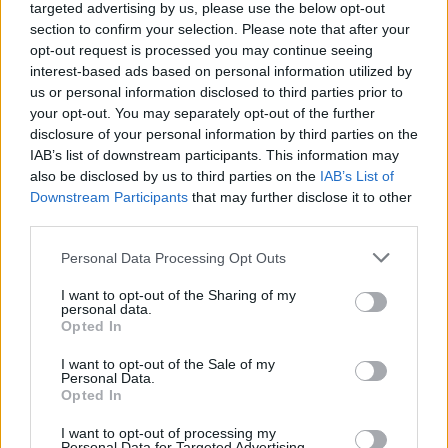
Σε αυτό το σημείο, ο κ. Τσίγκας τόνισε ότι «η
targeted advertising by us, please use the below opt-out
“Τηλέτυπος” στερείται οποιασδήποτε εισροής
section to confirm your selection. Please note that after your
opt-out request is processed you may continue seeing
κεφαλαίων γιατί παρακρατούνται από τις
interest-based ads based on personal information utilized by
τράπεζες» και έκανε λόγο για μεγάλη και
us or personal information disclosed to third parties prior to
αδικαιολόγητη αυστηρότητα που υπάρχει
your opt-out. You may separately opt-out of the further
απέναντι στην εταιρεία. «Πρέπει να βρεθεί
disclosure of your personal information by third parties on the
IAB’s list of downstream participants. This information may
τρόπος για να πληρωθούν οι οφειλές προς
also be disclosed by us to third parties on the
IAB’s List of
προμηθευτές, ασφαλιστικές εισφορές, εφορία,
Downstream Participants
that may further disclose it to other
εργαζόμενους. Αυτό που γίνεται είναι παράλογο.
third parties.
Έκλεισαν τον διακόπτη και δεν αφήνουν ούτε ένα
Please note that this website/app uses one or more Google
Personal Data Processing Opt Outs
ευρώ άνευ λόγου και αιτίας να μπει στην εταιρεία
services and may gather and store information including but
για να μπορέσει να πληρώσει τις οφειλές της. Αν
not limited to your visit or usage behaviour. You may click to
I want to opt-out of the Sharing of my
personal data.
grant or deny consent to Google and its third-party tags to
δεν εξαντλήσουν την αυστηρότητά τους και
Opted In
use your data for below specified purposes in below Google
επιτρέψουν κάποια ρευστότητα, θα δώσουν την
consent section.
I want to opt-out of the Sale of my
ευκαιρία να έχουν χρόνο οι μέτοχοι να
Personal Data.
Opted In
αποφασίσουν τι θέλουν να κάνουν. Από εκεί και
πέρα, η απόφαση είναι των μετόχων τι θα γίνει με
I want to opt-out of processing my
Personal Data for Targeted Advertising.