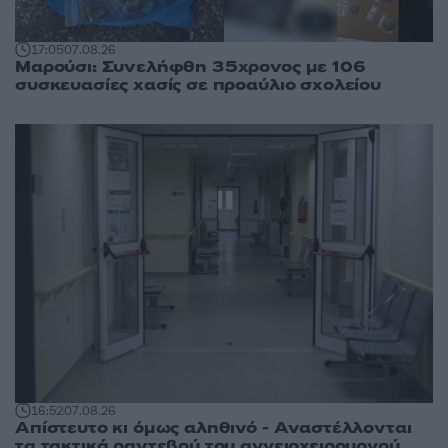
17:05
07.08.26
Μαρούσι: Συνελήφθη 35χρονος με 106
συσκευασίες χασίς σε προαύλιο σχολείου
16:52
07.08.26
Απίστευτο κι όμως αληθινό - Aναστέλλονται
τα τακτικά ραντεβού του αγγειοχειρουργού