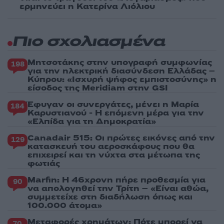
ερμηνεύει η Κατερίνα Λιόλιου
Πιο σχολιασμένα
Μητσοτάκης στην υπογραφή συμφωνίας
198
για την ηλεκτρική διασύνδεση Ελλάδας –
Κύπρου: «Ισχυρή ψήφος εμπιστοσύνης» η
είσοδος της Meridiam στην GSI
Έφυγαν οι συνεργάτες, μένει η Μαρία
184
Καρυστιανού - Η επόμενη μέρα για την
«Ελπίδα για τη Δημοκρατία»
Canadair 515: Οι πρώτες εικόνες από την
129
κατασκευή του αεροσκάφους που θα
επιχειρεί και τη νύχτα στα μέτωπα της
φωτιάς
Marfin: Η 46χρονη πήρε προθεσμία για
90
να απολογηθεί την Τρίτη – «Είναι αθώα,
συμμετείχε στη διαδήλωση όπως και
100.000 άτομα»
Μεταφορές χρημάτων: Πότε μπορεί να
70