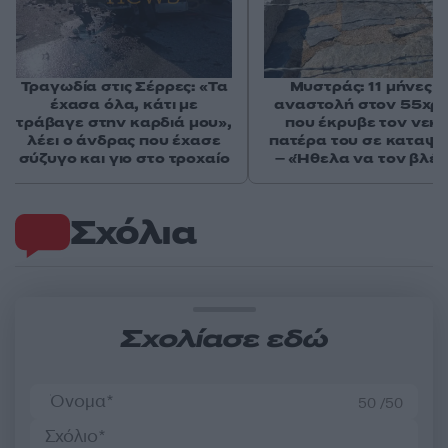
Τραγωδία στις Σέρρες: «Τα
Μυστράς: 11 μήνες μ
έχασα όλα, κάτι με
αναστολή στον 55χρ
τράβαγε στην καρδιά μου»,
που έκρυβε τον νεκ
λέει ο άνδρας που έχασε
πατέρα του σε καταψ
σύζυγο και γιο στο τροχαίο
– «Ήθελα να τον βλέ
Σχόλια
Σχολίασε εδώ
50 /50