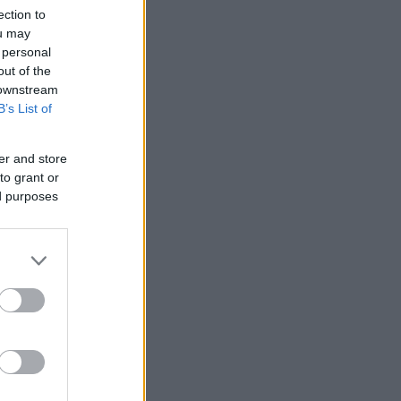
ection to
ou may
 personal
out of the
 downstream
B’s List of
er and store
to grant or
ed purposes