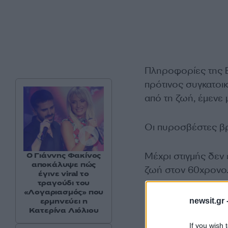
Πληροφορίες της 
πρότινος συγκατοι
από τη ζωή, έμενε 
Οι πυροσβέστες βρή
Μέχρι στιγμής δεν 
Ο Γιάννης Φακίνος
αποκάλυψε πώς
ζωή στον 60χρονο
έγινε viral το
τραγούδι του
«Λογαριασμός» που
newsit.gr 
ερμηνεύει η
Κατερίνα Λιόλιου
If you wish 