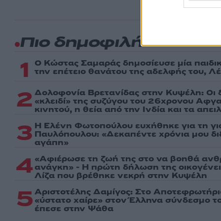
Πιο δημοφιλή
1
Ο Κώστας Σαμαράς δημοσίευσε μία παιδι
την επέτειο θανάτου της αδελφής του, Λ
2
Δολοφονία Βρετανίδας στην Κυψέλη: Οι 
«κλειδί» της συζύγου του 26χρονου Αφγα
κινητού, η θεία από την Ινδία και τα απε
3
Η Ελένη Φωτοπούλου ευχήθηκε για τη γι
Παυλόπουλου: «Δεκαπέντε χρόνια μου δι
αγάπη»
4
«Αφιέρωσε τη ζωή της στο να βοηθά ανθ
ανάγκη» - Η πρώτη δήλωση της οικογένε
Λίζα που βρέθηκε νεκρή στην Κυψέλη
5
Αριστοτέλης Δαμίγος: Στο Αποτεφρωτήρι
«ύστατο χαίρε» στον Έλληνα σύνδεσμο τ
έπεσε στην Ψάθα