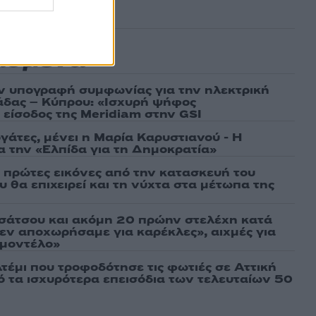
ασμένα
ν υπογραφή συμφωνίας για την ηλεκτρική
άδας – Κύπρου: «Ισχυρή ψήφος
 είσοδος της Meridiam στην GSI
γάτες, μένει η Μαρία Καρυστιανού - Η
α την «Ελπίδα για τη Δημοκρατία»
ι πρώτες εικόνες από την κατασκευή του
 θα επιχειρεί και τη νύχτα στα μέτωπα της
σάτσου και ακόμη 20 πρώην στελέχη κατά
εν αποχωρήσαμε για καρέκλες», αιχμές για
 μοντέλο»
τέμι που τροφοδότησε τις φωτιές σε Αττική
πό τα ισχυρότερα επεισόδια των τελευταίων 50