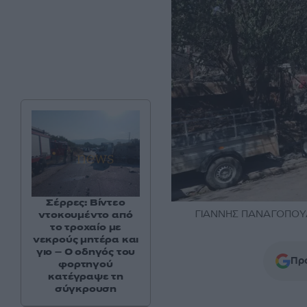
Σέρρες: Βίντεο
ΓΙΑΝΝΗΣ ΠΑΝΑΓΟΠΟΥΛ
ντοκουμέντο από
το τροχαίο με
νεκρούς μητέρα και
γιο – Ο οδηγός του
Προ
φορτηγού
κατέγραψε τη
σύγκρουση