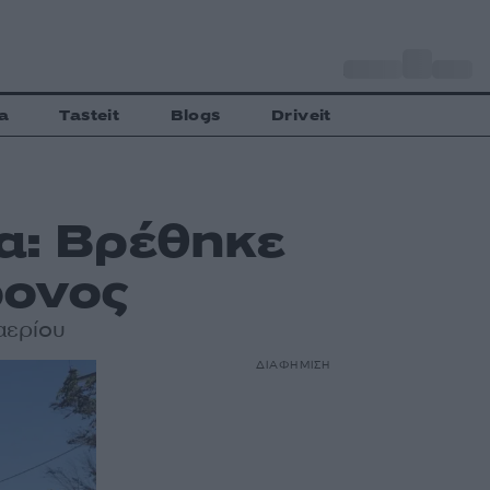
o
Αθήνα
33
C
a
Tasteit
Blogs
Driveit
α: Βρέθηκε
ονος
αερίου
ΔΙΑΦΗΜΙΣΗ