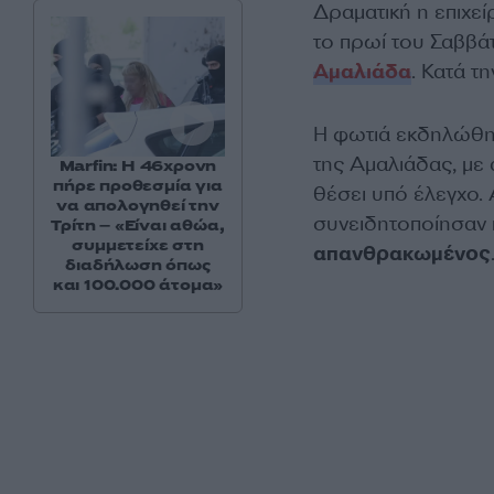
Δραματική η επιχε
το πρωί του Σαββά
Αμαλιάδα
. Κατά τ
Η φωτιά εκδηλώθηκ
της Αμαλιάδας, με
Marfin: Η 46χρονη
πήρε προθεσμία για
θέσει υπό έλεγχο. 
να απολογηθεί την
συνειδητοποίησαν 
Τρίτη – «Είναι αθώα,
συμμετείχε στη
απανθρακωμένος
διαδήλωση όπως
και 100.000 άτομα»