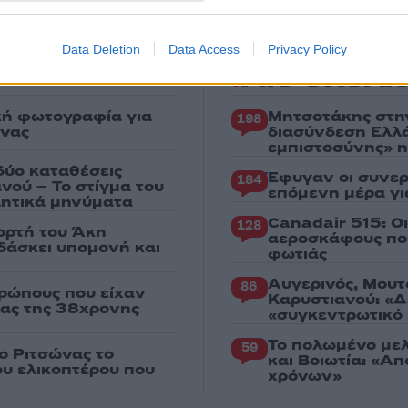
Data Deletion
Data Access
Privacy Policy
Πιο σχολι
κή φωτογραφία για
Μητσοτάκης στη
198
ένας
διασύνδεση Ελλ
εμπιστοσύνης» η
δύο καταθέσεις
Έφυγαν οι συνερ
184
νού – Το στίγμα του
επόμενη μέρα γι
ιλητικά μηνύματα
Canadair 515: Ο
128
ορτή του Άκη
αεροσκάφους που
δάσκει υπομονή και
φωτιάς
Αυγερινός, Μουτ
86
ρώπους που είχαν
Καρυστιανού: «Δ
ιας της 38χρονης
«συγκεντρωτικό
Το πολωμένο μελ
59
ο Ριτσώνας το
και Βοιωτία: «Α
ου ελικοπτέρου που
χρόνων»