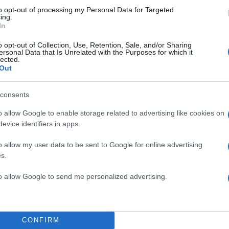
50
to opt-out of processing my Personal Data for Targeted
ing.
In
o opt-out of Collection, Use, Retention, Sale, and/or Sharing
ersonal Data that Is Unrelated with the Purposes for which it
lected.
2000 /
Out
Υποβολή σχολίου
consents
ροστατεύεται από reCAPTCHA, ισχύουν
Πολιτική Απορρήτου
&
Όροι Χρήσης
της
o allow Google to enable storage related to advertising like cookies on
evice identifiers in apps.
Ελλάδα
ΑΜΑΛΙΑΔΑ
ΦΩΤΙΑ
o allow my user data to be sent to Google for online advertising
s.
Share:
to allow Google to send me personalized advertising.
θήστε το Νewsit.gr στο
Google News
και ενημερωθείτε
 για όλη την ειδησεογραφία και τα
τελευταία νέα
της
ς
CONFIRM