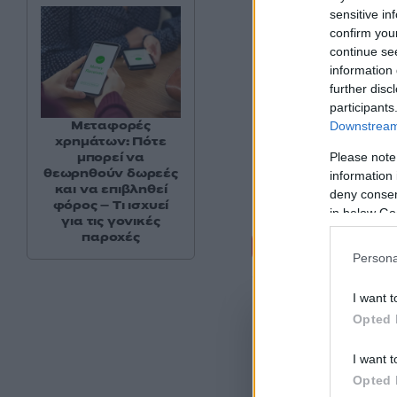
sensitive in
confirm you
continue se
information 
further disc
participants
Μεταφορές
Downstream 
χρημάτων: Πότε
μπορεί να
Please note
θεωρηθούν δωρεές
information 
και να επιβληθεί
deny consent
φόρος – Τι ισχυεί
in below Go
για τις γονικές
Σχόλι
παροχές
Persona
I want t
Opted 
I want t
Opted 