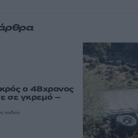
 άρθρα
κρός ο 48χρονος
ε σε γκρεμό –
ς παιδιού