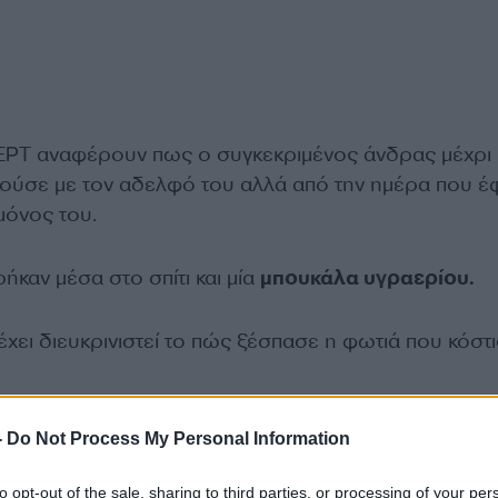
ΕΡΤ αναφέρουν πως ο συγκεκριμένος άνδρας μέχρι
κούσε με τον αδελφό του αλλά από την ημέρα που έ
μόνος του.
καν μέσα στο σπίτι και μία
μπουκάλα υγραερίου.
έχει διευκρινιστεί το πώς ξέσπασε η φωτιά που κόστι
.
ΔΙΑΦΗΜΙΣΗ
-
Do Not Process My Personal Information
to opt-out of the sale, sharing to third parties, or processing of your per