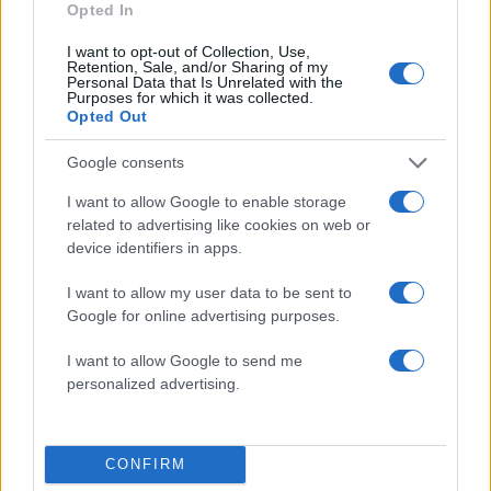
εντοπίζουν την τσάντα Hermès και το
Opted In
Rolex όπου άρπαξε Έλληνας οδηγός από
Ουκρανό τουρίστα
I want to opt-out of Collection, Use,
Retention, Sale, and/or Sharing of my
Personal Data that Is Unrelated with the
Purposes for which it was collected.
Πιο σχολιασμένα
Opted Out
Μητσοτάκης στην υπογραφή συμφωνίας
Google consents
178
για την ηλεκτρική διασύνδεση Ελλάδας –
Κύπρου: «Ισχυρή ψήφος εμπιστοσύνης» η
I want to allow Google to enable storage
είσοδος της Meridiam στην GSI
related to advertising like cookies on web or
device identifiers in apps.
Το τελευταίο αντίο στον Γιάννη
134
Βαρβιτσιώτη: «Ήταν φτιαγμένος από
εκείνο το σπάνιο μέταλλο μιας άλλης
I want to allow my user data to be sent to
εποχής», είπε ο Κυριάκος Μητσοτάκης
Google for online advertising purposes.
στον επικήδειο
I want to allow Google to send me
Νέες απώλειες για την Καρυστιανού:
130
Παραιτήθηκαν Μουτσάτσου, Ιωαννίδου
personalized advertising.
και Κοτσόργιος - «Αποχωρώ από μια
αυταπάτη»
Συνελήφθη στην Ψάθα αδερφός
63
CONFIRM
αντιδημάρχου - Έσπασε το μπλόκο της