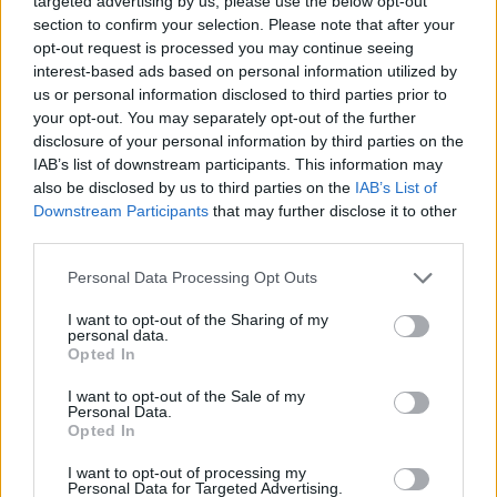
targeted advertising by us, please use the below opt-out
section to confirm your selection. Please note that after your
opt-out request is processed you may continue seeing
interest-based ads based on personal information utilized by
us or personal information disclosed to third parties prior to
Πιο δημοφιλή
your opt-out. You may separately opt-out of the further
disclosure of your personal information by third parties on the
1
Τουρισμός για Όλους 2026: Σήμερα ανοίγει
IAB’s list of downstream participants. This information may
η πλατφόρμα – Ποια ΑΦΜ προηγούνται
also be disclosed by us to third parties on the
IAB’s List of
στις αιτήσεις
Downstream Participants
that may further disclose it to other
third parties.
2
Η φωτιά στη Δυτική Αττική, από την
κορυφή του Κιθαιρώνα – Το εντυπωσιακό
Please note that this website/app uses one or more Google
timelapse βίντεο
Personal Data Processing Opt Outs
services and may gather and store information including but
3
Κυψέλη: Ο περίεργος ηλικιωμένος και το
not limited to your visit or usage behaviour. You may click to
I want to opt-out of the Sharing of my
ταξίδι στην Αράχωβα – Όσα ισχυρίστηκε ο
personal data.
grant or deny consent to Google and its third-party tags to
26χρονος για τον θάνατο της Βρετανίδας
Opted In
use your data for below specified purposes in below Google
4
Νέο κύμα ζέστης από το Σαββατοκύριακο
consent section.
I want to opt-out of the Sale of my
με 40άρια - Πολύ υψηλός κίνδυνος
Personal Data.
πυρκαγιάς σε Αττική, Εύβοια, Λέσβο και
Opted In
Χίο σήμερα
I want to opt-out of processing my
5
Μύκονος: Βίντεο με τους αστυνομικούς να
Personal Data for Targeted Advertising.