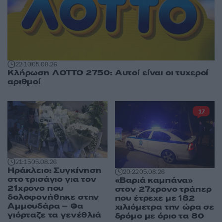
22:10
05.08.26
Κλήρωση ΛΟΤΤΟ 2750: Αυτοί είναι οι τυχεροί
αριθμοί
17
21:15
05.08.26
Ηράκλειο: Συγκίνηση
20:22
05.08.26
στο τρισάγιο για τον
«Βαριά καμπάνα»
21χρονο που
στον 27χρονο τράπερ
δολοφονήθηκε στην
που έτρεχε με 182
Αμμουδάρα – Θα
χιλιόμετρα την ώρα σε
γιόρταζε τα γενέθλιά
δρόμο με όριο τα 80