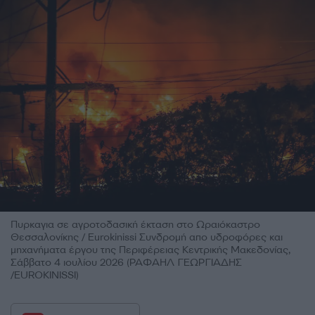
Πυρκαγια σε αγροτοδασική έκταση στο Ωραιόκαστρο
Θεσσαλονίκης / Eurokinissi Συνδρομή απο υδροφόρες και
μηχανήματα έργου της Περιφέρειας Κεντρικής Μακεδονίας,
Σάββατο 4 ιουλίου 2026 (ΡΑΦΑΗΛ ΓΕΩΡΓΙΑΔΗΣ
/EUROKINISSI)