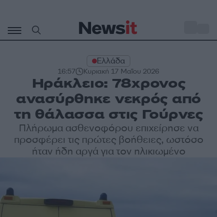
Μετάβαση
σε
o
29
περιεχόμενο
Ελλάδα
16:57
Κυριακή 17 Μαΐου 2026
Ηράκλειο: 78χρονος
ανασύρθηκε νεκρός από
τη θάλασσα στις Γούρνες
Πλήρωμα ασθενοφόρου επιχείρησε να
προσφέρει τις πρώτες βοήθειες, ωστόσο
ήταν ήδη αργά για τον ηλικιωμένο