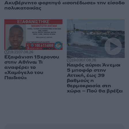
Ακυβέρνητο φορτηγό «ισοπέδωσε» την είσοδο
πολυκατοικίας
19:21
07.08.26
Εξαφάνιση 15χρονου
19:03
07.08.26
στην Αθήνα: Τι
Καιρός αύριο: Άνεμοι
αναφέρει το
5 μποφόρ στην
«Χαμόγελο του
Αττική, έως 39
Παιδιού»
βαθμούς η
θερμοκρασία στη
χώρα – Πού θα βρέξει