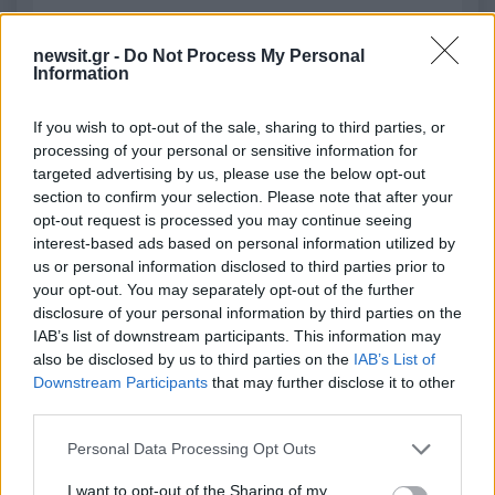
newsit.gr -
Do Not Process My Personal
2000 /2000
Information
Υποβολή σχολίου
If you wish to opt-out of the sale, sharing to third parties, or
processing of your personal or sensitive information for
Όροι Χρήσης
. Το site προστατεύεται από reCAPTCHA, ισχύουν
Πολιτική Απορρήτου
&
Όροι Χρήσης
της Google.
targeted advertising by us, please use the below opt-out
section to confirm your selection. Please note that after your
Ελλάδα
opt-out request is processed you may continue seeing
interest-based ads based on personal information utilized by
Share:
us or personal information disclosed to third parties prior to
your opt-out. You may separately opt-out of the further
Ακολουθήστε το Νewsit.gr στο
Google News
και
disclosure of your personal information by third parties on the
ενημερωθείτε πρώτοι για όλη την ειδησεογραφία και τα
IAB’s list of downstream participants. This information may
τελευταία νέα
της ημέρας
also be disclosed by us to third parties on the
IAB’s List of
Downstream Participants
that may further disclose it to other
third parties.
Please note that this website/app uses one or more Google
Personal Data Processing Opt Outs
services and may gather and store information including but
Πιο δημοφιλή
not limited to your visit or usage behaviour. You may click to
I want to opt-out of the Sharing of my