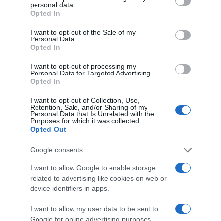
personal data.
grant or deny consent to Google and its third-party tags to
Opted In
1
Σέρρες: Βίντεο ντοκουμέντο από το
use your data for below specified purposes in below Google
τροχαίο με νεκρούς μητέρα και γιο – Ο
consent section.
I want to opt-out of the Sale of my
οδηγός του φορτηγού κατέγραψε τη
Personal Data.
σύγκρουση
Opted In
2
Marfin: Η 46χρονη πήρε προθεσμία για να
I want to opt-out of processing my
απολογηθεί την Τρίτη – «Είναι αθώα,
Personal Data for Targeted Advertising.
συμμετείχε στη διαδήλωση όπως και
Opted In
100.000 άτομα»
3
I want to opt-out of Collection, Use,
Σίντνεϊ Τάουλ: Πέθανε σε ηλικία 26 ετών η
Retention, Sale, and/or Sharing of my
σταρ του TikTok – Kατέγραφε τη ζωή της
Personal Data that Is Unrelated with the
με τον καρκίνο
Purposes for which it was collected.
Opted Out
4
Μεταφορές χρημάτων: Πότε μπορεί να
θεωρηθούν δωρεές και να επιβληθεί φόρος
– Τι ισχυεί για τις γονικές παροχές
Google consents
5
Κυψέλη: «Δεν μπορώ να το πιστέψω» –
I want to allow Google to enable storage
Σοκαρισμένο το ζευγάρι Αμερικανών που
related to advertising like cookies on web or
φιλοξενούσε τον 26χρονο Αφγανό στη
device identifiers in apps.
Λέσβο
I want to allow my user data to be sent to
Google for online advertising purposes.