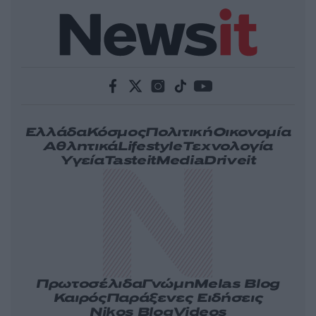
Ελλάδα
Κόσμος
Πολιτική
Οικονομία
Αθλητικά
Lifestyle
Τεχνολογία
Υγεία
Tasteit
Media
Driveit
Πρωτοσέλιδα
Γνώμη
Melas Blog
Καιρός
Παράξενες Ειδήσεις
Nikos Blog
Videos