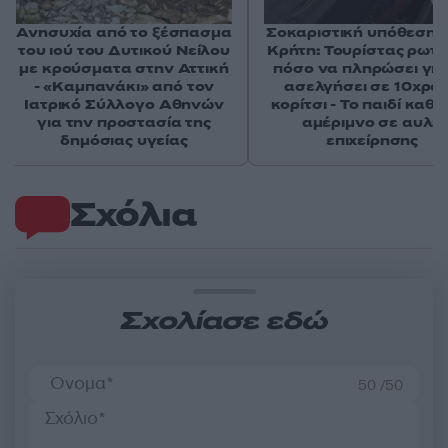
Ανησυχία από το ξέσπασμα
Σοκαριστική υπόθεση 
του ιού του Δυτικού Νείλου
Κρήτη: Τουρίστας ρωτ
με κρούσματα στην Αττική
πόσο να πληρώσει για
- «Καμπανάκι» από τον
ασελγήσει σε 10χρο
Ιατρικό Σύλλογο Αθηνών
κορίτσι - Το παιδί καθ
για την προστασία της
αμέριμνο σε αυλή
δημόσιας υγείας
επιχείρησης
Σχόλια
Σχολίασε εδώ
50 /50