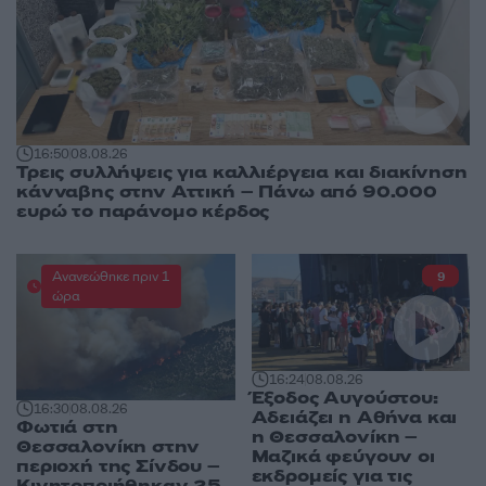
16:50
08.08.26
Τρεις συλλήψεις για καλλιέργεια και διακίνηση
κάνναβης στην Αττική – Πάνω από 90.000
ευρώ το παράνομο κέρδος
Ανανεώθηκε πριν 1
9
ώρα
16:24
08.08.26
Έξοδος Αυγούστου:
16:30
08.08.26
Αδειάζει η Αθήνα και
Φωτιά στη
η Θεσσαλονίκη –
Θεσσαλονίκη στην
Μαζικά φεύγουν οι
περιοχή της Σίνδου –
εκδρομείς για τις
Κινητοποιήθηκαν 25