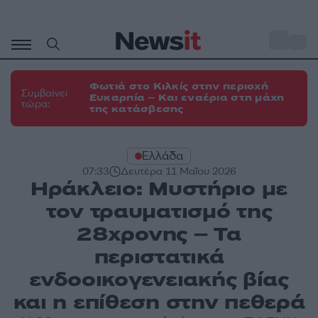
Μετάβαση
σε
o
35
περιεχόμενο
Φωτιά στο Κιλκίς στην περιοχή
Συμβαίνει
Ευκαρπία – Και εναέρια στη μάχη
τώρα:
της κατάσβεσης
Ελλάδα
07:33
Δευτέρα 11 Μαΐου 2026
Ηράκλειο: Μυστήριο με
τον τραυματισμό της
28χρονης – Τα
περιστατικά
ενδοοικογενειακής βίας
και η επίθεση στην πεθερά