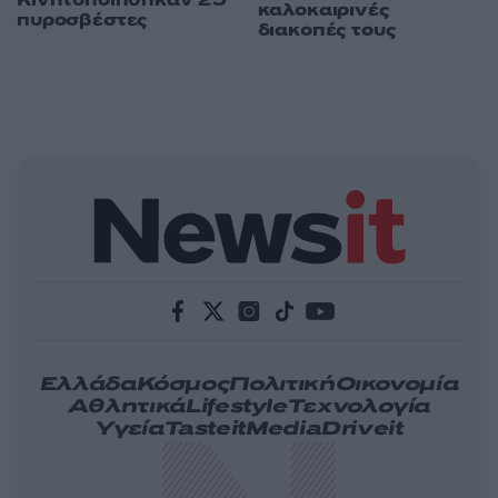
καλοκαιρινές
πυροσβέστες
διακοπές τους
Ελλάδα
Κόσμος
Πολιτική
Οικονομία
Αθλητικά
Lifestyle
Τεχνολογία
Υγεία
Tasteit
Media
Driveit