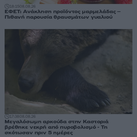
18:15
08.08.26
ΕΦΕΤ: Ανάκληση προϊόντος μαρμελάδας –
Πιθανή παρουσία θραυσμάτων γυαλιού
17:38
08.08.26
Μεγαλόσωμη αρκούδα στην Καστοριά
βρέθηκε νεκρή από πυροβολισμό - Τη
σκότωσαν πριν 5 ημέρες