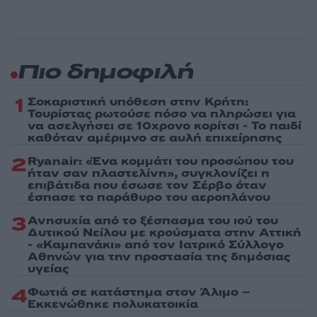
Πιο δημοφιλή
1
Σοκαριστική υπόθεση στην Κρήτη:
Τουρίστας ρωτούσε πόσο να πληρώσει για
να ασελγήσει σε 10χρονο κορίτσι - Το παιδί
καθόταν αμέριμνο σε αυλή επιχείρησης
2
Ryanair: «Ένα κομμάτι του προσώπου του
ήταν σαν πλαστελίνη», συγκλονίζει η
επιβάτιδα που έσωσε τον Σέρβο όταν
έσπασε το παράθυρο του αεροπλάνου
3
Ανησυχία από το ξέσπασμα του ιού του
Δυτικού Νείλου με κρούσματα στην Αττική
- «Καμπανάκι» από τον Ιατρικό Σύλλογο
Αθηνών για την προστασία της δημόσιας
υγείας
4
Φωτιά σε κατάστημα στον Άλιμο –
Εκκενώθηκε πολυκατοικία