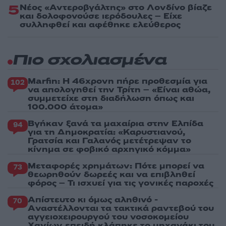
5
Νέος «Αντεροβγάλτης» στο Λονδίνο βίαζε
και δολοφονούσε ιερόδουλες – Είχε
συλληφθεί και αφέθηκε ελεύθερος
Πιο σχολιασμένα
Marfin: Η 46χρονη πήρε προθεσμία για
102
να απολογηθεί την Τρίτη – «Είναι αθώα,
συμμετείχε στη διαδήλωση όπως και
100.000 άτομα»
Βγήκαν ξανά τα μαχαίρια στην Ελπίδα
94
για τη Δημοκρατία: «Καρυστιανού,
Γρατσία και Γαλανός μετέτρεψαν το
κίνημα σε φοβικό αρχηγικό κόμμα»
Μεταφορές χρημάτων: Πότε μπορεί να
73
θεωρηθούν δωρεές και να επιβληθεί
φόρος – Τι ισχυεί για τις γονικές παροχές
Απίστευτο κι όμως αληθινό -
70
Aναστέλλονται τα τακτικά ραντεβού του
αγγειοχειρουργού του νοσοκομείου
Χανίων επειδή κλάπηκε το μηχανάκι του