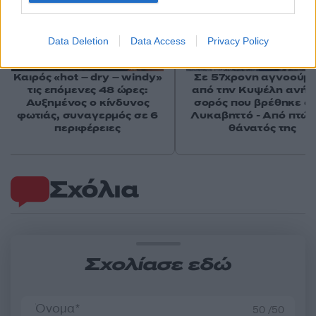
Data Deletion
Data Access
Privacy Policy
Καιρός «hot – dry – windy»
Σε 57χρονη αγνοούμ
τις επόμενες 48 ώρες:
από την Κυψέλη ανήκε
Αυξημένος ο κίνδυνος
σορός που βρέθηκε σ
φωτιάς, συναγερμός σε 6
Λυκαβηττό - Από πτώσ
περιφέρειες
θάνατός της
Σχόλια
Σχολίασε εδώ
50 /50