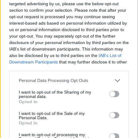
γυναίκα να πέσει στον δρόμο.
targeted advertising by us, please use the below opt-out
section to confirm your selection. Please note that after your
opt-out request is processed you may continue seeing
Η μητέρα και ο αδερφός της 28χρονης
interest-based ads based on personal information utilized by
έσπευσαν στο σημείο και εντόπισαν τη γυναίκα
us or personal information disclosed to third parties prior to
your opt-out. You may separately opt-out of the further
σε χαντάκι, με τα ρούχα της γεμάτα χώματα και
disclosure of your personal information by third parties on the
χόρτα. Εκτός από τα σοβαρά τραύματα στο
IAB’s list of downstream participants. This information may
κεφάλι, έφερε εκδορές στην πλάτη και στα
also be disclosed by us to third parties on the
IAB’s List of
χέρια.
Downstream Participants
that may further disclose it to other
third parties.
Το όχημα που οδηγούσε ο 30χρονος
Please note that this website/app uses one or more Google
Personal Data Processing Opt Outs
services and may gather and store information including but
παρουσίαζε εμφανείς φθορές, ενώ έλειπε ο
not limited to your visit or usage behaviour. You may click to
I want to opt-out of the Sharing of my
προφυλακτήρας, τον οποίο – σύμφωνα με
personal data.
grant or deny consent to Google and its third-party tags to
Opted In
πληροφορίες – είχε τοποθετήσει μέσα στο
use your data for below specified purposes in below Google
consent section.
αυτοκίνητο.
Οι αστυνομικοί εντόπισαν ίχνη
I want to opt-out of the Sale of my
Personal Data.
αίματος τόσο στην πόρτα του συνοδηγού όσο
Opted In
και στη συρόμενη πλαϊνή πόρτα
, αλλά και στον
I want to opt-out of processing my