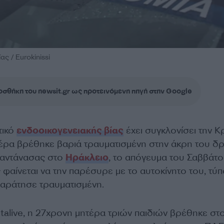
ς / Eurokinissi
σθήκη του newsit.gr ως προτεινόμενη πηγή στην Google
τικό
ενδοοικογενειακής βίας
έχει συγκλονίσει την Κ
ρα βρέθηκε βαριά τραυματισμένη στην άκρη του δ
Παντάνασας στο
Ηράκλειο
, το απόγευμα του Σαββάτο
φαίνεται να την παρέσυρε με το αυτοκίνητο του, τύ
παράτησε τραυματισμένη.
talive, η 27χρονη μητέρα τριών παιδιών βρέθηκε στ