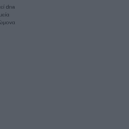
εί dna
μεία
νώμονα