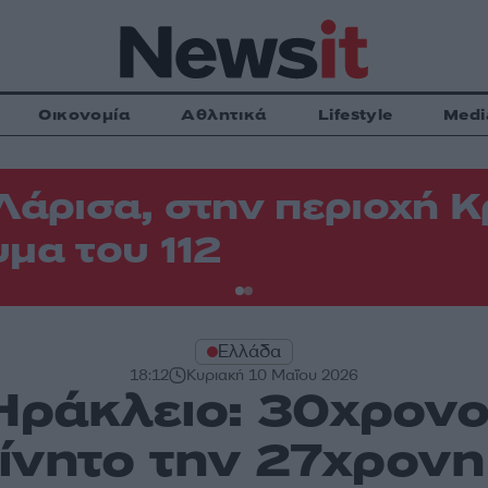
Οικονομία
Αθλητικά
Lifestyle
Medi
Λάρισα, στην περιοχή
μα του 112
Ελλάδα
18:12
Κυριακή 10 Μαΐου 2026
Ηράκλειο: 30χρον
κίνητο την 27χρονη