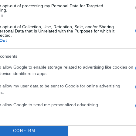
to opt-out of processing my Personal Data for Targeted
ing.
In
o opt-out of Collection, Use, Retention, Sale, and/or Sharing
ersonal Data that Is Unrelated with the Purposes for which it
lected.
Out
consents
o allow Google to enable storage related to advertising like cookies on
evice identifiers in apps.
o allow my user data to be sent to Google for online advertising
s.
to allow Google to send me personalized advertising.
CONFIRM