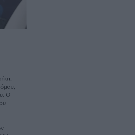
ρήτη,
ρόμου,
υ. Ο
που
ον