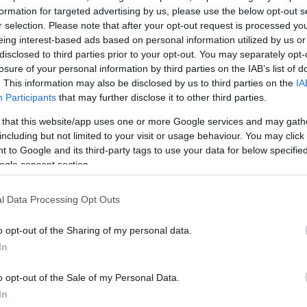
formation for targeted advertising by us, please use the below opt-out s
ό πρόθεση και πήρε προθεσμία να απολογηθεί την Τ
r selection. Please note that after your opt-out request is processed y
eing interest-based ads based on personal information utilized by us or
ο, τύπου κλούβα, επέβαιναν τρία παιδιά της οικογένε
disclosed to third parties prior to your opt-out. You may separately opt-
losure of your personal information by third parties on the IAB’s list of
ς 3 μηνών και την κοπέλα αντίκρισε αιμόφυρτη
. This information may also be disclosed by us to third parties on the
IA
ός που ενημέρωσε αρμοδίως.
Participants
that may further disclose it to other third parties.
 that this website/app uses one or more Google services and may gath
ος φέρεται να
ισχυρίστηκε ότι ενώ οδηγούσε και το
including but not limited to your visit or usage behaviour. You may click 
ταν εν κινήσει, η κοπέλα βρέθηκε κάπως εκτός
 to Google and its third-party tags to use your data for below specifi
ogle consent section.
όστρωμα, με αποτέλεσμα να τραυματιστεί.
l Data Processing Opt Outs
ΔΙΑΦΗΜΙΣΗ
o opt-out of the Sharing of my personal data.
In
o opt-out of the Sale of my Personal Data.
In