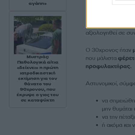
αγάπη»
Καταλυτική είναι κα
που επιβαρύνει τη
αξιολογηθεί σε συ
Ο 30χρονος ήταν
Μυστράς:
που μάλιστα
φέρετα
Παθολογικά αίτια
προφυλακτήρας.
«δείχνει» η πρώτη
ιατροδικαστική
εκτίμηση για τον
Αστυνομικοί, σύμφ
θάνατο του
90χρονου, που
έκρυψε ο γιος του
να σημειώθη
σε καταψύκτη
μην θυμάται 
να την πέταξ
ή ακόμα και 