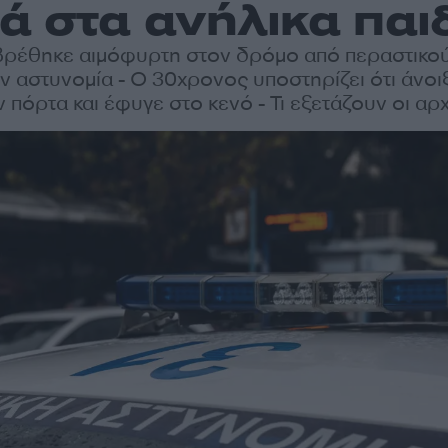
ά στα ανήλικα παιδ
βρέθηκε αιμόφυρτη στον δρόμο από περαστικού
ν αστυνομία - Ο 30χρονος υποστηρίζει ότι άνοι
ν πόρτα και έφυγε στο κενό - Τι εξετάζουν οι αρ