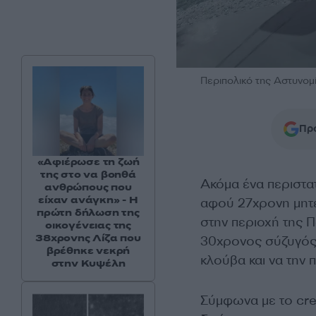
Περιπολικό της Αστυνομία
Προ
«Αφιέρωσε τη ζωή
της στο να βοηθά
Ακόμα ένα περιστα
ανθρώπους που
είχαν ανάγκη» - Η
αφού 27χρονη μητέ
πρώτη δήλωση της
στην περιοχή της 
οικογένειας της
38χρονης Λίζα που
30χρονος σύζυγός 
βρέθηκε νεκρή
κλούβα και να την 
στην Κυψέλη
Σύμφωνα με το cre