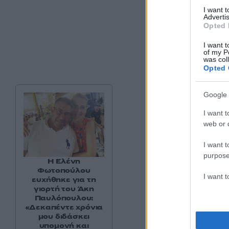
I want 
Advertis
Opted 
I want t
of my P
was col
Opted 
Google 
I want t
web or d
I want t
purpose
Η Ελένη
Φωτοπούλου
I want 
ευχήθηκε για τη
γιορτή του Άκη
Παυλόπουλου:
«Δεκαπέντε χρόνια
μου διδάσκει
υπομονή και