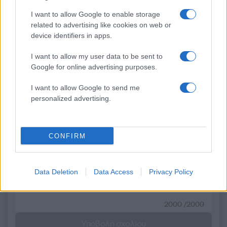
φουντώνουν οι φήμες για
ελικοδρόμιο – «Πάρκα
το αν βρίσκεται στη ζωή
το ελικόπτερο τους γι
I want to allow Google to enable storage
κάνουν μπάνιο
related to advertising like cookies on web or
device identifiers in apps.
Σχόλια
I want to allow my user data to be sent to
Google for online advertising purposes.
I want to allow Google to send me
personalized advertising.
Σχολίασε εδώ
CONFIRM
50 /50
Data Deletion
Data Access
Privacy Policy
2000 /2000
Υποβολή σχολίου