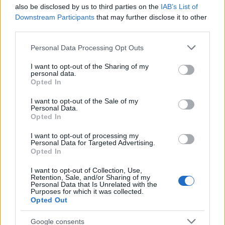
also be disclosed by us to third parties on the
IAB’s List of
Downstream Participants
that may further disclose it to other
third parties.
Please note that this website/app uses one or more Google
Personal Data Processing Opt Outs
services and may gather and store information including but
not limited to your visit or usage behaviour. You may click to
I want to opt-out of the Sharing of my
personal data.
grant or deny consent to Google and its third-party tags to
Opted In
use your data for below specified purposes in below Google
consent section.
Αν τα χάσατε
I want to opt-out of the Sale of my
Personal Data.
Opted In
I want to opt-out of processing my
Personal Data for Targeted Advertising.
Opted In
I want to opt-out of Collection, Use,
Retention, Sale, and/or Sharing of my
Personal Data that Is Unrelated with the
Purposes for which it was collected.
Opted Out
Νέο βίντεο με τον
Μετέτρεψαν το
Μοτζτάμπα Χαμενεΐ ενώ
Σαρακήνικο της Μήλου
Google consents