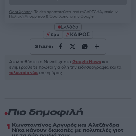
Όροι Χρήσης
. Το site προστατεύεται από reCAPTCHA, ισχύουν
Πολιτική Απορρήτου
&
Όροι Χρήσης
της Google.
Ελλάδα
εμυ
ΚΑΙΡΟΣ
Share:
Ακολουθήστε το Νewsit.gr στο
Google News
και
ενημερωθείτε πρώτοι για όλη την ειδησεογραφία και τα
τελευταία νέα
της ημέρας
Πιο δημοφιλή
1
Κωνσταντίνος Αργυρός και Αλεξάνδρα
Νίκα κάνουν διακοπές με πολυτελές γιοτ
με τα δύο παιδιά τους