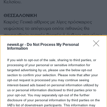
Κελσίου.
ΘΕΣΣΑΛΟΝΙΚΗ
Καιρός: Γενικά αίθριος με λίγες πρόσκαιρες
νεφώσεις το απόγευμα οπότε πιθανώς θα
σημειωθούν τοπικές βροχές ή όμβροι στα γύρω
ορεινά.
newsit.gr -
Do Not Process My Personal
Ανεμοι: Μεταβλητοί 2 με 3 και πρόσκαιρα το
Information
μεσημέρι – απόγευμα νοτίων διευθύνσεων 3 μς
4 μποφόρ.
If you wish to opt-out of the sale, sharing to third parties, or
processing of your personal or sensitive information for
Θερμοκρασία: Από 18 έως 31 βαθμούς
targeted advertising by us, please use the below opt-out
Κελσίου.
section to confirm your selection. Please note that after your
opt-out request is processed you may continue seeing
ΔΙΑΦΗΜΙΣΗ
interest-based ads based on personal information utilized by
us or personal information disclosed to third parties prior to
your opt-out. You may separately opt-out of the further
disclosure of your personal information by third parties on the
IAB’s list of downstream participants. This information may