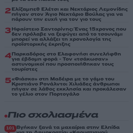
2
Ελίζαμπεθ Ελέτσι και Νεκτάριος Λεμονίδης
πήγαν στον Άγιο Νεκτάριο Βούλας για να
πάρουν την ευχή για τον γιο τους
3
Ηφαίστειο Σαντορίνης: Ένας 15χρονος που
δεν πρόλαβε να ξεφύγει από το τσουνάμι
μπορεί να αλλάξει τη χρονολογία της
προϊστορικής έκρηξης
4
Παρκαδόρος στο Ελαφονήσι συνελήφθη
για έβδομη φορά - Τον «τσάκωσαν»
αστυνομικοί που προσποιήθηκαν τους
τουρίστες
5
«Φιάσκο» στη Μαδέιρα με το γάμο του
Κριστιάνο Ρονάλντο: Χιλιάδες άνθρωποι
πήγαν σε λάθος εκκλησία και προκάλεσαν
το γέλιο στον Πορτογάλο
Πιο σχολιασμένα
Βγήκαν ξανά τα μαχαίρια στην Ελπίδα
101
για τη Δημοκρατία: «Καρυστιανού,