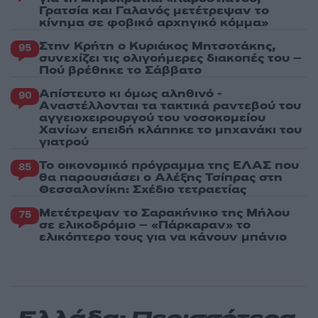
Γρατσία και Γαλανός μετέτρεψαν το
κίνημα σε φοβικό αρχηγικό κόμμα»
Στην Κρήτη ο Κυριάκος Μητσοτάκης,
95
συνεχίζει τις ολιγοήμερες διακοπές του –
Πού βρέθηκε το Σάββατο
Απίστευτο κι όμως αληθινό -
90
Aναστέλλονται τα τακτικά ραντεβού του
αγγειοχειρουργού του νοσοκομείου
Χανίων επειδή κλάπηκε το μηχανάκι του
γιατρού
Το οικονομικό πρόγραμμα της ΕΛΑΣ που
85
θα παρουσιάσει ο Αλέξης Τσίπρας στη
Θεσσαλονίκη: Σχέδιο τετραετίας
Μετέτρεψαν το Σαρακήνικο της Μήλου
75
σε ελικοδρόμιο – «Πάρκαραν» το
ελικόπτερο τους για να κάνουν μπάνιο