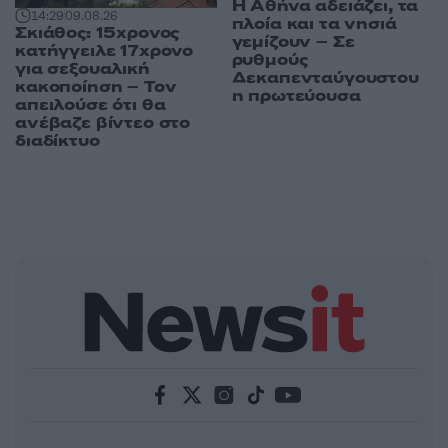
Η Αθήνα αδειάζει, τα
14:29
09.08.26
πλοία και τα νησιά
Σκιάθος: 15χρονος
γεμίζουν – Σε
κατήγγειλε 17χρονο
ρυθμούς
για σεξουαλική
Δεκαπενταύγουστου
κακοποίηση – Τον
η πρωτεύουσα
απειλούσε ότι θα
ανέβαζε βίντεο στο
διαδίκτυο