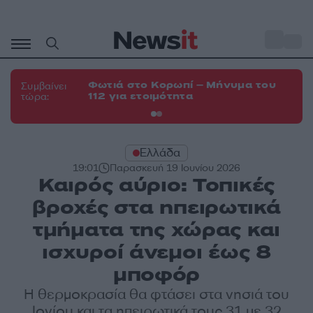
Μετάβαση
σε
o
33
περιεχόμενο
Φωτιά στο Κορωπί – Μήνυμα του
Φω
Συμβαίνει
112 για ετοιμότητα
Σπ
τώρα:
Ελλάδα
19:01
Παρασκευή 19 Ιουνίου 2026
Καιρός αύριο: Τοπικές
βροχές στα ηπειρωτικά
τμήματα της χώρας και
ισχυροί άνεμοι έως 8
μποφόρ
Η θερμοκρασία θα φτάσει στα νησιά του
Ιονίου και τα ηπειρωτικά τους 31 με 32