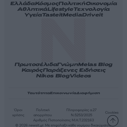
Ελλάδα
Κόσμος
Πολιτική
Οικονομία
Αθλητικά
Lifestyle
Τεχνολογία
Υγεία
Tasteit
Media
Driveit
Πρωτοσέλιδα
Γνώμη
Melas Blog
Καιρός
Παράξενες Ειδήσεις
Nikos Blog
Videos
Ταυτότητα
Επικοινωνία
Διαφήμιση
Όροι
Πολιτική
Πληροφορίες α.27
Cookies
χρήσης
απορρήτου
Ν.5253/2025
Αριθμός Πιστοποίησης Μ.Η.Τ.232163
© 2026 newsit.gr. Με επιφύλαξη κάθε νομίμου δικαιώματος.