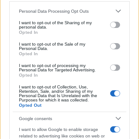
νότια 26 βαθμούς Κελσίου.
Please note that this website/app uses one or more Google
Personal Data Processing Opt Outs
services and may gather and store information including but
ΔΙΑΦΗΜΙΣΗ
not limited to your visit or usage behaviour. You may click to
I want to opt-out of the Sharing of my
personal data.
grant or deny consent to Google and its third-party tags to
Opted In
use your data for below specified purposes in below Google
consent section.
I want to opt-out of the Sale of my
Personal Data.
Opted In
I want to opt-out of processing my
Personal Data for Targeted Advertising.
Opted In
I want to opt-out of Collection, Use,
Retention, Sale, and/or Sharing of my
Personal Data that Is Unrelated with the
Purposes for which it was collected.
Opted Out
Αν τα χάσατε
Google consents
I want to allow Google to enable storage
related to advertising like cookies on web or