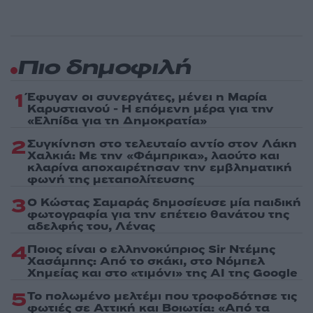
Πιο δημοφιλή
1
Έφυγαν οι συνεργάτες, μένει η Μαρία
Καρυστιανού - Η επόμενη μέρα για την
«Ελπίδα για τη Δημοκρατία»
2
Συγκίνηση στο τελευταίο αντίο στον Λάκη
Χαλκιά: Με την «Φάμπρικα», λαούτο και
κλαρίνα αποχαιρέτησαν την εμβληματική
φωνή της μεταπολίτευσης
3
Ο Κώστας Σαμαράς δημοσίευσε μία παιδική
φωτογραφία για την επέτειο θανάτου της
αδελφής του, Λένας
4
Ποιος είναι ο ελληνοκύπριος Sir Ντέμης
Χασάμπης: Από το σκάκι, στο Νόμπελ
Χημείας και στο «τιμόνι» της AI της Google
5
Το πολωμένο μελτέμι που τροφοδότησε τις
φωτιές σε Αττική και Βοιωτία: «Από τα