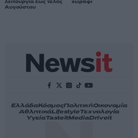
χωράφι
λειτουργία έως τέλος
Αυγούστου
Ελλάδα
Κόσμος
Πολιτική
Οικονομία
Αθλητικά
Lifestyle
Τεχνολογία
Υγεία
Tasteit
Media
Driveit