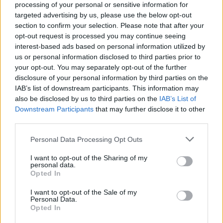
processing of your personal or sensitive information for
targeted advertising by us, please use the below opt-out
Καιρός: Στην κεντρική Μακεδονία αυξημένες
section to confirm your selection. Please note that after your
νεφώσεις με τοπικές βροχές και μεμονωμένες
opt-out request is processed you may continue seeing
interest-based ads based on personal information utilized by
καταιγίδες τις πρώτες ώρες και γρήγορη
us or personal information disclosed to third parties prior to
βελτίωση. Στις υπόλοιπες περιοχές σχεδόν
your opt-out. You may separately opt-out of the further
αίθριος καιρός. Τις μεσημβρινές – απογευματινές
disclosure of your personal information by third parties on the
IAB’s list of downstream participants. This information may
ώρες στα ηπειρωτικά θα αναπτυχθούν νεφώσεις
also be disclosed by us to third parties on the
IAB’s List of
και θα σημειωθούν τοπικές βροχές ή όμβροι και
Downstream Participants
that may further disclose it to other
κυρίως στα ορεινά της Μακεδονίας θα
third parties.
εκδηλωθούν σποραδικές καταιγίδες.
Please note that this website/app uses one or more Google
Personal Data Processing Opt Outs
Άνεμοι: Μεταβλητοί 2 με 4 και στα ανατολικά
services and may gather and store information including but
πρόσκαιρα από ανατολικές διευθύνσεις έως 5
not limited to your visit or usage behaviour. You may click to
I want to opt-out of the Sharing of my
personal data.
grant or deny consent to Google and its third-party tags to
μποφόρ.
Opted In
use your data for below specified purposes in below Google
Θερμοκρασία: Από 17 έως 30 βαθμούς
consent section.
I want to opt-out of the Sale of my
Κελσίου. Στη δυτική Μακεδονία 2 με 3 βαθμούς
Personal Data.
Opted In
χαμηλότερη.