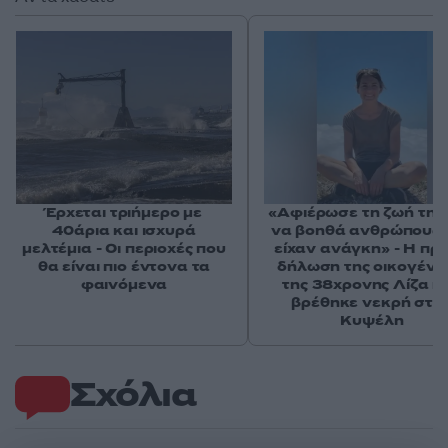
Έρχεται τριήμερο με
«Αφιέρωσε τη ζωή της
40άρια και ισχυρά
να βοηθά ανθρώπους 
μελτέμια - Οι περιοχές που
είχαν ανάγκη» - Η πρ
θα είναι πιο έντονα τα
δήλωση της οικογένε
φαινόμενα
της 38χρονης Λίζα π
βρέθηκε νεκρή στη
Κυψέλη
Σχόλια