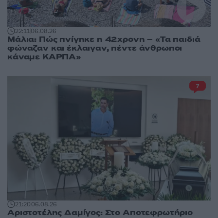
22:11
06.08.26
Μάλια: Πώς πνίγηκε η 42χρονη – «Τα παιδιά
φώναζαν και έκλαιγαν, πέντε άνθρωποι
κάναμε ΚΑΡΠΑ»
7
21:20
06.08.26
Αριστοτέλης Δαμίγος: Στο Αποτεφρωτήριο