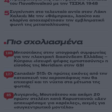
4
του Παναθηναϊκού με την ΤΣΣΚΑ 1948
5
Συγκίνηση στο τελευταίο αντίο στον Λάκη
Χαλκιά: Με την «Φάμπρικα», λαούτο και
κλαρίνα αποχαιρέτησαν την εμβληματική
φωνή της μεταπολίτευσης
Πιο σχολιασμένα
Μητσοτάκης στην υπογραφή συμφωνίας
198
για την ηλεκτρική διασύνδεση Ελλάδας –
Κύπρου: «Ισχυρή ψήφος εμπιστοσύνης» η
είσοδος της Meridiam στην GSI
Canadair 515: Οι πρώτες εικόνες από την
127
κατασκευή του αεροσκάφους που θα
επιχειρεί και τη νύχτα στα μέτωπα της
φωτιάς
Αυγερινός, Μουτσάτσου και ακόμη 20
85
πρώην στελέχη κατά Καρυστιανού: «Δεν
αποχωρήσαμε για καρέκλες», αιχμές για
«συγκεντρωτικό μοντέλο»