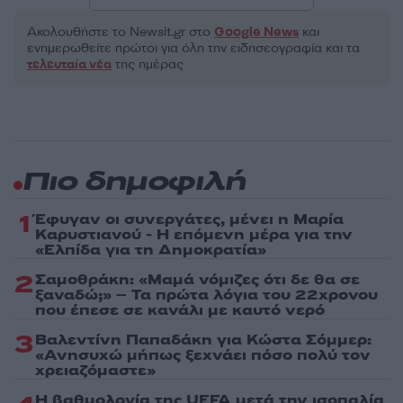
Ακολουθήστε το Νewsit.gr στο
Google News
και
ενημερωθείτε πρώτοι για όλη την ειδησεογραφία και τα
τελευταία νέα
της ημέρας
Πιο δημοφιλή
1
Έφυγαν οι συνεργάτες, μένει η Μαρία
Καρυστιανού - Η επόμενη μέρα για την
«Ελπίδα για τη Δημοκρατία»
2
Σαμοθράκη: «Μαμά νόμιζες ότι δε θα σε
ξαναδώ;» – Τα πρώτα λόγια του 22χρονου
που έπεσε σε κανάλι με καυτό νερό
3
Βαλεντίνη Παπαδάκη για Κώστα Σόμμερ:
«Ανησυχώ μήπως ξεχνάει πόσο πολύ τον
χρειαζόμαστε»
Η βαθμολογία της UEFA μετά την ισοπαλία