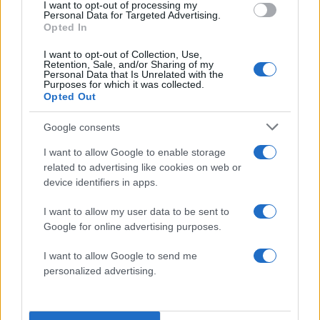
I want to opt-out of processing my
Personal Data for Targeted Advertising.
Νησιά Ιονίου – Ήπειρος – Δυτική Στερεά –
Opted In
Δυτική Πελοπόννησος
I want to opt-out of Collection, Use,
Retention, Sale, and/or Sharing of my
Personal Data that Is Unrelated with the
Καιρός: Γενικά αίθριος με πρόσκαιρες νεφώσεις
Purposes for which it was collected.
Opted Out
στα ηπειρωτικά τις μεσημβρινές – απογευματινές
ώρες, οπότε θα σημειωθούν τοπικές βροχές ή
Google consents
όμβροι και κυρίως στα ορεινά σποραδικές
I want to allow Google to enable storage
καταιγίδες.
related to advertising like cookies on web or
Άνεμοι: Μεταβλητοί 3 με 4 μποφόρ και στο Ιόνιο
device identifiers in apps.
δυτικοί βορειοδυτικοί με την ίδια ένταση.
I want to allow my user data to be sent to
Θερμοκρασία: Από 19 έως 30 και στα
Google for online advertising purposes.
ηπειρωτικά έως 32 βαθμούς Κελσίου. Στο
εσωτερικό της Ηπείρου 2 με 3 βαθμούς
I want to allow Google to send me
personalized advertising.
χαμηλότερη.
Θεσσαλία – Ανατολική Στερεά – Εύβοια –