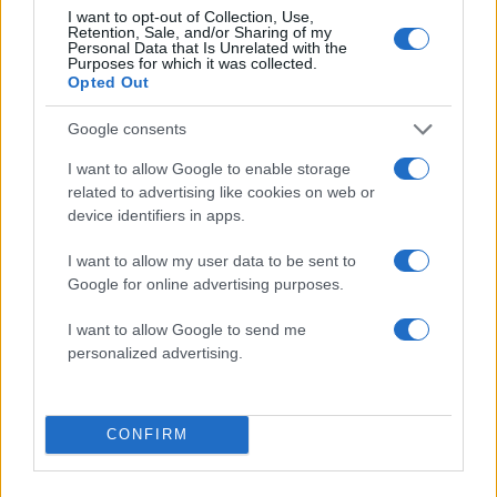
Ισχυρές βροχές και καταιγίδες, πιο συγκεκριμένα
I want to opt-out of Collection, Use,
προβλέπονται:
Retention, Sale, and/or Sharing of my
Personal Data that Is Unrelated with the
Purposes for which it was collected.
Opted Out
Την Τετάρτη (01-04-26)
Google consents
I want to allow Google to enable storage
α. Στα νησιά του Ιονίου και στη νοτιοδυτική
related to advertising like cookies on web or
Πελοπόννησο (πορτοκαλί προειδοποίηση).
device identifiers in apps.
β. Στην ανατολική Πελοπόννησο μέχρι αργά τη
I want to allow my user data to be sent to
νύχτα (κόκκινη προειδοποίηση).
Google for online advertising purposes.
γ. Στην ανατολική Στερεά, την Εύβοια, τη
Θεσσαλία και τις Σποράδες από το απόγευμα
I want to allow Google to send me
μέχρι αργά τη νύχτα (κόκκινη προειδοποίηση).
personalized advertising.
δ. Στην Πιερία από το απόγευμα μέχρι αργά τη
νύχτα (πορτοκαλί προειδοποίηση).
CONFIRM
ε. Στην Αττική από νωρίς το απόγευμα μέχρι
αργά τη νύχτα (κόκκινη προειδοποίηση).