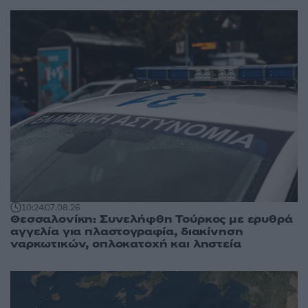
10:24
07.08.26
Θεσσαλονίκη: Συνελήφθη Τούρκος με ερυθρά
αγγελία για πλαστογραφία, διακίνηση
ναρκωτικών, οπλοκατοχή και ληστεία