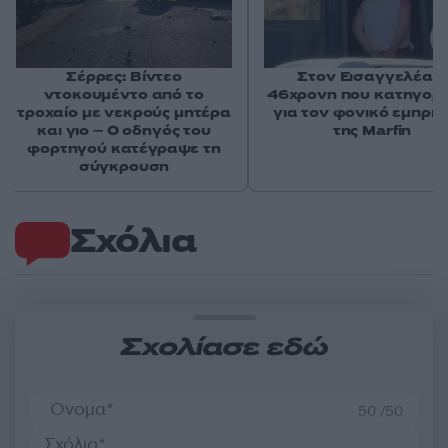
Σέρρες: Βίντεο
Στον Εισαγγελέα η
ντοκουμέντο από το
46χρονη που κατηγορε
τροχαίο με νεκρούς μητέρα
για τον φονικό εμπρη
και γιο – Ο οδηγός του
της Marfin
φορτηγού κατέγραψε τη
σύγκρουση
Σχόλια
Σχολίασε εδώ
50 /50