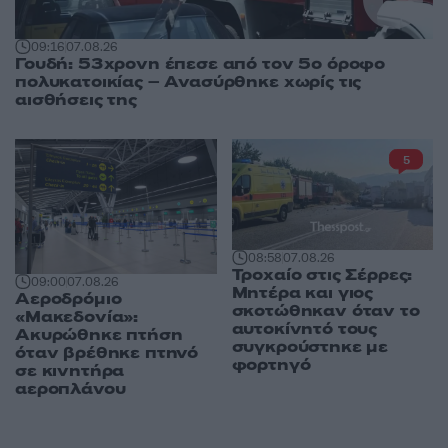
09:16
07.08.26
Γουδή: 53χρονη έπεσε από τον 5ο όροφο
πολυκατοικίας – Ανασύρθηκε χωρίς τις
αισθήσεις της
5
08:58
07.08.26
Τροχαίο στις Σέρρες:
09:00
07.08.26
Μητέρα και γιος
Αεροδρόμιο
σκοτώθηκαν όταν το
«Μακεδονία»:
αυτοκίνητό τους
Ακυρώθηκε πτήση
συγκρούστηκε με
όταν βρέθηκε πτηνό
φορτηγό
σε κινητήρα
αεροπλάνου