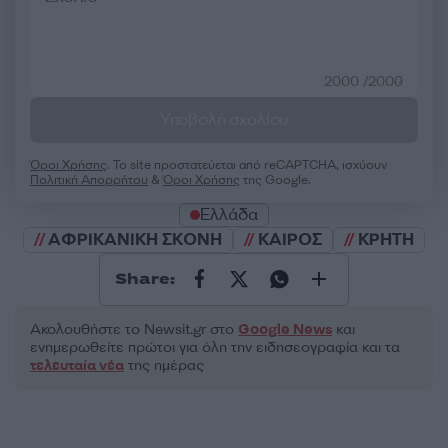
2000 /2000
Υποβολή σχολίου
Όροι Χρήσης
. Το site προστατεύεται από reCAPTCHA, ισχύουν
Πολιτική Απορρήτου
&
Όροι Χρήσης
της Google.
Ελλάδα
ΑΦΡΙΚΑΝΙΚΗ ΣΚΟΝΗ
ΚΑΙΡΟΣ
ΚΡΗΤΗ
Share:
Ακολουθήστε το Νewsit.gr στο
Google News
και
ενημερωθείτε πρώτοι για όλη την ειδησεογραφία και τα
τελευταία νέα
της ημέρας