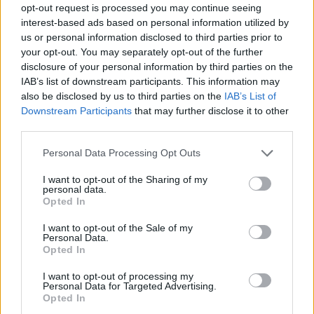
opt-out request is processed you may continue seeing
interest-based ads based on personal information utilized by
Κακοκαιρία προβλέπεται σήμερα Τετάρτη 01-04-
us or personal information disclosed to third parties prior to
26 και αύριο Πέμπτη 02-04-26 στις
your opt-out. You may separately opt-out of the further
περισσότερες περιοχές της χώρας με μεγάλης
disclosure of your personal information by third parties on the
διάρκειας και έντασης βροχές και καταιγίδες και
IAB’s list of downstream participants. This information may
also be disclosed by us to third parties on the
IAB’s List of
πιθανώς με τοπικές χαλαζοπτώσεις.
Downstream Participants
that may further disclose it to other
third parties.
Σήμερα Τετάρτη στην ανατολική χώρα θα πνέουν
Please note that this website/app uses one or more Google
Personal Data Processing Opt Outs
ανατολικοί νοτιοανατολικοί άνεμοι εντάσεως 7 με
services and may gather and store information including but
9 και τοπικά στην περιοχή των Δωδεκανήσων 10
not limited to your visit or usage behaviour. You may click to
I want to opt-out of the Sharing of my
personal data.
grant or deny consent to Google and its third-party tags to
μποφόρ.
Opted In
use your data for below specified purposes in below Google
consent section.
I want to opt-out of the Sale of my
Πυκνές χιονοπτώσεις θα σημειωθούν την
Personal Data.
Opted In
Τετάρτη στα ορεινά της Ηπείρου και της
Μακεδονίας.
I want to opt-out of processing my
Personal Data for Targeted Advertising.
Opted In