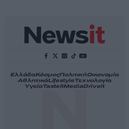
Ελλάδα
Κόσμος
Πολιτική
Οικονομία
Αθλητικά
Lifestyle
Τεχνολογία
Υγεία
Tasteit
Media
Driveit