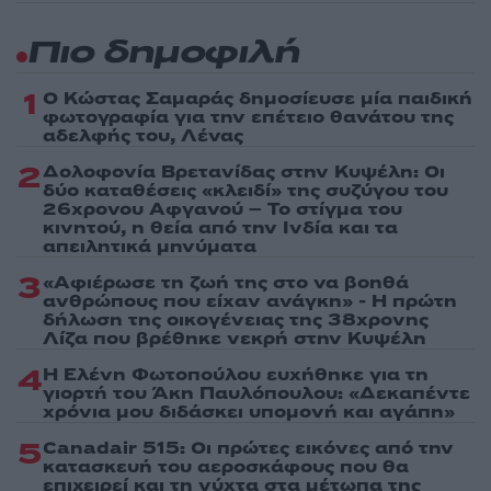
Πιο δημοφιλή
1
Ο Κώστας Σαμαράς δημοσίευσε μία παιδική
φωτογραφία για την επέτειο θανάτου της
αδελφής του, Λένας
2
Δολοφονία Βρετανίδας στην Κυψέλη: Οι
δύο καταθέσεις «κλειδί» της συζύγου του
26χρονου Αφγανού – Το στίγμα του
κινητού, η θεία από την Ινδία και τα
απειλητικά μηνύματα
3
«Αφιέρωσε τη ζωή της στο να βοηθά
ανθρώπους που είχαν ανάγκη» - Η πρώτη
δήλωση της οικογένειας της 38χρονης
Λίζα που βρέθηκε νεκρή στην Κυψέλη
4
Η Ελένη Φωτοπούλου ευχήθηκε για τη
γιορτή του Άκη Παυλόπουλου: «Δεκαπέντε
χρόνια μου διδάσκει υπομονή και αγάπη»
5
Canadair 515: Οι πρώτες εικόνες από την
κατασκευή του αεροσκάφους που θα
επιχειρεί και τη νύχτα στα μέτωπα της