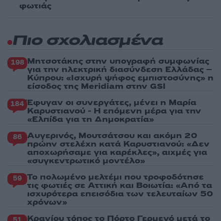
φωτιάς
Πιο σχολιασμένα
Μητσοτάκης στην υπογραφή συμφωνίας
198
για την ηλεκτρική διασύνδεση Ελλάδας –
Κύπρου: «Ισχυρή ψήφος εμπιστοσύνης» η
είσοδος της Meridiam στην GSI
Έφυγαν οι συνεργάτες, μένει η Μαρία
184
Καρυστιανού - Η επόμενη μέρα για την
«Ελπίδα για τη Δημοκρατία»
Αυγερινός, Μουτσάτσου και ακόμη 20
86
πρώην στελέχη κατά Καρυστιανού: «Δεν
αποχωρήσαμε για καρέκλες», αιχμές για
«συγκεντρωτικό μοντέλο»
Το πολωμένο μελτέμι που τροφοδότησε
59
τις φωτιές σε Αττική και Βοιωτία: «Από τα
ισχυρότερα επεισόδια των τελευταίων 50
χρόνων»
Κρανίου τόπος το Πόρτο Γερμενό μετά το
51