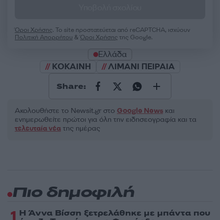
Υποβολή σχολίου
Όροι Χρήσης
. Το site προστατεύεται από reCAPTCHA, ισχύουν
Πολιτική Απορρήτου
&
Όροι Χρήσης
της Google.
Ελλάδα
ΚΟΚΑΙΝΗ
ΛΙΜΑΝΙ ΠΕΙΡΑΙΑ
Share:
Ακολουθήστε το Νewsit.gr στο
Google News
και
ενημερωθείτε πρώτοι για όλη την ειδησεογραφία και τα
τελευταία νέα
της ημέρας
Πιο δημοφιλή
1
Η Άννα Βίσση ξετρελάθηκε με μπάντα που