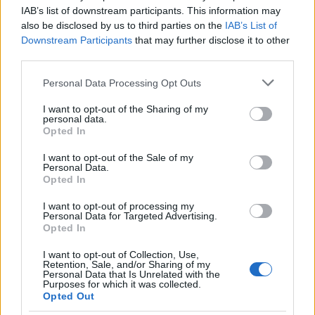
IAB’s list of downstream participants. This information may
also be disclosed by us to third parties on the
IAB’s List of
Downstream Participants
that may further disclose it to other
third parties.
Please note that this website/app uses one or more Google
Personal Data Processing Opt Outs
services and may gather and store information including but
not limited to your visit or usage behaviour. You may click to
I want to opt-out of the Sharing of my
personal data.
grant or deny consent to Google and its third-party tags to
Opted In
use your data for below specified purposes in below Google
Αν τα χάσατε
consent section.
I want to opt-out of the Sale of my
Personal Data.
Opted In
I want to opt-out of processing my
Personal Data for Targeted Advertising.
Opted In
I want to opt-out of Collection, Use,
Retention, Sale, and/or Sharing of my
Personal Data that Is Unrelated with the
Purposes for which it was collected.
Η απεγνωσμένη
Ζέστη και θυελλώδε
Opted Out
προσπάθεια του barman να
άνεμοι, με ριπές που 