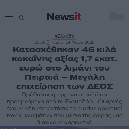
Μετάβαση
σε
o
29
περιεχόμενο
Ελλάδα
13:56
Πέμπτη 14 Μαΐου 2026
Κατασχέθηκαν 46 κιλά
κοκαΐνης αξίας 1,7 εκατ.
ευρώ στο λιμάνι του
Πειραιά – Μεγάλη
επιχείρηση των ΔΕΟΣ
Βρέθηκαν κρυμμένα σε κιβώτιο
προερχόμενο από το Εκουαδόρ - Οι αρχές
έχουν ήδη ιχνηλατήσει το modus operandi
των κυκλωμάτων που μέσω της χώρας μας
διακινούν ναρκωτικά