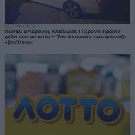
22:21
08.08.26
Χανιά: 24χρονος κλείδωσε 17χρονη πρώην
φίλη του σε σπίτι – Την άκουσαν που φώναζε
«βοήθεια»