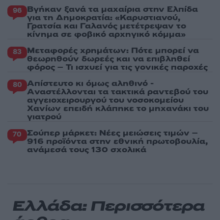
Βγήκαν ξανά τα μαχαίρια στην Ελπίδα
96
για τη Δημοκρατία: «Καρυστιανού,
Γρατσία και Γαλανός μετέτρεψαν το
κίνημα σε φοβικό αρχηγικό κόμμα»
Μεταφορές χρημάτων: Πότε μπορεί να
83
θεωρηθούν δωρεές και να επιβληθεί
φόρος – Τι ισχυεί για τις γονικές παροχές
Απίστευτο κι όμως αληθινό -
80
Aναστέλλονται τα τακτικά ραντεβού του
αγγειοχειρουργού του νοσοκομείου
Χανίων επειδή κλάπηκε το μηχανάκι του
γιατρού
Σούπερ μάρκετ: Νέες μειώσεις τιμών –
70
916 προϊόντα στην εθνική πρωτοβουλία,
ανάμεσά τους 130 σχολικά
Ελλάδα: Περισσότερα