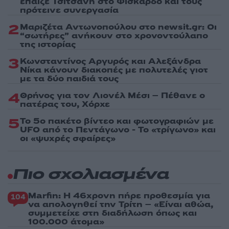
έπαιζε Τσιτσάνη στο Φισκάρδο και τους
πρότεινε συνεργασία
2
Μαριζέτα Αντωνοπούλου στο newsit.gr: Οι
“σωτήρες” ανήκουν στο χρονοντούλαπο
της ιστορίας
3
Κωνσταντίνος Αργυρός και Αλεξάνδρα
Νίκα κάνουν διακοπές με πολυτελές γιοτ
με τα δύο παιδιά τους
4
Θρήνος για τον Λιονέλ Μέσι – Πέθανε ο
πατέρας του, Χόρχε
5
Το 5ο πακέτο βίντεο και φωτογραφιών με
UFO από το Πεντάγωνο - Το «τρίγωνο» και
οι «ψυχρές σφαίρες»
Πιο σχολιασμένα
Marfin: Η 46χρονη πήρε προθεσμία για
104
να απολογηθεί την Τρίτη – «Είναι αθώα,
συμμετείχε στη διαδήλωση όπως και
100.000 άτομα»