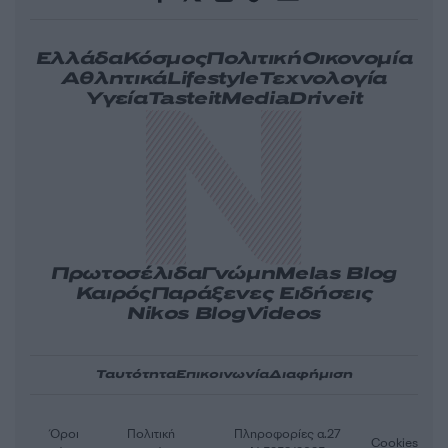
Ελλάδα
Κόσμος
Πολιτική
Οικονομία
Αθλητικά
Lifestyle
Τεχνολογία
Υγεία
Tasteit
Media
Driveit
Πρωτοσέλιδα
Γνώμη
Melas Blog
Καιρός
Παράξενες Ειδήσεις
Nikos Blog
Videos
Ταυτότητα
Επικοινωνία
Διαφήμιση
Όροι
Πολιτική
Πληροφορίες α.27
Cookies