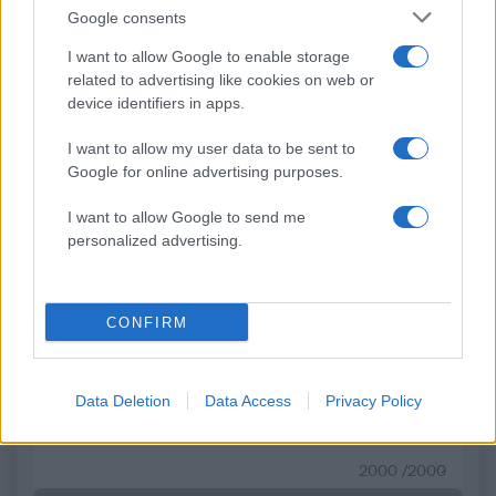
σώσει τον 4χρονο που
φτάνουν τα 80 χλμ/ώρ
Google consents
πνίγηκε σε πισίνα στην
«Red Code» σε 6 περιο
Πάρο - Πώς έγινε η
για κίνδυνο πυρκαγι
I want to allow Google to enable storage
τραγωδία
related to advertising like cookies on web or
device identifiers in apps.
Σχόλια
I want to allow my user data to be sent to
Google for online advertising purposes.
I want to allow Google to send me
personalized advertising.
Σχολίασε εδώ
CONFIRM
50 /50
Data Deletion
Data Access
Privacy Policy
2000 /2000