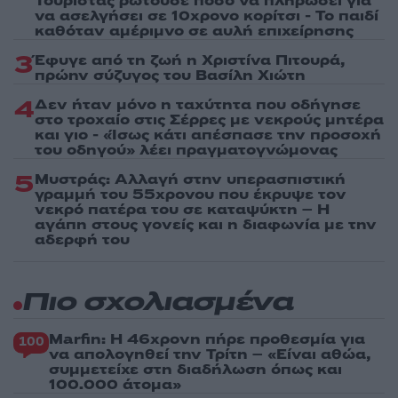
Τουρίστας ρωτούσε πόσο να πληρώσει για
να ασελγήσει σε 10χρονο κορίτσι - Το παιδί
καθόταν αμέριμνο σε αυλή επιχείρησης
3
Έφυγε από τη ζωή η Χριστίνα Πιτουρά,
πρώην σύζυγος του Βασίλη Χιώτη
4
Δεν ήταν μόνο η ταχύτητα που οδήγησε
στο τροχαίο στις Σέρρες με νεκρούς μητέρα
και γιο - «Ίσως κάτι απέσπασε την προσοχή
του οδηγού» λέει πραγματογνώμονας
5
Μυστράς: Αλλαγή στην υπερασπιστική
γραμμή του 55χρονου που έκρυψε τον
νεκρό πατέρα του σε καταψύκτη – Η
αγάπη στους γονείς και η διαφωνία με την
αδερφή του
Πιο σχολιασμένα
Marfin: Η 46χρονη πήρε προθεσμία για
100
να απολογηθεί την Τρίτη – «Είναι αθώα,
συμμετείχε στη διαδήλωση όπως και
100.000 άτομα»