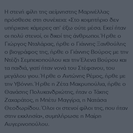
Η στενή φίλη της αείμνηστης Μαρινέλλας
πρόσθεσε στη συνέχεια: «Στο κοιμητήριο δεν
υπήρχανε κάμερες απ’ έξω ούτε μέσα. Εκεί ήταν
οι πολύ στενοί, οι δικοί της άνθρωποι. Ήρθε ο
Γιώργος Νταλάρας, ήρθε ο Γιάννης Ξανθούλης
ο βιογράφος της, ήρθε ο Γιάννης Βούρος με την
Ντέζη Σεμπεκοπούλου και την Έλενα Βούρου και
τα παιδιά, γιατί ήταν νονά του Στέφανου, του
μεγάλου γιου. Ήρθε ο Αντώνης Ρέμος, ήρθε με
την Υβόννη. Ήρθε η Ζέτα Μακρυπούλια, ήρθε ο
Θανάσης Πολυκανδριώτης, ήταν ο Τάκης
Ζαχαράτος, η Μπέτυ Μαγγίρα, η Νατάσα
Θεοδωρίδου. Όλοι οι στενοί φίλοι της, που ήταν
στην εκκλησία», συμπλήρωσε η Μαίρη
Αυγερινοπούλου.