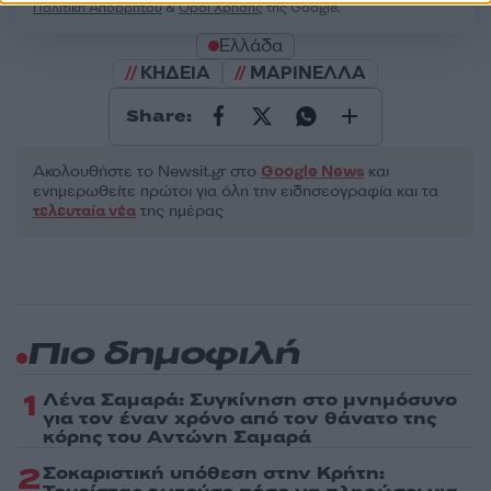
Πολιτική Απορρήτου
&
Όροι Χρήσης
της Google.
Ελλάδα
ΚΗΔΕΙΑ
ΜΑΡΙΝΕΛΛΑ
Share:
Ακολουθήστε το Νewsit.gr στο
Google News
και
ενημερωθείτε πρώτοι για όλη την ειδησεογραφία και τα
τελευταία νέα
της ημέρας
Πιο δημοφιλή
1
Λένα Σαμαρά: Συγκίνηση στο μνημόσυνο
για τον έναν χρόνο από τον θάνατο της
κόρης του Αντώνη Σαμαρά
2
Σοκαριστική υπόθεση στην Κρήτη: