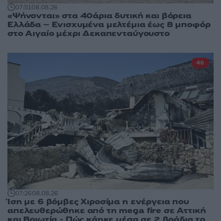
07:51
08.08.26
«Ψήνονται» στα 40άρια δυτική και βόρεια
Ελλάδα – Ενισχυμένα μελτέμια έως 8 μποφόρ
στο Αιγαίο μέχρι Δεκαπενταύγουστο
46
07:26
08.08.26
Ίση με 6 βόμβες Χιροσίμα η ενέργεια που
απελευθερώθηκε από τη mega fire σε Αττική
και Βοιωτία - Πώς κάηκε μέσα σε 2 βράδια το