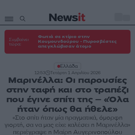
Μετάβαση
σε
o
31
περιεχόμενο
Φωτιά σε κτίριο στην
Συμβαίνει
Κουμουνδούρου - Πυροσβέστες
τώρα:
απεγκλώβισαν άτομο
Ελλάδα
12:53
Τετάρτη 1 Απριλίου 2026
Μαρινέλλα: Οι παρουσίες
στην ταφή και στο τραπέζι
που έγινε σπίτι της – «Όλα
ήταν όπως θα ήθελε»
«Στο σπίτι ήταν μία πραγματικά, όμορφη
γιορτή, σα να μας είχε καλέσει η Μαρινέλλα»
περιέγραψε η Μαίρη Αυγερινοπούλου