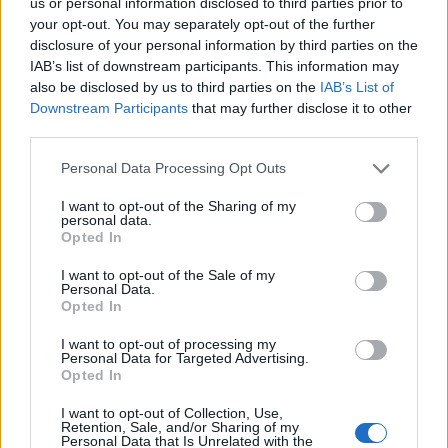
us or personal information disclosed to third parties prior to
your opt-out. You may separately opt-out of the further
disclosure of your personal information by third parties on the
IAB’s list of downstream participants. This information may
also be disclosed by us to third parties on the
IAB’s List of
Downstream Participants
that may further disclose it to other
third parties.
Αν τα χάσατε
Please note that this website/app uses one or more Google
Personal Data Processing Opt Outs
services and may gather and store information including but
not limited to your visit or usage behaviour. You may click to
I want to opt-out of the Sharing of my
personal data.
grant or deny consent to Google and its third-party tags to
Opted In
use your data for below specified purposes in below Google
consent section.
I want to opt-out of the Sale of my
Personal Data.
Opted In
I want to opt-out of processing my
Marfin: «Δεν υπάρχει
Μυστράς: Με ψυχολογ
Personal Data for Targeted Advertising.
ταυτοποίηση» λέει ο
προβλήματα ο 55χρο
Opted In
δικηγόρος της 46χρονης –
που έκρυψε τον νεκ
Η ξανθιά κοτσίδα και η
πατέρα του σε καταψ
I want to opt-out of Collection, Use,
εξέταση του 2022 για την
– «Δεν είπε ποτέ ότι 
Retention, Sale, and/or Sharing of my
ίδια υπόθεση
έκανε για τα χρήματ
Personal Data that Is Unrelated with the