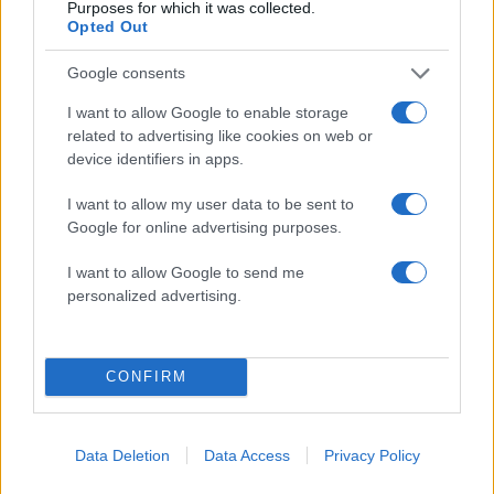
Purposes for which it was collected.
Opted Out
Σχόλια
Google consents
I want to allow Google to enable storage
related to advertising like cookies on web or
device identifiers in apps.
Σχολίασε εδώ
I want to allow my user data to be sent to
Google for online advertising purposes.
50 /50
I want to allow Google to send me
personalized advertising.
CONFIRM
2000 /2000
Υποβολή σχολίου
Data Deletion
Data Access
Privacy Policy
Όροι Χρήσης
. Το site προστατεύεται από reCAPTCHA, ισχύουν