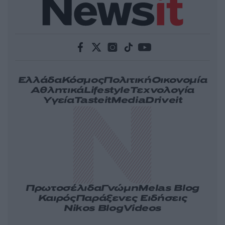
Ελλάδα
Κόσμος
Πολιτική
Οικονομία
Αθλητικά
Lifestyle
Τεχνολογία
Υγεία
Tasteit
Media
Driveit
Πρωτοσέλιδα
Γνώμη
Melas Blog
Καιρός
Παράξενες Ειδήσεις
Nikos Blog
Videos