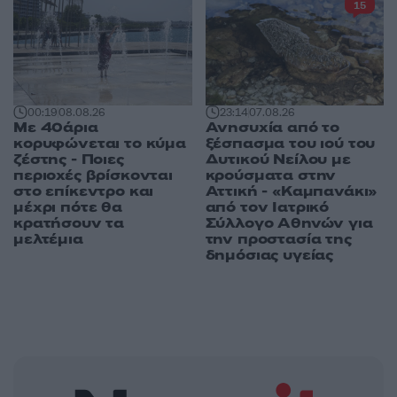
15
00:19
08.08.26
23:14
07.08.26
Με 40άρια
Ανησυχία από το
κορυφώνεται το κύμα
ξέσπασμα του ιού του
ζέστης - Ποιες
Δυτικού Νείλου με
περιοχές βρίσκονται
κρούσματα στην
στο επίκεντρο και
Αττική - «Καμπανάκι»
μέχρι πότε θα
από τον Ιατρικό
κρατήσουν τα
Σύλλογο Αθηνών για
μελτέμια
την προστασία της
δημόσιας υγείας