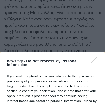
σπίτι της μέσα, τα πράγματα που ήταν γύρω, ο
τρόπος που σερβιρίστηκαν… ήταν όλα με την
αρχοντιά της Μαρινέλλας. Είναι αυτό που είπε και
η Όλγα η Κολοκοτέ όταν έφτασε η σορός, το
πρωί οκτώ η ώρα στην εκκλησία, ότι “κοιτάξτε,
μας βλέπει από ψηλά, αν είμαστε σωστά
ντυμένοι, αν είμαστε σωστά χτενισμένες και
χαμογελάει που μας βλέπει από ψηλά”. Γιατί
ξέρει ότι όλα έχουνε πάει όπως εκείνη τα
ήθελε», αποκάλυψε η Μαίρη Αυγερινοπούλου.
newsit.gr -
Do Not Process My Personal
Information
ΔΙΑΦΗΜΙΣΗ
If you wish to opt-out of the sale, sharing to third parties, or
processing of your personal or sensitive information for
targeted advertising by us, please use the below opt-out
section to confirm your selection. Please note that after your
opt-out request is processed you may continue seeing
interest-based ads based on personal information utilized by