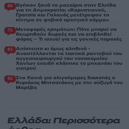
Βγήκαν ξανά τα μαχαίρια στην Ελπίδα
90
για τη Δημοκρατία: «Καρυστιανού,
Γρατσία και Γαλανός μετέτρεψαν το
κίνημα σε φοβικό αρχηγικό κόμμα»
Μεταφορές χρημάτων: Πότε μπορεί να
71
θεωρηθούν δωρεές και να επιβληθεί
φόρος – Τι ισχυεί για τις γονικές παροχές
Απίστευτο κι όμως αληθινό -
61
Aναστέλλονται τα τακτικά ραντεβού του
αγγειοχειρουργού του νοσοκομείου
Χανίων επειδή κλάπηκε το μηχανάκι του
γιατρού
Στα Χανιά για ολιγοήμερες διακοπές ο
52
Κυριάκος Μητσοτάκης με την σύζυγό του
Μαρέβα
Ελλάδα: Περισσότερα