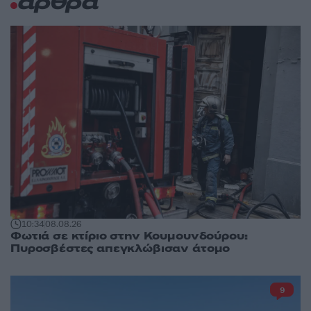
άρθρα
10:34
08.08.26
Φωτιά σε κτίριο στην Κουμουνδούρου:
Πυροσβέστες απεγκλώβισαν άτομο
9