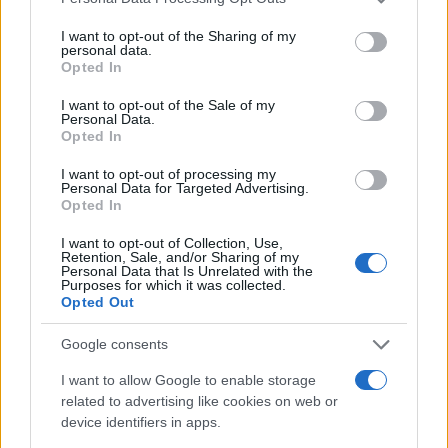
services and may gather and store information including but
Πιο δημοφιλή
not limited to your visit or usage behaviour. You may click to
I want to opt-out of the Sharing of my
personal data.
grant or deny consent to Google and its third-party tags to
Opted In
1
Έφυγαν οι συνεργάτες, μένει η Μαρία
use your data for below specified purposes in below Google
Καρυστιανού - Η επόμενη μέρα για την
consent section.
I want to opt-out of the Sale of my
«Ελπίδα για τη Δημοκρατία»
Personal Data.
Opted In
2
Συγκίνηση στο τελευταίο αντίο στον Λάκη
Χαλκιά: Με την «Φάμπρικα», λαούτο και
I want to opt-out of processing my
κλαρίνα αποχαιρέτησαν την εμβληματική
Personal Data for Targeted Advertising.
φωνή της μεταπολίτευσης
Opted In
3
Ο Κώστας Σαμαράς δημοσίευσε μία παιδική
φωτογραφία για την επέτειο θανάτου της
I want to opt-out of Collection, Use,
Retention, Sale, and/or Sharing of my
αδελφής του, Λένας
Personal Data that Is Unrelated with the
Purposes for which it was collected.
4
Ποιος είναι ο ελληνοκύπριος Sir Ντέμης
Opted Out
Χασάμπης: Από το σκάκι, στο Νόμπελ
Χημείας και στο «τιμόνι» της AI της Google
Google consents
5
Το πολωμένο μελτέμι που τροφοδότησε τις
φωτιές σε Αττική και Βοιωτία: «Από τα
I want to allow Google to enable storage
ισχυρότερα επεισόδια των τελευταίων 50
related to advertising like cookies on web or
χρόνων»
device identifiers in apps.