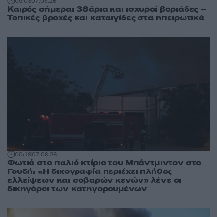
05:03
07.08.26
Καιρός σήμερα: 38άρια και ισχυροί βοριάδες –
Τοπικές βροχές και καταιγίδες στα ηπειρωτικά
00:18
07.08.26
Φωτιά στο παλιό κτίριο του Μπάντμιντον στο
Γουδή: «Η δικογραφία περιέχει πλήθος
ελλείψεων και σοβαρών κενών» λένε οι
δικηγόροι των κατηγορουμένων