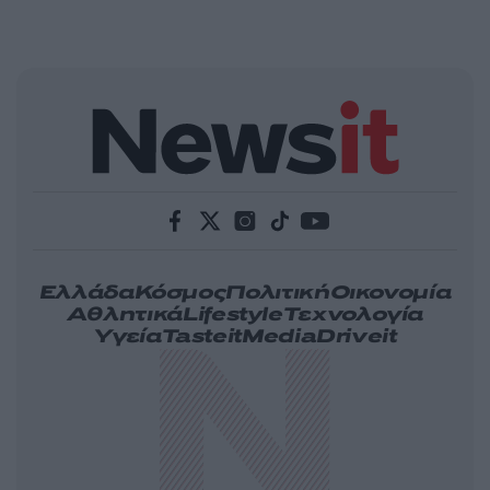
Ελλάδα
Κόσμος
Πολιτική
Οικονομία
Αθλητικά
Lifestyle
Τεχνολογία
Υγεία
Tasteit
Media
Driveit