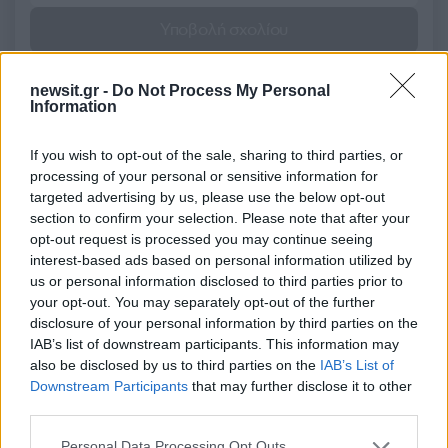
Υποβολή σχολίου
Όροι Χρήσης
. Το site προστατεύεται από reCAPTCHA, ισχύουν
newsit.gr -
Πολιτική Απορρήτου
Do Not Process My Personal
&
Όροι Χρήσης
της Google.
Information
Ελλάδα
ΕΙΔΗΣΕΙΣ
ΕΙΣΟΔΗΜΑ
If you wish to opt-out of the sale, sharing to third parties, or
ΕΙΣΦΟΡΑ ΑΛΛΗΛΕΓΓΥΗΣ
ΕΚΛΟΓΕΣ
processing of your personal or sensitive information for
targeted advertising by us, please use the below opt-out
ΕΝΦΙΑ
ΕΦΟΡΙΑ
ΜΕΙΩΣΕΙΣ ΦΟΡΩΝ
section to confirm your selection. Please note that after your
ΠΛΕΟΝΑΣΜΑ
ΦΟΡΟΛΟΓΙΑ
ΦΠΑ
opt-out request is processed you may continue seeing
interest-based ads based on personal information utilized by
Share:
us or personal information disclosed to third parties prior to
your opt-out. You may separately opt-out of the further
Ακολουθήστε το Νewsit.gr στο
Google News
και
disclosure of your personal information by third parties on the
ενημερωθείτε πρώτοι για όλη την ειδησεογραφία και τα
IAB’s list of downstream participants. This information may
τελευταία νέα
της ημέρας
also be disclosed by us to third parties on the
IAB’s List of
Downstream Participants
that may further disclose it to other
third parties.
Please note that this website/app uses one or more Google
Personal Data Processing Opt Outs