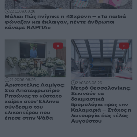
22:11
06.08.26
Μάλια: Πώς πνίγηκε η 42χρονη – «Τα παιδιά
φώναζαν και έκλαιγαν, πέντε άνθρωποι
κάναμε ΚΑΡΠΑ»
8
5
21:20
06.08.26
21:03
06.08.26
Αριστοτέλης Δαμίγος:
Μετρό Θεσσαλονίκης:
Στο Αποτεφρωτήριο
Ξεκινούν τα
Ριτσώνας το «ύστατο
δοκιμαστικά
χαίρε» στον Έλληνα
δρομολόγια προς την
σύνδεσμο του
Καλαμαριά – Στόχος η
ελικοπτέρου που
λειτουργία έως τέλος
έπεσε στην Ψάθα
Αυγούστου