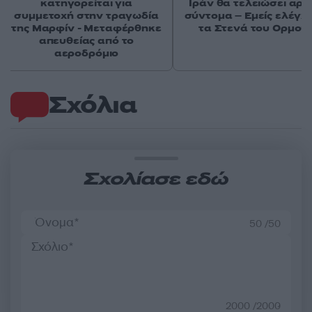
κατηγορείται για
Ιράν θα τελειώσει αρκ
συμμετοχή στην τραγωδία
σύντομα – Εμείς ελέγχ
της Μαρφίν - Μεταφέρθηκε
τα Στενά του Ορμού
απευθείας από το
αεροδρόμιο
Σχόλια
Σχολίασε εδώ
50 /50
2000 /2000