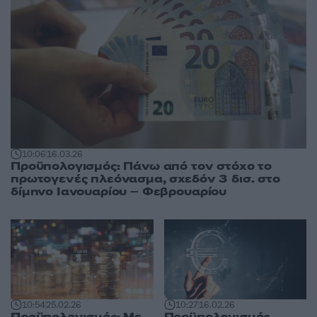
10:06
16.03.26
Προϋπολογισμός: Πάνω από τον στόχο το
πρωτογενές πλεόνασμα, σχεδόν 3 δισ. στο
δίμηνο Ιανουαρίου – Φεβρουαρίου
10:54
25.02.26
10:27
16.02.26
Προϋπολογισμός: Με
Προϋπολογισμός