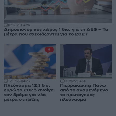
07:50
23.04.26
Δημοσιονομικός χώρος 1 δισ. για τη ΔΕΘ – Τα
μέτρα που σχεδιάζονται για το 2027
8
12:05
22.04.26
09:25
22.04.26
Πλεόνασμα 12,1 δισ.
Πιερρακάκης: Πάνω
ευρώ το 2025 ανοίγει
από το αναμενόμενο
τον δρόμο για νέα
το πρωτογενές
μέτρα στήριξης
πλεόνασμα