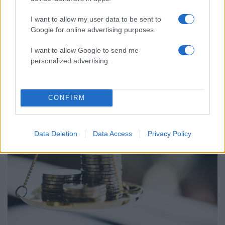
I want to allow my user data to be sent to
Google for online advertising purposes.
08:21
18.04.26
I want to allow Google to send me
Πρόκριμα για νέο πακέτο μέτρων στήριξης τα
personalized advertising.
στοιχεία Eurostat και ΕΛΣΤΑΤ για το
πλεόνασμα – Πότε ανακοινώνονται
CONFIRM
Data Deletion
Data Access
Privacy Policy