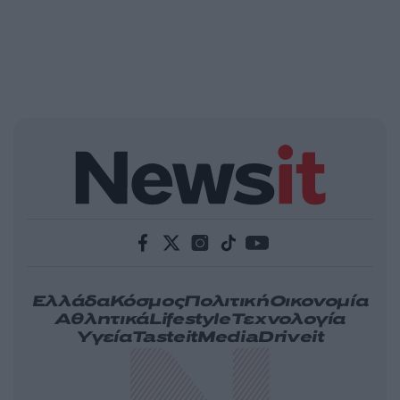
Ελλάδα
Κόσμος
Πολιτική
Οικονομία
Αθλητικά
Lifestyle
Τεχνολογία
Υγεία
Tasteit
Media
Driveit