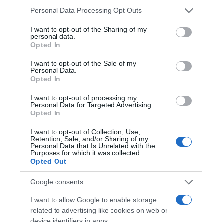
Please note that this website/app uses one or more Google
Personal Data Processing Opt Outs
services and may gather and store information including but
not limited to your visit or usage behaviour. You may click to
I want to opt-out of the Sharing of my
personal data.
grant or deny consent to Google and its third-party tags to
Opted In
use your data for below specified purposes in below Google
consent section.
I want to opt-out of the Sale of my
Personal Data.
06:25
22.04.26
Σήμερα οι ανακοινώσεις για το ύψος του
Opted In
πλεονάσματος του 2025 – Επίδομα 250 ευρώ
στους χαμηλοσυνταξιούχους και παράταση
I want to opt-out of processing my
Personal Data for Targeted Advertising.
στην επιδότηση για ντίζελ και λιπάσματα
Opted In
I want to opt-out of Collection, Use,
Retention, Sale, and/or Sharing of my
Personal Data that Is Unrelated with the
Purposes for which it was collected.
Opted Out
Google consents
I want to allow Google to enable storage
related to advertising like cookies on web or
device identifiers in apps.