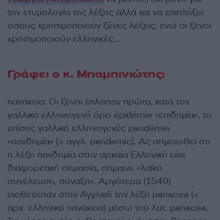
την ετυμολογία της λέξης αλλά και να επιπλήξει
όσους χρησιμοποιούν ξένες λέξεις, ενώ οι ξένοι
χρησιμοποιούν ελληνικές…
Γράφει ο κ. Μπαμπινιώτης:
πανάκεια: Οι ξένοι έπλασαν πρώτα, κατά τον
γαλλικό ελληνογενή όρο épidémie «επιδημία», το
επίσης γαλλικό ελληνογενές pandémie
«πανδημία» [> αγγλ. pandemic]. Ας σημειωθεί ότι
η λέξη πανδημία στην αρχαία Ελληνική είχε
διαφορετική σημασία, σήμαινε «λαϊκή
συνέλευση, σύναξη». Αργότερα (1540)
υιοθέτησαν στην Αγγλική την λέξη panacea (<
αρχ. ελληνικό πανάκεια) μέσω τού λατ. panacea.