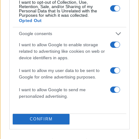
σύνδεσμο του ελικοπτέρου που έπεσε στην
I want to opt-out of Collection, Use,
Ψάθα
Retention, Sale, and/or Sharing of my
Personal Data that Is Unrelated with the
Purposes for which it was collected.
Opted Out
Πιο σχολιασμένα
Google consents
Μητσοτάκης στην υπογραφή συμφωνίας
198
I want to allow Google to enable storage
για την ηλεκτρική διασύνδεση Ελλάδας –
Κύπρου: «Ισχυρή ψήφος εμπιστοσύνης» η
related to advertising like cookies on web or
είσοδος της Meridiam στην GSI
device identifiers in apps.
Έφυγαν οι συνεργάτες, μένει η Μαρία
184
I want to allow my user data to be sent to
Καρυστιανού - Η επόμενη μέρα για την
«Ελπίδα για τη Δημοκρατία»
Google for online advertising purposes.
Canadair 515: Οι πρώτες εικόνες από την
129
I want to allow Google to send me
κατασκευή του αεροσκάφους που θα
personalized advertising.
επιχειρεί και τη νύχτα στα μέτωπα της
φωτιάς
Αυγερινός, Μουτσάτσου και ακόμη 20
86
πρώην στελέχη κατά Καρυστιανού: «Δεν
CONFIRM
αποχωρήσαμε για καρέκλες», αιχμές για
«συγκεντρωτικό μοντέλο»