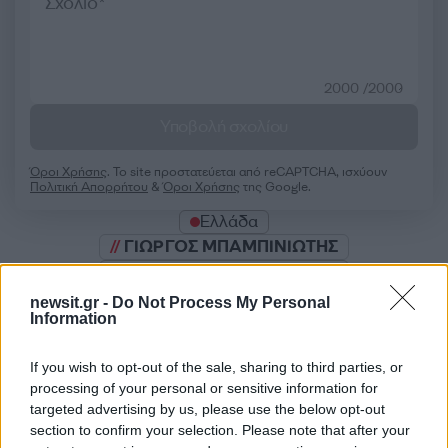
2000 /2000
Υποβολή σχολίου
Όροι Χρήσης
. Το site προστατεύεται από reCAPTCHA, ισχύουν
Πολιτική Απορρήτου
&
Όροι Χρήσης
της Google.
Ελλάδα
ΓΙΩΡΓΟΣ ΜΠΑΜΠΙΝΙΩΤΗΣ
Share:
newsit.gr -
Do Not Process My Personal
Information
Ακολουθήστε το Νewsit.gr στο
Google News
και
ενημερωθείτε πρώτοι για όλη την ειδησεογραφία και τα
If you wish to opt-out of the sale, sharing to third parties, or
τελευταία νέα
της ημέρας
processing of your personal or sensitive information for
targeted advertising by us, please use the below opt-out
section to confirm your selection. Please note that after your