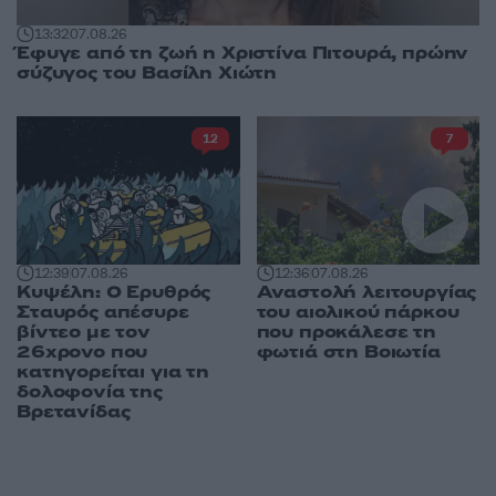
13:32
07.08.26
Έφυγε από τη ζωή η Χριστίνα Πιτουρά, πρώην
σύζυγος του Βασίλη Χιώτη
12
7
12:39
07.08.26
12:36
07.08.26
Κυψέλη: Ο Ερυθρός
Αναστολή λειτουργίας
Σταυρός απέσυρε
του αιολικού πάρκου
βίντεο με τον
που προκάλεσε τη
26χρονο που
φωτιά στη Βοιωτία
κατηγορείται για τη
δολοφονία της
Βρετανίδας