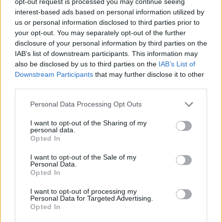
opt-out request is processed you may continue seeing
interest-based ads based on personal information utilized by
us or personal information disclosed to third parties prior to
Πιο δημοφιλή
your opt-out. You may separately opt-out of the further
disclosure of your personal information by third parties on the
1
Ο Κώστας Σαμαράς δημοσίευσε μία παιδική
IAB’s list of downstream participants. This information may
φωτογραφία για την επέτειο θανάτου της
αδελφής του, Λένας
also be disclosed by us to third parties on the
IAB’s List of
Downstream Participants
that may further disclose it to other
2
Δολοφονία Βρετανίδας στην Κυψέλη: Οι
third parties.
δύο καταθέσεις «κλειδί» της συζύγου του
26χρονου Αφγανού – Το στίγμα του
Please note that this website/app uses one or more Google
Personal Data Processing Opt Outs
κινητού, η θεία από την Ινδία και τα
services and may gather and store information including but
απειλητικά μηνύματα
not limited to your visit or usage behaviour. You may click to
I want to opt-out of the Sharing of my
3
personal data.
Η Ελένη Φωτοπούλου ευχήθηκε για τη
grant or deny consent to Google and its third-party tags to
Opted In
γιορτή του Άκη Παυλόπουλου: «Δεκαπέντε
use your data for below specified purposes in below Google
χρόνια μου διδάσκει υπομονή και αγάπη»
consent section.
I want to opt-out of the Sale of my
4
«Αφιέρωσε τη ζωή της στο να βοηθά
Personal Data.
ανθρώπους που είχαν ανάγκη» - Η πρώτη
Opted In
δήλωση της οικογένειας της 38χρονης
Λίζα που βρέθηκε νεκρή στην Κυψέλη
I want to opt-out of processing my
Personal Data for Targeted Advertising.
5
Αριστοτέλης Δαμίγος: Στο Αποτεφρωτήριο
Opted In
Ριτσώνας το «ύστατο χαίρε» στον Έλληνα