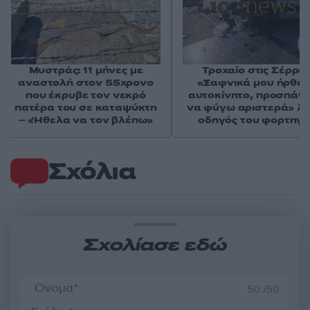
Μυστράς: 11 μήνες με
Τροχαίο στις Σέρρες
αναστολή στον 55χρονο
«Ξαφνικά μου ήρθε 
που έκρυβε τον νεκρό
αυτοκίνητο, προσπάθ
πατέρα του σε καταψύκτη
να φύγω αριστερά» λέ
– «Ήθελα να τον βλέπω»
οδηγός του φορτηγ
Σχόλια
Σχολίασε εδώ
50 /50