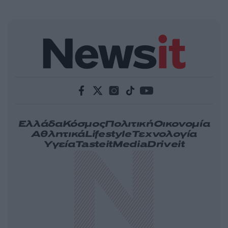
Ελλάδα
Κόσμος
Πολιτική
Οικονομία
Αθλητικά
Lifestyle
Τεχνολογία
Υγεία
Tasteit
Media
Driveit