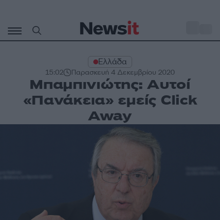
Μετάβαση
σε
o
33
περιεχόμενο
Ελλάδα
15:02
Παρασκευή 4 Δεκεμβρίου 2020
Μπαμπινιώτης: Αυτοί
«Πανάκεια» εμείς Click
Away