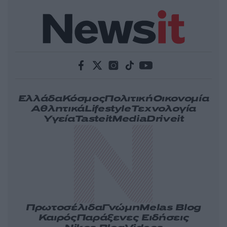
Ελλάδα
Κόσμος
Πολιτική
Οικονομία
Αθλητικά
Lifestyle
Τεχνολογία
Υγεία
Tasteit
Media
Driveit
Πρωτοσέλιδα
Γνώμη
Melas Blog
Καιρός
Παράξενες Ειδήσεις