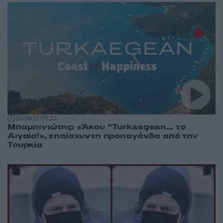
10:59
27.05.22
Μπαμπινιώτης: «Άκου “Turkaegean… το
Αιγαίο!», επαίσχυντη προπαγάνδα από την
Τουρκία