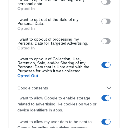
personal data.
grant or deny consent to Google and its third-party tags to
Opted In
use your data for below specified purposes in below Google
consent section.
13:57
22.02.21
I want to opt-out of the Sale of my
Πατουλίδου για lockdown: Οι οδηγίες
Personal Data.
Opted In
χρειάζονται Μπαμπινιώτη – Η λαϊκή που
μοιράζεται στα «2»
I want to opt-out of processing my
Personal Data for Targeted Advertising.
Opted In
I want to opt-out of Collection, Use,
Retention, Sale, and/or Sharing of my
Personal Data that Is Unrelated with the
Purposes for which it was collected.
Opted Out
15:02
04.12.20
13:24
22.02.21
Google consents
Μπαμπινιώτης: Αυτοί
Οργισμένος Γιώργος
«Πανάκεια» εμείς
Μπαμπινιώτης:
I want to allow Google to enable storage
Click Away
Κατευθυνόμενη
related to advertising like cookies on web or
επιχείρηση διασυρμού
device identifiers in apps.
«μέχρις εξοντώσεως»
I want to allow my user data to be sent to
Google for online advertising purposes.