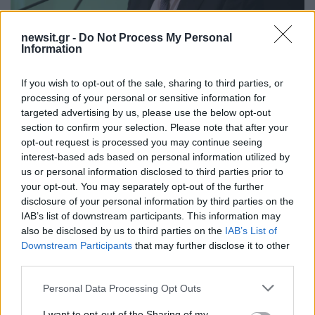
newsit.gr -
Do Not Process My Personal
Information
If you wish to opt-out of the sale, sharing to third parties, or
06:59
26.02.21
processing of your personal or sensitive information for
Μπαμπινιώτης για τους απόφοιτους του
Αρσακείου: Πάω στον εισαγγελέα για να
targeted advertising by us, please use the below opt-out
κληθούν να καταθέσουν
section to confirm your selection. Please note that after your
opt-out request is processed you may continue seeing
interest-based ads based on personal information utilized by
us or personal information disclosed to third parties prior to
your opt-out. You may separately opt-out of the further
disclosure of your personal information by third parties on the
IAB’s list of downstream participants. This information may
also be disclosed by us to third parties on the
IAB’s List of
Downstream Participants
that may further disclose it to other
third parties.
Please note that this website/app uses one or more Google
Personal Data Processing Opt Outs
services and may gather and store information including but
not limited to your visit or usage behaviour. You may click to
I want to opt-out of the Sharing of my