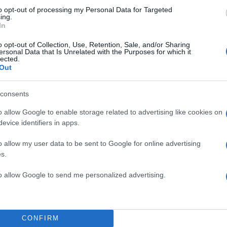
to opt-out of processing my Personal Data for Targeted
ing.
In
o opt-out of Collection, Use, Retention, Sale, and/or Sharing
ersonal Data that Is Unrelated with the Purposes for which it
lected.
Out
consents
o allow Google to enable storage related to advertising like cookies on
evice identifiers in apps.
o allow my user data to be sent to Google for online advertising
s.
to allow Google to send me personalized advertising.
CONFIRM