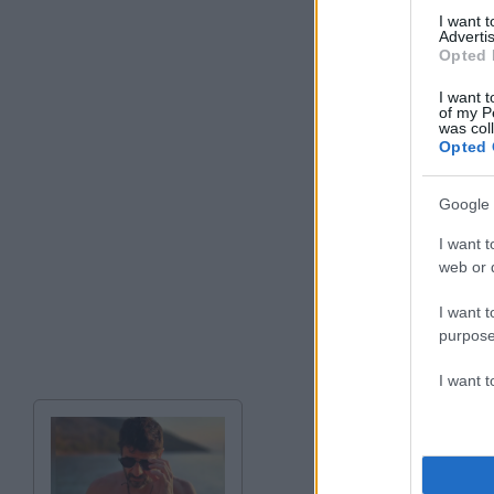
I want 
Advertis
Opted 
I want t
of my P
was col
Opted 
Google 
I want t
web or d
I want t
purpose
I want 