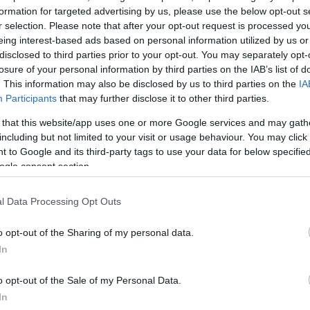
formation for targeted advertising by us, please use the below opt-out s
r selection. Please note that after your opt-out request is processed y
eing interest-based ads based on personal information utilized by us or
δύο περιπατητές ήταν αυτοί βρήκαν το αυτοκίνητο των
disclosed to third parties prior to your opt-out. You may separately opt-
losure of your personal information by third parties on the IAB’s list of
ιοχή παράλληλα, βρισκόταν με το όχημά του ο θείος
. This information may also be disclosed by us to third parties on the
IA
τη σύντροφό του που συνάντησαν τυχαία τους περιπα
Participants
that may further disclose it to other third parties.
μέρωσαν για το καμένο αυτοκίνητο.
 that this website/app uses one or more Google services and may gath
including but not limited to your visit or usage behaviour. You may click 
ΔΙΑΦΗΜΙΣΗ
 to Google and its third-party tags to use your data for below specifi
ogle consent section.
l Data Processing Opt Outs
o opt-out of the Sharing of my personal data.
In
o opt-out of the Sale of my Personal Data.
In