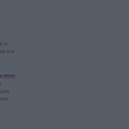
ς ο
τά την
ν στην
υ
μερα
 την