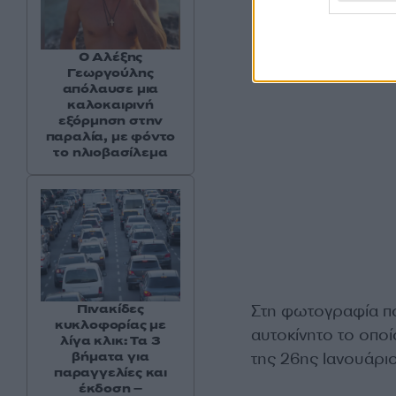
Ο Αλέξης
Γεωργούλης
απόλαυσε μια
καλοκαιρινή
εξόρμηση στην
παραλία, με φόντο
το ηλιοβασίλεμα
Πινακίδες
Στη φωτογραφία πο
κυκλοφορίας με
αυτοκίνητο το οπο
λίγα κλικ: Τα 3
βήματα για
της 26ης Ιανουάρ
παραγγελίες και
έκδοση –