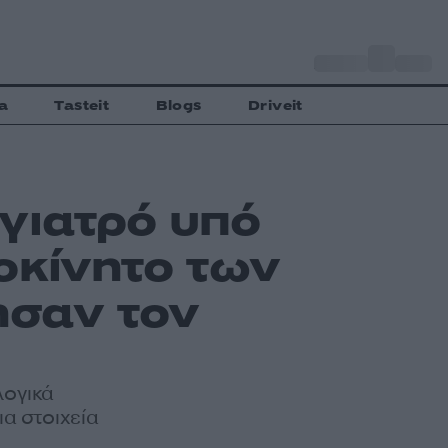
o
Αθήνα
30
C
a
Tasteit
Blogs
Driveit
γιατρό υπό
οκίνητο των
σαν τον
λογικά
ια στοιχεία