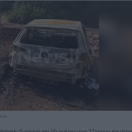
στών
άτησαν ζωντανό για έξι ημέρες τον 27χρονο και στην