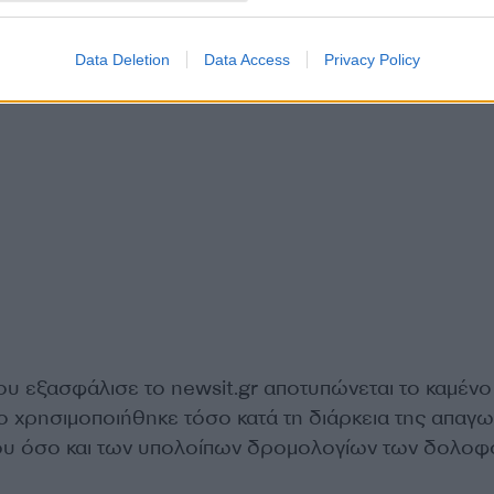
Data Deletion
Data Access
Privacy Policy
υ εξασφάλισε το newsit.gr αποτυπώνεται το καμένο
ίο χρησιμοποιήθηκε τόσο κατά τη διάρκεια της απαγ
ιου όσο και των υπολοίπων δρομολογίων των δολοφ