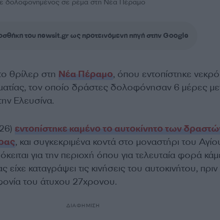
ε δολοφονημένος σε ρέμα στη Νέα Πέραμο
σθήκη του newsit.gr ως προτεινόμενη πηγή στην Google
 το θρίλερ στη
Νέα Πέραμο
, όπου εντοπίστηκε νεκρό
ματίας, τον οποίο δράστες δολοφόνησαν 6 μέρες με
την Ελευσίνα.
026)
εντοπίστηκε καμένο το αυτοκίνητο των δραστώ
δρας
, και συγκεκριμένα κοντά στο μοναστήρι του Αγίο
κειται για την περιοχή όπου για τελευταία φορά κά
 είχε καταγράψει τις κινήσεις του αυτοκινήτου, πριν
ονία του άτυχου 27χρονου.
ΔΙΑΦΗΜΙΣΗ