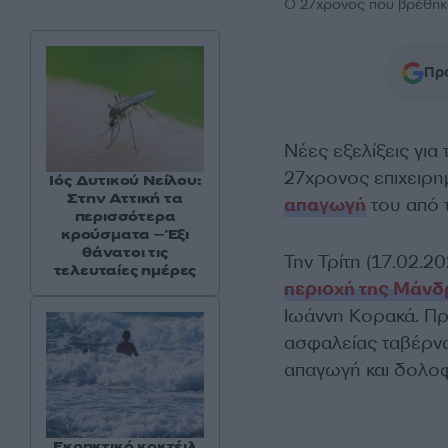
Ο 27χρονος που βρέθηκ
Προ
Νέες εξελίξεις για
27χρονος επιχειρη
Ιός Δυτικού Νείλου:
Στην Αττική τα
απαγωγή
του από 
περισσότερα
κρούσματα – Έξι
θάνατοι τις
Την Τρίτη (17.02.2
τελευταίες ημέρες
περιοχή της Μάν
Ιωάννη Κορακά. Πρό
ασφαλείας ταβέρνας
απαγωγή και δολοφ
Εκρηκτικό κοκτέιλ