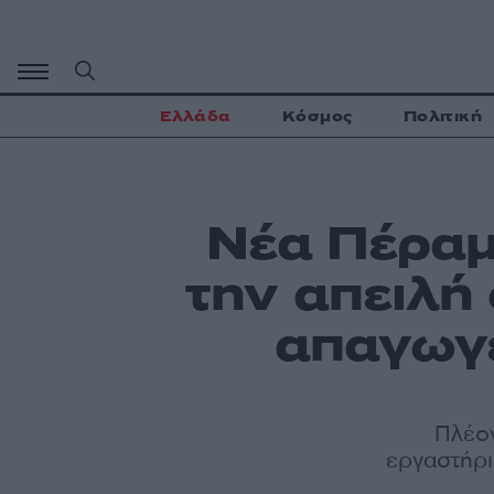
Μετάβαση
σε
περιεχόμενο
Ελλάδα
Κόσμος
Πολιτική
Νέα Πέραμ
την απειλή
απαγωγ
Πλέον
εργαστήρια